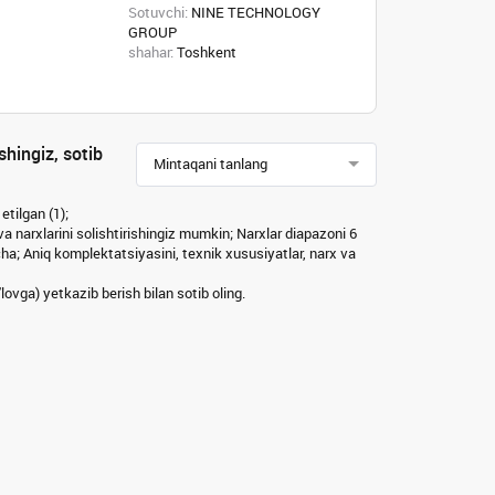
Sotuvchi:
NINE TECHNOLOGY
GROUP
shahar:
Toshkent
shingiz, sotib
Mintaqani tanlang
etilgan (1);
 va narxlarini solishtirishingiz mumkin; Narxlar diapazoni 6
; Aniq komplektatsiyasini, texnik xususiyatlar, narx va
lovga) yetkazib berish bilan sotib oling.