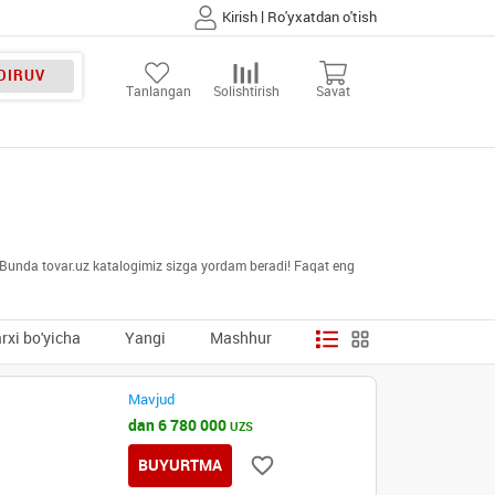
|
Kirish
Ro'yxatdan o'tish
DIRUV
Tanlangan
Solishtirish
Savat
i. Bunda tovar.uz katalogimiz sizga yordam beradi! Faqat eng
rxi bo'yicha
Yangi
Mashhur
Mavjud
dan 6 780 000
UZS
BUYURTMA