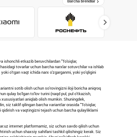
Barcha brendlar
 ishonchli etkazib beruvchilardan "To'siqlar,
hasidagi tovarlar uchun barcha narxlar sotuvchilar va ishlab
oki o'tgan vaqt ichida narx o'zgarganmi, yoki yo'qligini
iantni sotib olish uchun so'rovingizni iloji boricha aniqroq
un qulay bo'lgan to'lov turini (naqd pul, pul o'tkazish,
 va xususiyatlari aniqlab olish mumkin. Shuningdek,
, siz taklif qilingan barcha variantlar orasida "To'siqlar,
 qidirish va vaqtingizni tejash uchun barcha qulayliklarni
var.uz internet platformamiz, siz uchun savdo qilish uchun
htirish uchun shaxsiy sahifani tashkil qilishingiz kerak. Siz