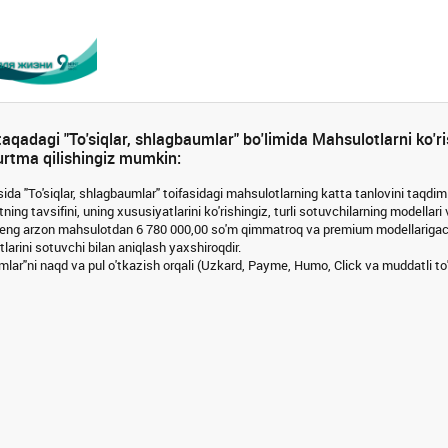
qadagi "To'siqlar, shlagbaumlar" bo'limida Mahsulotlarni ko'ri
yurtma qilishingiz mumkin:
ida "To'siqlar, shlagbaumlar" toifasidagi mahsulotlarning katta tanlovini taqdim 
ning tavsifini, uning xususiyatlarini ko'rishingiz, turli sotuvchilarning modellari
 eng arzon mahsulotdan 6 780 000,00 so'm qimmatroq va premium modellarigacha
tlarini sotuvchi bilan aniqlash yaxshiroqdir.
umlar"ni naqd va pul o'tkazish orqali (Uzkard, Payme, Humo, Click va muddatli to'