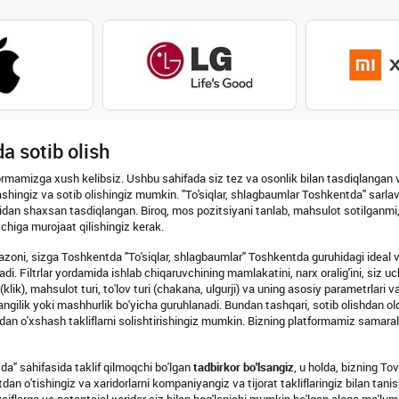
a sotib olish
rmamizga xush kelibsiz. Ushbu sahifada siz tez va osonlik bilan tasdiqlangan va
shingiz va sotib olishingiz mumkin. "To'siqlar, shlagbaumlar Toshkentda" sarlav
dan shaxsan tasdiqlangan. Biroq, mos pozitsiyani tanlab, mahsulot sotilganmi, y
higa murojaat qilishingiz kerak.
pazoni, sizga Toshkentda "To'siqlar, shlagbaumlar" Toshkentda guruhidagi ideal var
di. Filtrlar yordamida ishlab chiqaruvchining mamlakatini, narx oralig'ini, siz uch
klik), mahsulot turi, to'lov turi (chakana, ulgurji) va uning asosiy parametrlari
angilik yoki mashhurlik bo'yicha guruhlanadi. Bundan tashqari, sotib olishdan oldin
dan o'xshash takliflarni solishtirishingiz mumkin. Bizning platformamiz samarali
da" sahifasida taklif qilmoqchi bo'lgan
tadbirkor bo'lsangiz
, u holda, bizning To
n o'tishingiz va xaridorlarni kompaniyangiz va tijorat takliflaringiz bilan tanis