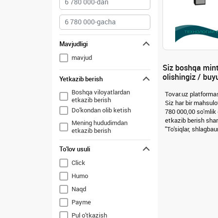
Mavjudligi
mavjud
Siz boshqa minta
olishingiz / bu
Yetkazib berish
Boshqa viloyatlardan
Tovar.uz platformas
etkazib berish
Siz har bir mahsulot
Do'kondan olib ketish
780 000,00 so'mlik
etkazib berish shar
Mening hududimdan
"To'siqlar, shlagba
etkazib berish
To'lov usuli
Click
Humo
Naqd
Payme
Pul o'tkazish