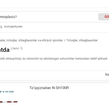
QI
ng
холодильник
lar, to'siqlar, shlagbaumlar va ehtiyot qismlar
To'siqlar, shlagbaumlar
ntda
(Jami: 1)
sotib olmoqchisiz, bu ishonchli va isbotlangan sotuvchilar tomonidan taklif qilinad
Na
To'qqiztadan N-SH100R