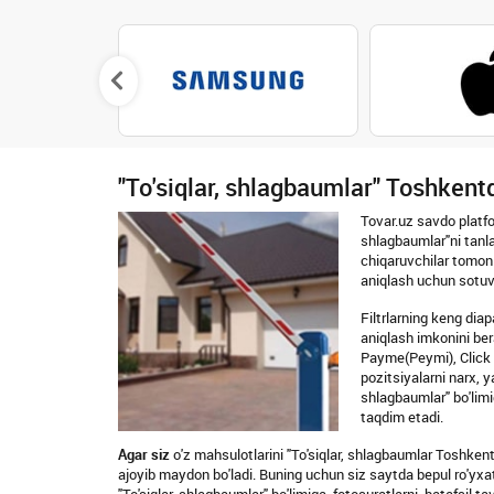
"To'siqlar, shlagbaumlar" Toshkentd
Tovar.uz savdo platfo
shlagbaumlar"ni tanla
chiqaruvchilar tomoni
aniqlash uchun sotuvc
Filtrlarning keng dia
aniqlash imkonini bera
Payme(Peymi), Click (
pozitsiyalarni narx, y
shlagbaumlar" bo'limi
taqdim etadi.
Agar siz
o'z mahsulotlarini "To'siqlar, shlagbaumlar Toshkent
ajoyib maydon bo'ladi. Buning uchun siz saytda bepul ro'yxatda