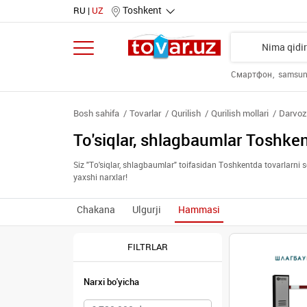
Toshkent
RU
UZ
Смартфон
samsu
Bosh sahifa
Tovarlar
Qurilish
Qurilish mollari
Darvoza
To'siqlar, shlagbaumlar Toshke
Siz "To'siqlar, shlagbaumlar" toifasidan Toshkentda tovarlarni 
yaxshi narxlar!
Chakana
Ulgurji
Hammasi
FILTRLAR
Narxi bo'yicha