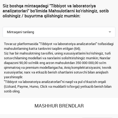
Siz boshqa mintaqadagi "Tibbiyot va laboratoriya
analizatorlari" bo'limida Mahsulotlarni ko'rishingiz, sotib
olishingiz / buyurtma qilishingiz mumkin:
Mintaqani tanlang
Tovar.uz platformasida "Tibbiyot va laboratoriya analizatorlari" toifasidagi
mahsulotlarning katta tanlovini taqdim etilgan (64);
Siz har bir mahsulotning tavsifini, uning xususiyatlarini ko'rishingiz, turli
sotuvchilarning modellari va narxlarini solishtirishingiz mumkin; Narxlar
diapazoni 90,00 so'mlik eng arzon mahsulotdan 350 000 000,00 so'm
qimmatroq va premium modellarigacha; Aniq komplektatsiyasini, texnik
xususiyatlar, narx va etkazib berish shartlarini sotuvchi bilan aniqlash
yaxshiroqdir.
"Tibbiyot va laboratoriya analizatorlari"ni naqd va pul o'tkazish orqali
(Uzkard, Payme, Humo, Click va muddatli to'lovga) yetkazib berish bilan
sotib oling.
MASHHUR BRENDLAR