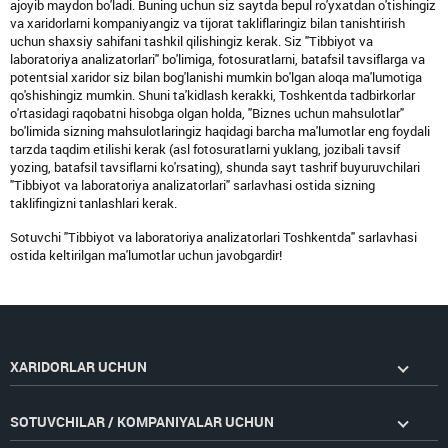
ajoyib maydon bo'ladi. Buning uchun siz saytda bepul ro'yxatdan o'tishingiz
va xaridorlarni kompaniyangiz va tijorat takliflaringiz bilan tanishtirish
uchun shaxsiy sahifani tashkil qilishingiz kerak. Siz "Tibbiyot va
laboratoriya analizatorlari" bo'limiga, fotosuratlarni, batafsil tavsiflarga va
potentsial xaridor siz bilan bog'lanishi mumkin bo'lgan aloqa ma'lumotiga
qo'shishingiz mumkin. Shuni ta'kidlash kerakki, Toshkentda tadbirkorlar
o'rtasidagi raqobatni hisobga olgan holda, "Biznes uchun mahsulotlar"
bo'limida sizning mahsulotlaringiz haqidagi barcha ma'lumotlar eng foydali
tarzda taqdim etilishi kerak (asl fotosuratlarni yuklang, jozibali tavsif
yozing, batafsil tavsiflarni ko'rsating), shunda sayt tashrif buyuruvchilari
"Tibbiyot va laboratoriya analizatorlari" sarlavhasi ostida sizning
taklifingizni tanlashlari kerak.
Sotuvchi "Tibbiyot va laboratoriya analizatorlari Toshkentda" sarlavhasi
ostida keltirilgan ma'lumotlar uchun javobgardir!
XARIDORLAR UCHUN
SOTUVCHILAR / KOMPANIYALAR UCHUN