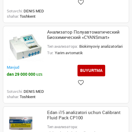
Sotuvchi:
DENIS MED
shahar:
Toshkent
Анализатор Полуавтоматический
Биохимический «CYANSmart»
Тип анализатора:
Biokimyoviy analizatorlari
Tur:
Yarim avtomatik
Mavjud
BUYURTMA
dan 29 000 000
UZS
Sotuvchi:
DENIS MED
shahar:
Toshkent
Edan i15 analizatori uchun Calibrant
Fluid Pack CP100
Тип анализатора: