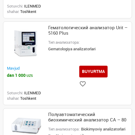
Sotuvchi:
ILENMED
shahar:
Toshkent
Гематологический анализатор Urit –
5160 Plus
Тип анализатора:
Gematologiya analizatorlari
Mavjud
BUYURTMA
dan 1 000
UZS
Sotuvchi:
ILENMED
shahar:
Toshkent
Полуавтоматический
биохимический анализатор CA – 80
Тип анализатора:
Biokimyoviy analizatorlari