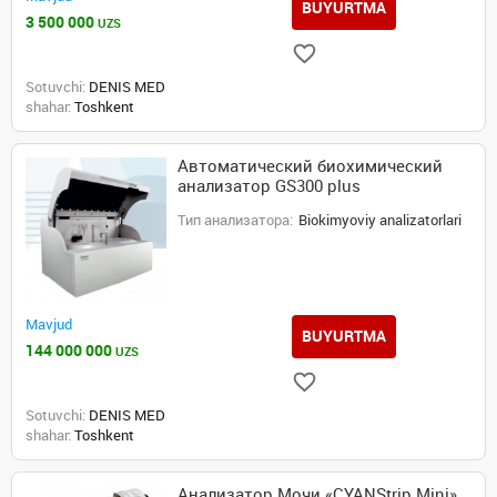
BUYURTMA
3 500 000
UZS
Sotuvchi:
DENIS MED
shahar:
Toshkent
Автоматический биохимический
анализатор GS300 plus
Тип анализатора:
Biokimyoviy analizatorlari
Mavjud
BUYURTMA
144 000 000
UZS
Sotuvchi:
DENIS MED
shahar:
Toshkent
Анализатор Мочи «CYANStrip Mini»