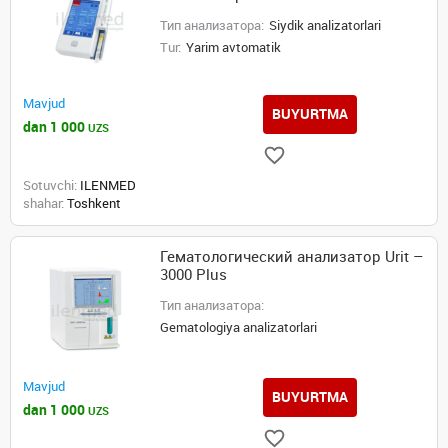
Тип анализатора:
Siydik analizatorlari
Tur:
Yarim avtomatik
Mavjud
BUYURTMA
dan 1 000
UZS
Sotuvchi:
ILENMED
shahar:
Toshkent
Гематологический анализатор Urit –
3000 Plus
Тип анализатора:
Gematologiya analizatorlari
Mavjud
BUYURTMA
dan 1 000
UZS