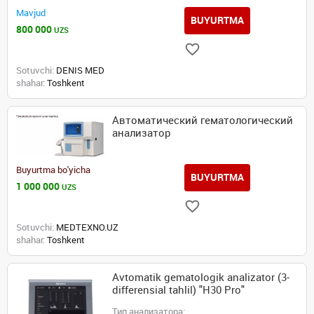
Mavjud
BUYURTMA
800 000
UZS
Sotuvchi:
DENIS MED
shahar:
Toshkent
Автоматический гематологический
анализатор
Buyurtma bo'yicha
BUYURTMA
1 000 000
UZS
Sotuvchi:
MEDTEXNO.UZ
shahar:
Toshkent
Avtomatik gematologik analizator (3-
differensial tahlil) "H30 Pro"
Тип анализатора: