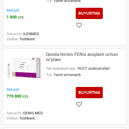
Tur:
Yarim avtomatik
Mavjud
BUYURTMA
1 000
UZS
Sotuvchi:
ILENMED
shahar:
Toshkent
Qonda ferritin FERni aniqlash uchun
to'plam
Тип анализатора:
ROST analizatorlari
Tur:
Yarim avtomatik
Mavjud
BUYURTMA
770 000
UZS
Sotuvchi:
DENIS MED
shahar:
Toshkent