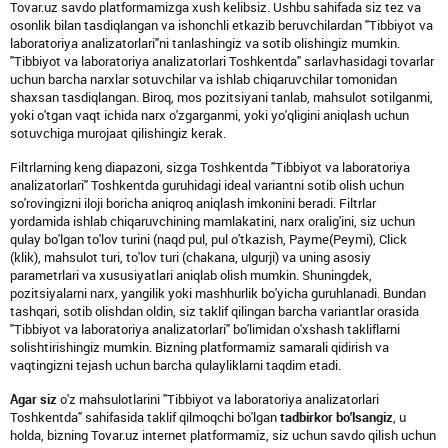
Tovar.uz savdo platformamizga xush kelibsiz. Ushbu sahifada siz tez va
osonlik bilan tasdiqlangan va ishonchli etkazib beruvchilardan "Tibbiyot va
laboratoriya analizatorlari"ni tanlashingiz va sotib olishingiz mumkin.
"Tibbiyot va laboratoriya analizatorlari Toshkentda" sarlavhasidagi tovarlar
uchun barcha narxlar sotuvchilar va ishlab chiqaruvchilar tomonidan
shaxsan tasdiqlangan. Biroq, mos pozitsiyani tanlab, mahsulot sotilganmi,
yoki o'tgan vaqt ichida narx o'zgarganmi, yoki yo'qligini aniqlash uchun
sotuvchiga murojaat qilishingiz kerak.
Filtrlarning keng diapazoni, sizga Toshkentda "Tibbiyot va laboratoriya
analizatorlari" Toshkentda guruhidagi ideal variantni sotib olish uchun
so'rovingizni iloji boricha aniqroq aniqlash imkonini beradi. Filtrlar
yordamida ishlab chiqaruvchining mamlakatini, narx oralig'ini, siz uchun
qulay bo'lgan to'lov turini (naqd pul, pul o'tkazish, Payme(Peymi), Click
(klik), mahsulot turi, to'lov turi (chakana, ulgurji) va uning asosiy
parametrlari va xususiyatlari aniqlab olish mumkin. Shuningdek,
pozitsiyalarni narx, yangilik yoki mashhurlik bo'yicha guruhlanadi. Bundan
tashqari, sotib olishdan oldin, siz taklif qilingan barcha variantlar orasida
"Tibbiyot va laboratoriya analizatorlari" bo'limidan o'xshash takliflarni
solishtirishingiz mumkin. Bizning platformamiz samarali qidirish va
vaqtingizni tejash uchun barcha qulayliklarni taqdim etadi.
Agar siz
o'z mahsulotlarini "Tibbiyot va laboratoriya analizatorlari
Toshkentda" sahifasida taklif qilmoqchi bo'lgan
tadbirkor bo'lsangiz
, u
holda, bizning Tovar.uz internet platformamiz, siz uchun savdo qilish uchun