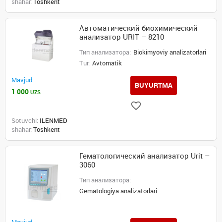
shahar:
Toshkent
Автоматический биохимический
анализатор URIT – 8210
Тип анализатора:
Biokimyoviy analizatorlari
Tur:
Avtomatik
Mavjud
BUYURTMA
1 000
UZS
Sotuvchi:
ILENMED
shahar:
Toshkent
Гематологический анализатор Urit –
3060
Тип анализатора:
Gematologiya analizatorlari