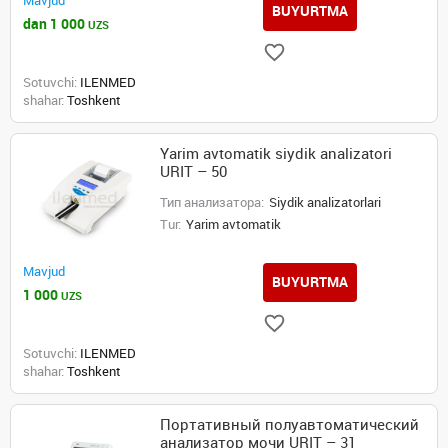
Mavjud
BUYURTMA
dan 1 000
UZS
Sotuvchi:
ILENMED
shahar:
Toshkent
Yarim avtomatik siydik analizatori
URIT – 50
Тип анализатора:
Siydik analizatorlari
Tur:
Yarim avtomatik
Mavjud
BUYURTMA
1 000
UZS
Sotuvchi:
ILENMED
shahar:
Toshkent
Портативный полуавтоматический
анализатор мочи URIT – 31