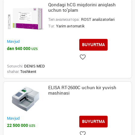
Qondagi hCG miqdorini aniqlash
uchun to'plam
Тип анализатора:
ROST analizatorlari
Tur:
Yarim avtomatik
Mavjud
BUYURTMA
dan 940 000
UZS
Sotuvchi:
DENIS MED
shahar:
Toshkent
ELISA RT-2600C uchun kir yuvish
mashinasi
Mavjud
BUYURTMA
22 500 000
UZS