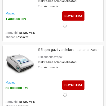
Kislota-baz holati analizatori
Tur:
Avtomatik
Mavjud
BUYURTMA
1 400 000
UZS
Sotuvchi:
DENIS MED
shahar:
Toshkent
i15 qon gazi va elektrolitlar analizatori
Тип анализатора:
Kislota-baz holati analizatori
Tur:
Avtomatik
Mavjud
BUYURTMA
65 000 000
UZS
Sotuvchi:
DENIS MED