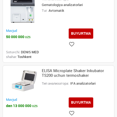
Gematologiya analizatorlari
Tur:
Avtomatik
Mavjud
BUYURTMA
50 000 000
UZS
Sotuvchi:
DENIS MED
shahar:
Toshkent
ELISA Microplate Shaker Inkubator
TS200 uchun termoshaker
Тип анализатора:
IFA analizatorlari
Mavjud
BUYURTMA
dan 13 000 000
UZS