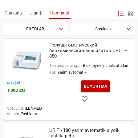
Chakana
Ulgurji
Hammasi
FILTRLAR
Saralash
Полуавтоматический
биохимический анализатор URIT –
880
Тип анализатора:
Biokimyoviy analizatorlari
Tur:
Yarim avtomatik
Mavjud
BUYURTMA
1 000
UZS
Sotuvchi:
ILENMED
shahar:
Toshkent
URIT - 180 yarim avtomatik siydik
tahlillagichi