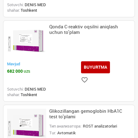
Sotuvchi:
DENIS MED
shahar:
Toshkent
Qonda C-reaktiv oqsilni aniqlash
uchun to'plam
Mavjud
BUYURTMA
682 000
UZS
Sotuvchi:
DENIS MED
shahar:
Toshkent
Glikozillangan gemoglobin HbA1C
test to'plami
Тип анализатора:
ROST analizatorlari
Tur:
Avtomatik