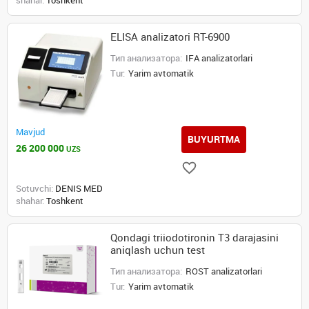
shahar:
Toshkent
ELISA analizatori RT-6900
Тип анализатора:
IFA analizatorlari
Tur:
Yarim avtomatik
Mavjud
BUYURTMA
26 200 000
UZS
Sotuvchi:
DENIS MED
shahar:
Toshkent
Qondagi triiodotironin T3 darajasini
aniqlash uchun test
Тип анализатора:
ROST analizatorlari
Tur:
Yarim avtomatik