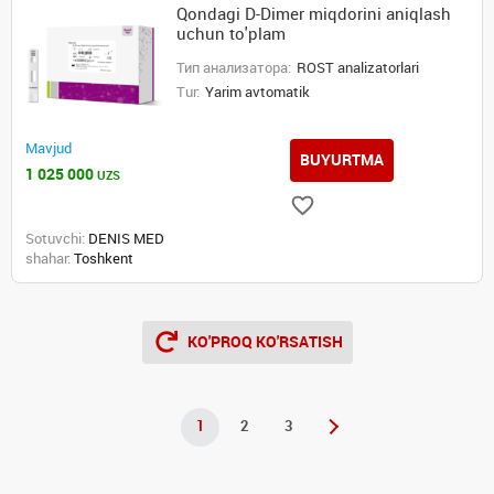
Qondagi D-Dimer miqdorini aniqlash
uchun to'plam
Тип анализатора:
ROST analizatorlari
Tur:
Yarim avtomatik
Mavjud
BUYURTMA
1 025 000
UZS
Sotuvchi:
DENIS MED
shahar:
Toshkent
KO'PROQ KO'RSATISH
1
2
3