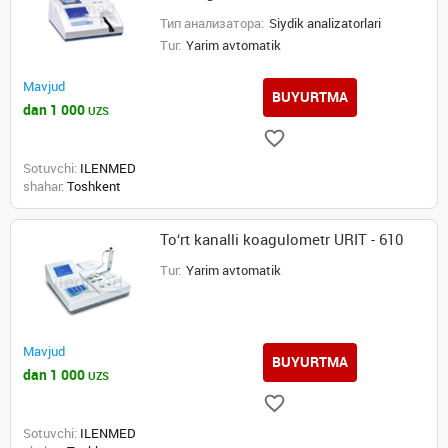
Тип анализатора:
Siydik analizatorlari
Tur:
Yarim avtomatik
Mavjud
BUYURTMA
dan 1 000
UZS
Sotuvchi:
ILENMED
shahar:
Toshkent
To‘rt kanalli koagulometr URIT - 610
Tur:
Yarim avtomatik
Mavjud
BUYURTMA
dan 1 000
UZS
Sotuvchi:
ILENMED