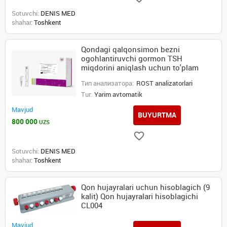
Sotuvchi:
DENIS MED
shahar:
Toshkent
Qondagi qalqonsimon bezni
ogohlantiruvchi gormon TSH
miqdorini aniqlash uchun to'plam
Тип анализатора:
ROST analizatorlari
Tur:
Yarim avtomatik
Mavjud
BUYURTMA
800 000
UZS
Sotuvchi:
DENIS MED
shahar:
Toshkent
Qon hujayralari uchun hisoblagich (9
kalit) Qon hujayralari hisoblagichi
CL004
Mavjud