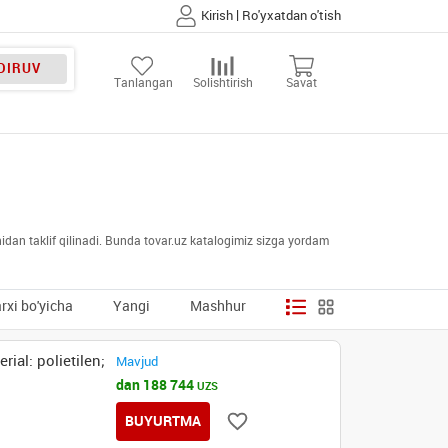
|
Kirish
Ro'yxatdan o'tish
DIRUV
Tanlangan
Solishtirish
Savat
nidan taklif qilinadi. Bunda tovar.uz katalogimiz sizga yordam
rxi bo'yicha
Yangi
Mashhur
ial: polietilen;
Mavjud
dan 188 744
UZS
BUYURTMA