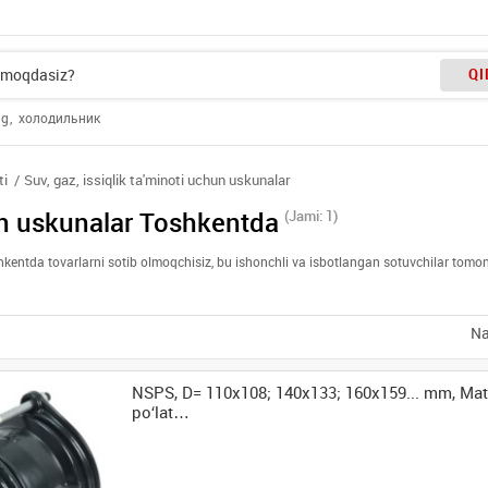
QI
ng
холодильник
ti
Suv, gaz, issiqlik ta'minoti uchun uskunalar
hun uskunalar Toshkentda
(Jami: 1)
oshkentda tovarlarni sotib olmoqchisiz, bu ishonchli va isbotlangan sotuvchilar tomo
Na
NSPS, D= 110x108; 140x133; 160x159... mm, Mater
po‘lat…