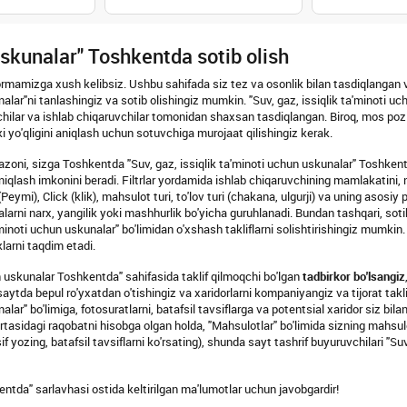
 uskunalar" Toshkentda sotib olish
rmamizga xush kelibsiz. Ushbu sahifada siz tez va osonlik bilan tasdiqlangan va
alar"ni tanlashingiz va sotib olishingiz mumkin. "Suv, gaz, issiqlik ta'minoti 
hilar va ishlab chiqaruvchilar tomonidan shaxsan tasdiqlangan. Biroq, mos pozi
i yo'qligini aniqlash uchun sotuvchiga murojaat qilishingiz kerak.
pazoni, sizga Toshkentda "Suv, gaz, issiqlik ta'minoti uchun uskunalar" Toshkentd
aniqlash imkonini beradi. Filtrlar yordamida ishlab chiqaruvchining mamlakatini, nar
eymi), Click (klik), mahsulot turi, to'lov turi (chakana, ulgurji) va uning asosiy
arni narx, yangilik yoki mashhurlik bo'yicha guruhlanadi. Bundan tashqari, sotib 
a'minoti uchun uskunalar" bo'limidan o'xshash takliflarni solishtirishingiz mumkin
larni taqdim etadi.
un uskunalar Toshkentda" sahifasida taklif qilmoqchi bo'lgan
tadbirkor bo'lsangiz
ytda bepul ro'yxatdan o'tishingiz va xaridorlarni kompaniyangiz va tijorat taklif
unalar" bo'limiga, fotosuratlarni, batafsil tavsiflarga va potentsial xaridor siz b
rtasidagi raqobatni hisobga olgan holda, "Mahsulotlar" bo'limida sizning mahsul
sif yozing, batafsil tavsiflarni ko'rsating), shunda sayt tashrif buyuruvchilari "S
entda" sarlavhasi ostida keltirilgan ma'lumotlar uchun javobgardir!