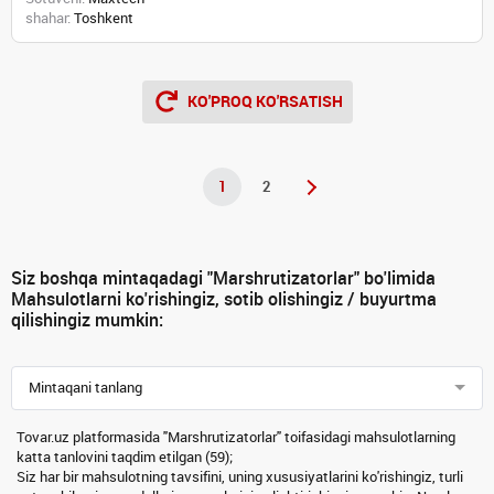
shahar:
Toshkent
KO'PROQ KO'RSATISH
1
2
Siz boshqa mintaqadagi "Marshrutizatorlar" bo'limida
Mahsulotlarni ko'rishingiz, sotib olishingiz / buyurtma
qilishingiz mumkin:
Mintaqani tanlang
Tovar.uz platformasida "Marshrutizatorlar" toifasidagi mahsulotlarning
katta tanlovini taqdim etilgan (59);
Siz har bir mahsulotning tavsifini, uning xususiyatlarini ko'rishingiz, turli