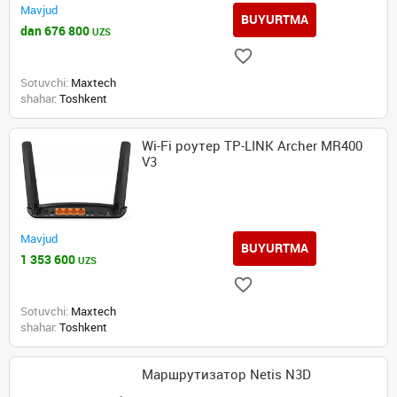
Mavjud
BUYURTMA
dan 676 800
UZS
Sotuvchi:
Maxtech
shahar:
Toshkent
Wi-Fi роутер TP-LINK Archer MR400
V3
Mavjud
BUYURTMA
1 353 600
UZS
Sotuvchi:
Maxtech
shahar:
Toshkent
Маршрутизатор Netis N3D