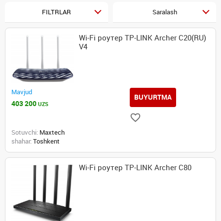
FILTRLAR
Saralash
Wi-Fi роутер TP-LINK Archer C20(RU)
V4
Mavjud
BUYURTMA
403 200
UZS
Sotuvchi:
Maxtech
shahar:
Toshkent
Wi-Fi роутер TP-LINK Archer C80