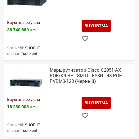
Buyurtma bo'yicha
BUYURTMA
38 740 680
UZS
Sotuvchi:
SHOP-IT
shahar:
Toshkent
Маршрутизатор Cisco C2951-AX
POE/K9-RF - SM-D - ES3G - 48-POE
PVDM3-128 (Черный)
Buyurtma bo'yicha
BUYURTMA
18 230 908
UZS
Sotuvchi:
SHOP-IT
shahar:
Toshkent