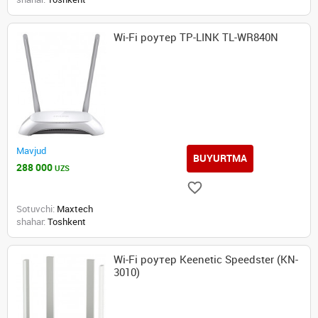
Wi-Fi роутер TP-LINK TL-WR840N
Mavjud
BUYURTMA
288 000
UZS
Sotuvchi:
Maxtech
shahar:
Toshkent
Wi-Fi роутер Keenetic Speedster (KN-
3010)