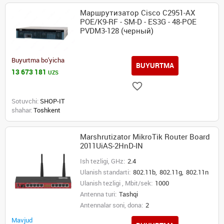
Маршрутизатор Cisco C2951-AX
POE/K9-RF - SM-D - ES3G - 48-POE
PVDM3-128 (черный)
Buyurtma bo'yicha
BUYURTMA
13 673 181
UZS
Sotuvchi:
SHOP-IT
shahar:
Toshkent
Marshrutizator MikroTik Router Board
2011UiAS-2HnD-IN
Ish tezligi, GHz:
2.4
Ulanish standarti:
802.11b,
802.11g,
802.11n
Ulanish tezligi , Mbit/sek:
1000
Antenna turi:
Tashqi
Antennalar soni, dona:
2
Mavjud