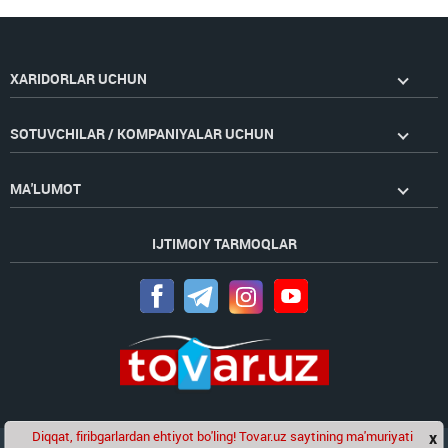
XARIDORLAR UCHUN
SOTUVCHILAR / KOMPANIYALAR UCHUN
MA'LUMOT
IJTIMOIY TARMOQLAR
Diqqat, firibgarlardan ehtiyot bo'ling! Tovar.uz saytining ma'muriyati
x
Chat