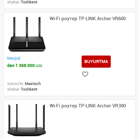
shahar:
Toshkent
Wi-Fi роутер TP-LINK Archer VR600
Mavjud
BUYURTMA
dan 1 368 000
UZS
Sotuvchi:
Maxtech
shahar:
Toshkent
Wi-Fi роутер TP-LINK Archer VR300