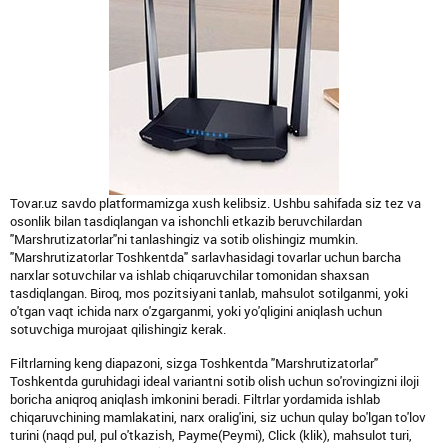
Tovar.uz savdo platformamizga xush kelibsiz. Ushbu sahifada siz tez va
osonlik bilan tasdiqlangan va ishonchli etkazib beruvchilardan
"Marshrutizatorlar"ni tanlashingiz va sotib olishingiz mumkin.
"Marshrutizatorlar Toshkentda" sarlavhasidagi tovarlar uchun barcha
narxlar sotuvchilar va ishlab chiqaruvchilar tomonidan shaxsan
tasdiqlangan. Biroq, mos pozitsiyani tanlab, mahsulot sotilganmi, yoki
o'tgan vaqt ichida narx o'zgarganmi, yoki yo'qligini aniqlash uchun
sotuvchiga murojaat qilishingiz kerak.
Filtrlarning keng diapazoni, sizga Toshkentda "Marshrutizatorlar"
Toshkentda guruhidagi ideal variantni sotib olish uchun so'rovingizni iloji
boricha aniqroq aniqlash imkonini beradi. Filtrlar yordamida ishlab
chiqaruvchining mamlakatini, narx oralig'ini, siz uchun qulay bo'lgan to'lov
turini (naqd pul, pul o'tkazish, Payme(Peymi), Click (klik), mahsulot turi,