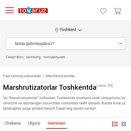
Toshkent
Смартфон
samsung
холодильник
Faol tarmoq uskunalari
Marshrutizatorlar
Marshrutizatorlar Toshkentda
(Jami: 59)
Siz "Marshrutizatorlar" toifasidan Toshkentda tovarlarni sotib olmoqchisiz, bu
ishonchli va isbotlangan sotuvchilar tomonidan taklif qilinadi. Bunda tovar.uz
katalogimiz sizga yordam beradi! Faqat eng yaxshi narxlar!
Chakana
Ulgurji
Hammasi