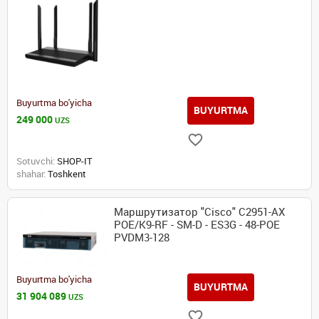
Buyurtma bo'yicha
BUYURTMA
249 000
UZS
Sotuvchi:
SHOP-IT
shahar:
Toshkent
Маршрутизатор "Cisco" C2951-AX
POE/K9-RF - SM-D - ES3G - 48-POE
PVDM3-128
Buyurtma bo'yicha
BUYURTMA
31 904 089
UZS