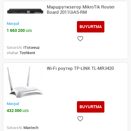
Маршрутизатор MikroTik Router
Board 2011UiAS-RM
Mavjud
BUYURTMA
1 663 200
UZS
Sotuvchi:
ITstoreuz
shahar:
Toshkent
Wi-Fi роутер TP-LINK TL-MR3420
Mavjud
BUYURTMA
432 000
UZS
Sotuvchi:
Maxtech