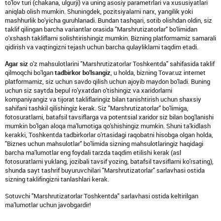
to'lov turi (chakana, ulgurji) va uning asosiy parametrlari va xususiyatlari
aniqlab olish mumkin. Shuningdek, pozitsiyalarni narx, yangilik yoki
mashhurlik bo'yicha guruhlanadi. Bundan tashqari, sotib olishdan oldin, siz
taklif qilingan barcha variantlar orasida "Marshrutizatorlar" bo'limidan
o'xshash takliflarni solishtirishingiz mumkin. Bizning platformamiz samarali
qidirish va vaqtingizni tejash uchun barcha qulayliklarni taqdim etadi.
Agar siz
o'z mahsulotlarini "Marshrutizatorlar Toshkentda" sahifasida taklif
qilmoqchi bo'lgan
tadbirkor bo'lsangiz
, u holda, bizning Tovar.uz internet
platformamiz, siz uchun savdo qilish uchun ajoyib maydon bo'ladi. Buning
uchun siz saytda bepul ro'yxatdan o'tishingiz va xaridorlarni
kompaniyangiz va tijorat takliflaringiz bilan tanishtirish uchun shaxsiy
sahifani tashkil qilishingiz kerak. Siz "Marshrutizatorlar" bo'limiga,
fotosuratlarni, batafsil tavsiflarga va potentsial xaridor siz bilan bog'lanishi
mumkin bo'lgan aloqa ma'lumotiga qo'shishingiz mumkin. Shuni ta'kidlash
kerakki, Toshkentda tadbirkorlar o'rtasidagi raqobatni hisobga olgan holda,
"Biznes uchun mahsulotlar" bo'limida sizning mahsulotlaringiz haqidagi
barcha ma'lumotlar eng foydali tarzda taqdim etilishi kerak (asl
fotosuratlarni yuklang, jozibali tavsif yozing, batafsil tavsiflarni ko'rsating),
shunda sayt tashrif buyuruvchilari "Marshrutizatorlar" sarlavhasi ostida
sizning taklifingizni tanlashlari kerak.
Sotuvchi "Marshrutizatorlar Toshkentda" sarlavhasi ostida keltirilgan
ma'lumotlar uchun javobgardir!