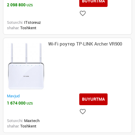
BUYURTMA
2 098 800
UZS
Sotuvchi:
ITstoreuz
shahar:
Toshkent
Wi-Fi роутер TP-LINK Archer VR900
Mavjud
BUYURTMA
1 674 000
UZS
Sotuvchi:
Maxtech
shahar:
Toshkent