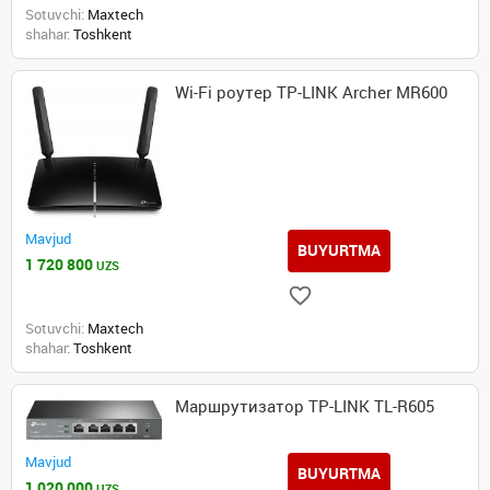
Sotuvchi:
Maxtech
shahar:
Toshkent
Wi-Fi роутер TP-LINK Archer MR600
Mavjud
BUYURTMA
1 720 800
UZS
Sotuvchi:
Maxtech
shahar:
Toshkent
Маршрутизатор TP-LINK TL-R605
Mavjud
BUYURTMA
1 020 000
UZS