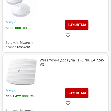
Mavjud
BUYURTMA
5 008 800
UZS
Sotuvchi:
Maxtech
shahar:
Toshkent
Wi-Fi точка доступа TP-LINK EAP245
V3
Mavjud
BUYURTMA
dan 1 422 000
UZS
Sotuvchi:
Maxtech