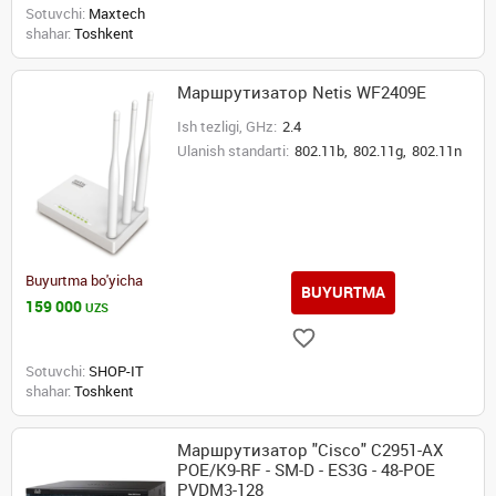
Sotuvchi:
Maxtech
shahar:
Toshkent
Маршрутизатор Netis WF2409E
Ish tezligi, GHz:
2.4
Ulanish standarti:
802.11b,
802.11g,
802.11n
Buyurtma bo'yicha
BUYURTMA
159 000
UZS
Sotuvchi:
SHOP-IT
shahar:
Toshkent
Маршрутизатор "Cisco" C2951-AX
POE/K9-RF - SM-D - ES3G - 48-POE
PVDM3-128