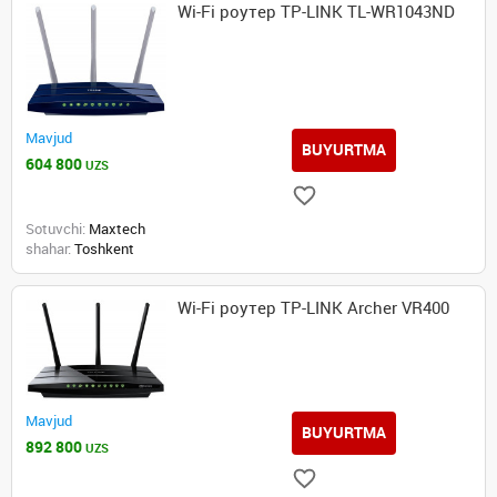
Wi-Fi роутер TP-LINK TL-WR1043ND
Mavjud
BUYURTMA
604 800
UZS
Sotuvchi:
Maxtech
shahar:
Toshkent
Wi-Fi роутер TP-LINK Archer VR400
Mavjud
BUYURTMA
892 800
UZS