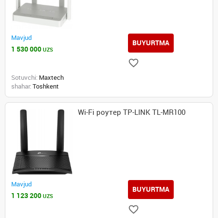
Mavjud
BUYURTMA
1 530 000
UZS
Sotuvchi:
Maxtech
shahar:
Toshkent
Wi-Fi роутер TP-LINK TL-MR100
Mavjud
BUYURTMA
1 123 200
UZS