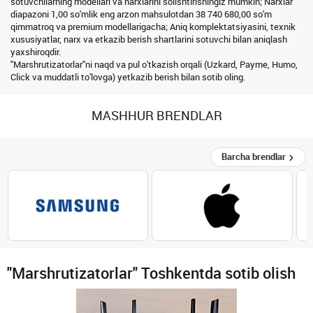
sotuvchilarning modellari va narxlarini solishtirishingiz mumkin; Narxlar
diapazoni 1,00 so'mlik eng arzon mahsulotdan 38 740 680,00 so'm
qimmatroq va premium modellarigacha; Aniq komplektatsiyasini, texnik
xususiyatlar, narx va etkazib berish shartlarini sotuvchi bilan aniqlash
yaxshiroqdir.
"Marshrutizatorlar"ni naqd va pul o'tkazish orqali (Uzkard, Payme, Humo,
Click va muddatli to'lovga) yetkazib berish bilan sotib oling.
MASHHUR BRENDLAR
Barcha brendlar
"Marshrutizatorlar" Toshkentda sotib olish