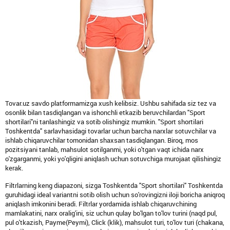
Tovar.uz savdo platformamizga xush kelibsiz. Ushbu sahifada siz tez va
osonlik bilan tasdiqlangan va ishonchli etkazib beruvchilardan "Sport
shortilari"ni tanlashingiz va sotib olishingiz mumkin. "Sport shortilari
Toshkentda" sarlavhasidagi tovarlar uchun barcha narxlar sotuvchilar va
ishlab chiqaruvchilar tomonidan shaxsan tasdiqlangan. Biroq, mos
pozitsiyani tanlab, mahsulot sotilganmi, yoki o'tgan vaqt ichida narx
o'zgarganmi, yoki yo'qligini aniqlash uchun sotuvchiga murojaat qilishingiz
kerak.
Filtrlarning keng diapazoni, sizga Toshkentda "Sport shortilari" Toshkentda
guruhidagi ideal variantni sotib olish uchun so'rovingizni iloji boricha aniqroq
aniqlash imkonini beradi. Filtrlar yordamida ishlab chiqaruvchining
mamlakatini, narx oralig'ini, siz uchun qulay bo'lgan to'lov turini (naqd pul,
pul o'tkazish, Payme(Peymi), Click (klik), mahsulot turi, to'lov turi (chakana,