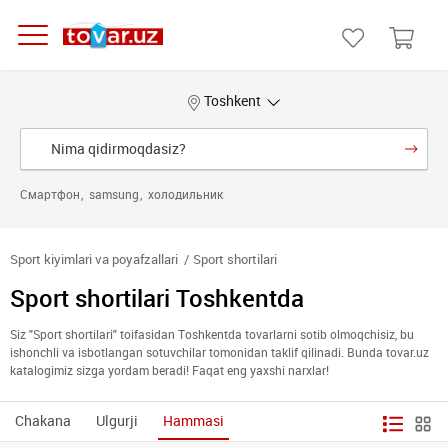
Toshkent
Смартфон
samsung
холодильник
Sport kiyimlari va poyafzallari
Sport shortilari
Sport shortilari Toshkentda
Siz "Sport shortilari" toifasidan Toshkentda tovarlarni sotib olmoqchisiz, bu
ishonchli va isbotlangan sotuvchilar tomonidan taklif qilinadi. Bunda tovar.uz
katalogimiz sizga yordam beradi! Faqat eng yaxshi narxlar!
Chakana
Ulgurji
Hammasi