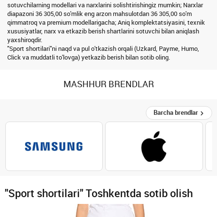
sotuvchilarning modellari va narxlarini solishtirishingiz mumkin; Narxlar
diapazoni 36 305,00 so'mlik eng arzon mahsulotdan 36 305,00 so'm
qimmatroq va premium modellarigacha; Aniq komplektatsiyasini, texnik
xususiyatlar, narx va etkazib berish shartlarini sotuvchi bilan aniqlash
yaxshiroqdir.
"Sport shortilari"ni naqd va pul o'tkazish orqali (Uzkard, Payme, Humo,
Click va muddatli to'lovga) yetkazib berish bilan sotib oling.
MASHHUR BRENDLAR
Barcha brendlar
"Sport shortilari" Toshkentda sotib olish