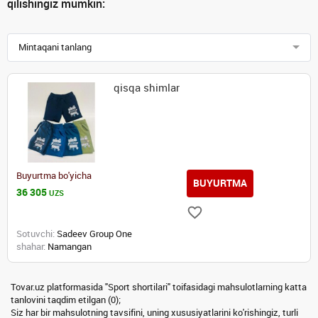
qilishingiz mumkin:
Mintaqani tanlang
qisqa shimlar
Buyurtma bo'yicha
BUYURTMA
36 305
UZS
Sotuvchi:
Sadeev Group One
shahar:
Namangan
Tovar.uz platformasida "Sport shortilari" toifasidagi mahsulotlarning katta
tanlovini taqdim etilgan (0);
Siz har bir mahsulotning tavsifini, uning xususiyatlarini ko'rishingiz, turli