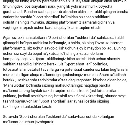
ulgurji) va uning asosiy parametrlari va xususiyatlari aniqlab olish mumkin.
Shuningdek, pozitsiyalarni narx, yangilik yoki mashhurlik bo'yicha
guruhlanadi. Bundan tashqari, sotib olishdan oldin, siz taklif qilingan barcha
variantlar orasida "Sport shortilari" bo'limidan o'xshash takliflarni
solishtirishingiz mumkin. Bizning platformamiz samarali qidirish va
vaqtingizni tejash uchun barcha qulayliklarni taqdim etadi.
Agar siz
o'z mahsulotlarini "Sport shortilari Toshkentda" sahifasida taklif
qilmoqchi bo'lgan
tadbirkor bo'lsangiz
, u holda, bizning Tovar.uz internet
platformamiz, siz uchun savdo qilish uchun ajoyib maydon bo'ladi. Buning
uchun siz saytda bepul ro'yxatdan o'tishingiz va xaridorlarni
kompaniyangiz va tijorat takliflaringiz bilan tanishtirish uchun shaxsiy
sahifani tashkil qilishingiz kerak. Siz "Sport shortilari" bo'limiga,
fotosuratlarni, batafsil tavsiflarga va potentsial xaridor siz bilan bog'lanishi
mumkin bo'lgan aloqa ma'lumotiga qo'shishingiz mumkin. Shuni ta'kidlash
kerakki, Toshkentda tadbirkorlar o'rtasidagi raqobatni hisobga olgan holda,
"Mahsulotlar" bo'limida sizning mahsulotlaringiz haqidagi barcha
ma'lumotlar eng foydali tarzda taqdim etilishi kerak (asl fotosuratlarni
yuklang, jozibali tavsif yozing, batafsil tavsiflarni ko'rsating), shunda sayt
tashrif buyuruvchilari "Sport shortilari" sarlavhasi ostida sizning
taklifingizni tanlashlari kerak.
Sotuvchi "Sport shortilari Toshkentda" sarlavhasi ostida keltirilgan
ma'lumotlar uchun javobgardir!