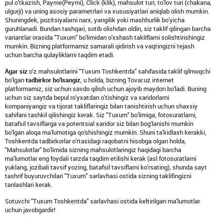
pul o'tkazish, Payme(Peymi), Click (klik), mahsulot turi, to'lov turi (chakana,
ulgurji) va uning asosiy parametrlari va xususiyatlari aniqlab olish mumkin.
Shuningdek, pozitsiyalarni narx, yangilik yoki mashhurlik bo'yicha
guruhlanadi. Bundan tashqari, sotib olishdan oldin, siz taklif qilingan barcha
variantlar orasida "Tuxum" bo'limidan o'xshash takliflarni solishtirishingiz
mumkin. Bizning platformamiz samarali qidirish va vaqtingizni tejash
uchun barcha qulayliklarni taqdim etadi.
Agar siz
o'z mahsulotlarini "Tuxum Toshkentda" sahifasida taklif qilmoqchi
bo'lgan
tadbirkor bo'lsangiz
, u holda, bizning Tovar.uz internet
platformamiz, siz uchun savdo qilish uchun ajoyib maydon bo'ladi. Buning
uchun siz saytda bepul ro'yxatdan o'tishingiz va xaridorlarni
kompaniyangiz va tijorat takliflaringiz bilan tanishtirish uchun shaxsiy
sahifani tashkil qilishingiz kerak. Siz "Tuxum" bo'limiga, fotosuratlarni,
batafsil tavsiflarga va potentsial xaridor siz bilan bog'lanishi mumkin
bo'lgan aloqa ma'lumotiga qo'shishingiz mumkin. Shuni ta'kidlash kerakki,
Toshkentda tadbirkorlar o'rtasidagi raqobatni hisobga olgan holda,
"Mahsulotlar" bo'limida sizning mahsulotlaringiz haqidagi barcha
ma'lumotlar eng foydali tarzda taqdim etilishi kerak (asl fotosuratlarni
yuklang, jozibali tavsif yozing, batafsil tavsiflarni ko'rsating), shunda sayt
tashrif buyuruvchilari "Tuxum" sarlavhasi ostida sizning taklifingizni
tanlashlari kerak.
Sotuvchi "Tuxum Toshkentda" sarlavhasi ostida keltirilgan ma'lumotlar
uchun javobgardir!