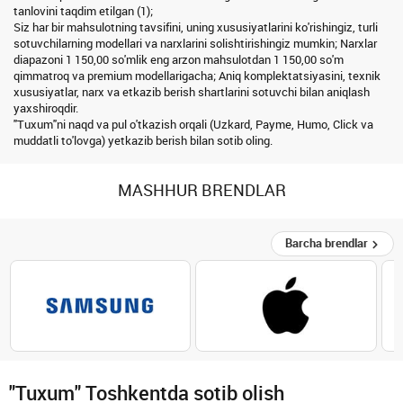
tanlovini taqdim etilgan (1);
Siz har bir mahsulotning tavsifini, uning xususiyatlarini ko'rishingiz, turli
sotuvchilarning modellari va narxlarini solishtirishingiz mumkin; Narxlar
diapazoni 1 150,00 so'mlik eng arzon mahsulotdan 1 150,00 so'm
qimmatroq va premium modellarigacha; Aniq komplektatsiyasini, texnik
xususiyatlar, narx va etkazib berish shartlarini sotuvchi bilan aniqlash
yaxshiroqdir.
"Tuxum"ni naqd va pul o'tkazish orqali (Uzkard, Payme, Humo, Click va
muddatli to'lovga) yetkazib berish bilan sotib oling.
MASHHUR BRENDLAR
Barcha brendlar
"Tuxum" Toshkentda sotib olish