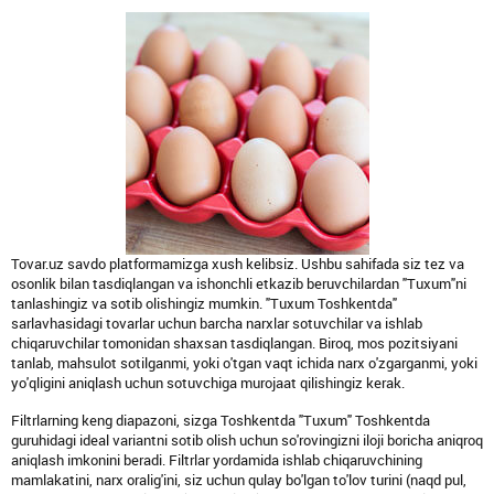
Tovar.uz savdo platformamizga xush kelibsiz. Ushbu sahifada siz tez va
osonlik bilan tasdiqlangan va ishonchli etkazib beruvchilardan "Tuxum"ni
tanlashingiz va sotib olishingiz mumkin. "Tuxum Toshkentda"
sarlavhasidagi tovarlar uchun barcha narxlar sotuvchilar va ishlab
chiqaruvchilar tomonidan shaxsan tasdiqlangan. Biroq, mos pozitsiyani
tanlab, mahsulot sotilganmi, yoki o'tgan vaqt ichida narx o'zgarganmi, yoki
yo'qligini aniqlash uchun sotuvchiga murojaat qilishingiz kerak.
Filtrlarning keng diapazoni, sizga Toshkentda "Tuxum" Toshkentda
guruhidagi ideal variantni sotib olish uchun so'rovingizni iloji boricha aniqroq
aniqlash imkonini beradi. Filtrlar yordamida ishlab chiqaruvchining
mamlakatini, narx oralig'ini, siz uchun qulay bo'lgan to'lov turini (naqd pul,