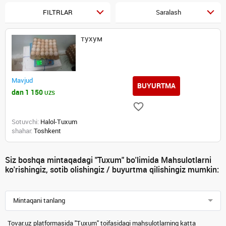
FILTRLAR
Saralash
тухум
Mavjud
BUYURTMA
dan 1 150
UZS
Sotuvchi:
Halol-Tuxum
shahar:
Toshkent
Siz boshqa mintaqadagi "Tuxum" bo'limida Mahsulotlarni
ko'rishingiz, sotib olishingiz / buyurtma qilishingiz mumkin:
Mintaqani tanlang
Tovar.uz platformasida "Tuxum" toifasidagi mahsulotlarning katta