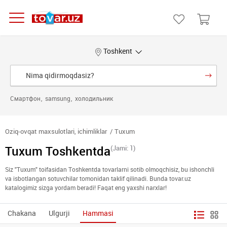
Toshkent
Смартфон
samsung
холодильник
Oziq-ovqat maxsulotlari, ichimliklar
Tuxum
Tuxum Toshkentda
(Jami: 1)
Siz "Tuxum" toifasidan Toshkentda tovarlarni sotib olmoqchisiz, bu ishonchli
va isbotlangan sotuvchilar tomonidan taklif qilinadi. Bunda tovar.uz
katalogimiz sizga yordam beradi! Faqat eng yaxshi narxlar!
Chakana
Ulgurji
Hammasi