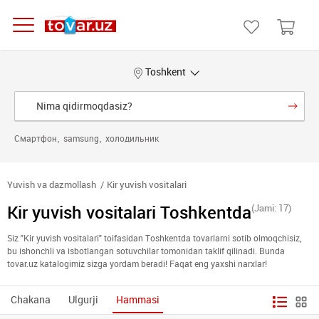
Toshkent
Смартфон
samsung
холодильник
Yuvish va dazmollash
Kir yuvish vositalari
Kir yuvish vositalari Toshkentda
(Jami: 17)
Siz "Kir yuvish vositalari" toifasidan Toshkentda tovarlarni sotib olmoqchisiz,
bu ishonchli va isbotlangan sotuvchilar tomonidan taklif qilinadi. Bunda
tovar.uz katalogimiz sizga yordam beradi! Faqat eng yaxshi narxlar!
Chakana
Ulgurji
Hammasi