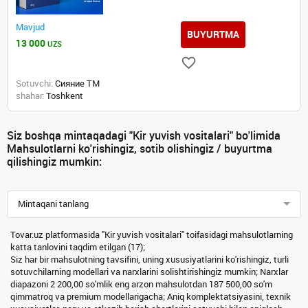
Mavjud
BUYURTMA
13 000
UZS
Sotuvchi:
Сияние ТМ
shahar:
Toshkent
Siz boshqa mintaqadagi "Kir yuvish vositalari" bo'limida
Mahsulotlarni ko'rishingiz, sotib olishingiz / buyurtma
qilishingiz mumkin:
Mintaqani tanlang
Tovar.uz platformasida "Kir yuvish vositalari" toifasidagi mahsulotlarning
katta tanlovini taqdim etilgan (17);
Siz har bir mahsulotning tavsifini, uning xususiyatlarini ko'rishingiz, turli
sotuvchilarning modellari va narxlarini solishtirishingiz mumkin; Narxlar
diapazoni 2 200,00 so'mlik eng arzon mahsulotdan 187 500,00 so'm
qimmatroq va premium modellarigacha; Aniq komplektatsiyasini, texnik