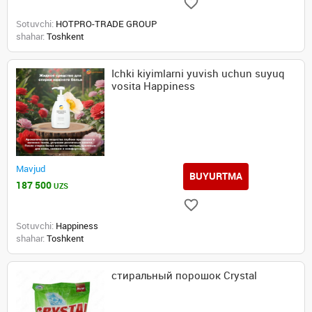
Sotuvchi:
HOTPRO-TRADE GROUP
shahar:
Toshkent
Ichki kiyimlarni yuvish uchun suyuq
vosita Happiness
Mavjud
BUYURTMA
187 500
UZS
Sotuvchi:
Happiness
shahar:
Toshkent
стиральный порошок Crystal