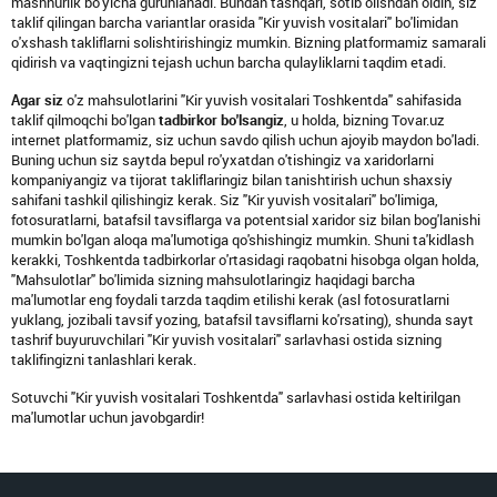
mashhurlik bo'yicha guruhlanadi. Bundan tashqari, sotib olishdan oldin, siz
taklif qilingan barcha variantlar orasida "Kir yuvish vositalari" bo'limidan
o'xshash takliflarni solishtirishingiz mumkin. Bizning platformamiz samarali
qidirish va vaqtingizni tejash uchun barcha qulayliklarni taqdim etadi.
Agar siz
o'z mahsulotlarini "Kir yuvish vositalari Toshkentda" sahifasida
taklif qilmoqchi bo'lgan
tadbirkor bo'lsangiz
, u holda, bizning Tovar.uz
internet platformamiz, siz uchun savdo qilish uchun ajoyib maydon bo'ladi.
Buning uchun siz saytda bepul ro'yxatdan o'tishingiz va xaridorlarni
kompaniyangiz va tijorat takliflaringiz bilan tanishtirish uchun shaxsiy
sahifani tashkil qilishingiz kerak. Siz "Kir yuvish vositalari" bo'limiga,
fotosuratlarni, batafsil tavsiflarga va potentsial xaridor siz bilan bog'lanishi
mumkin bo'lgan aloqa ma'lumotiga qo'shishingiz mumkin. Shuni ta'kidlash
kerakki, Toshkentda tadbirkorlar o'rtasidagi raqobatni hisobga olgan holda,
"Mahsulotlar" bo'limida sizning mahsulotlaringiz haqidagi barcha
ma'lumotlar eng foydali tarzda taqdim etilishi kerak (asl fotosuratlarni
yuklang, jozibali tavsif yozing, batafsil tavsiflarni ko'rsating), shunda sayt
tashrif buyuruvchilari "Kir yuvish vositalari" sarlavhasi ostida sizning
taklifingizni tanlashlari kerak.
Sotuvchi "Kir yuvish vositalari Toshkentda" sarlavhasi ostida keltirilgan
ma'lumotlar uchun javobgardir!