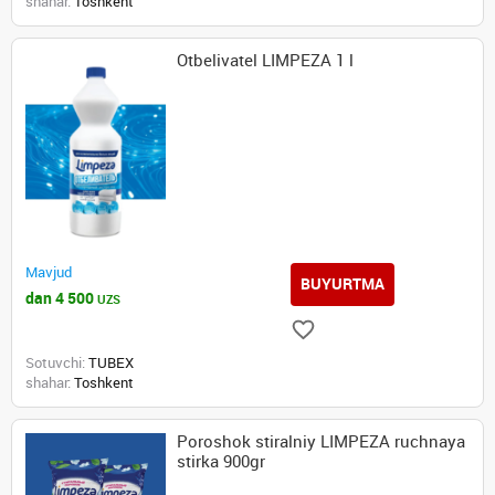
shahar:
Toshkent
Otbelivatel LIMPEZA 1 l
Mavjud
BUYURTMA
dan 4 500
UZS
Sotuvchi:
TUBEX
shahar:
Toshkent
Poroshok stiralniy LIMPEZA ruchnaya
stirka 900gr