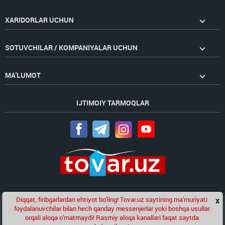
XARIDORLAR UCHUN
SOTUVCHILAR / KOMPANIYALAR UCHUN
MA'LUMOT
IJTIMOIY TARMOQLAR
Diqqat, firibgarlardan ehtiyot bo'ling! Tovar.uz saytining ma'muriyati
x
Chat
foydalanuvchilar bilan hech qanday messenjerlar yoki boshqa usullar
Golden Pages
kompaniyasining loyihasi
orqali aloqa o'rnatmaydi! Rasmiy aloqa kanallari faqat saytda