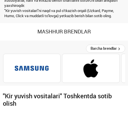
xususiyatlar, narx va etkazib berish shartlarini sotuvchi bilan aniqlash
yaxshiroqdir.
"Kir yuvish vositalari"ni naqd va pul o'tkazish orqali (Uzkard, Payme,
Humo, Click va muddatli to'lovga) yetkazib berish bilan sotib oling.
MASHHUR BRENDLAR
Barcha brendlar
"Kir yuvish vositalari" Toshkentda sotib
olish