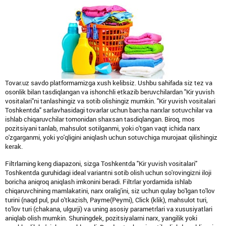
Tovar.uz savdo platformamizga xush kelibsiz. Ushbu sahifada siz tez va
osonlik bilan tasdiqlangan va ishonchli etkazib beruvchilardan "Kir yuvish
vositalari"ni tanlashingiz va sotib olishingiz mumkin. "Kir yuvish vositalari
Toshkentda" sarlavhasidagi tovarlar uchun barcha narxlar sotuvchilar va
ishlab chiqaruvchilar tomonidan shaxsan tasdiqlangan. Biroq, mos
pozitsiyani tanlab, mahsulot sotilganmi, yoki o'tgan vaqt ichida narx
o'zgarganmi, yoki yo'qligini aniqlash uchun sotuvchiga murojaat qilishingiz
kerak.
Filtrlarning keng diapazoni, sizga Toshkentda "Kir yuvish vositalari"
Toshkentda guruhidagi ideal variantni sotib olish uchun so'rovingizni iloji
boricha aniqroq aniqlash imkonini beradi. Filtrlar yordamida ishlab
chiqaruvchining mamlakatini, narx oralig'ini, siz uchun qulay bo'lgan to'lov
turini (naqd pul, pul o'tkazish, Payme(Peymi), Click (klik), mahsulot turi,
to'lov turi (chakana, ulgurji) va uning asosiy parametrlari va xususiyatlari
aniqlab olish mumkin. Shuningdek, pozitsiyalarni narx, yangilik yoki