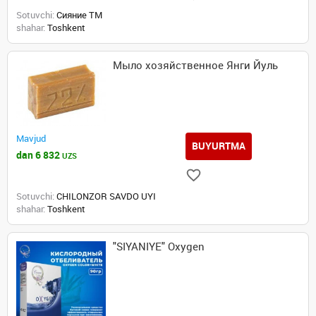
Sotuvchi:
Сияние ТМ
shahar:
Toshkent
Мыло хозяйственное Янги Йуль
Mavjud
BUYURTMA
dan 6 832
UZS
Sotuvchi:
CHILONZOR SAVDO UYI
shahar:
Toshkent
"SIYANIYE" Oxygen