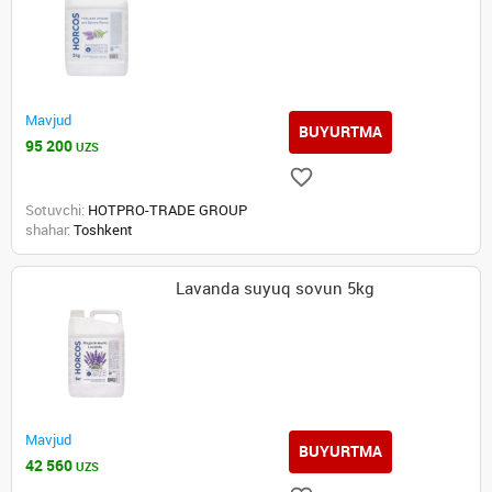
Mavjud
BUYURTMA
95 200
UZS
Sotuvchi:
HOTPRO-TRADE GROUP
shahar:
Toshkent
Lavanda suyuq sovun 5kg
Mavjud
BUYURTMA
42 560
UZS