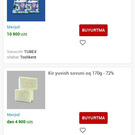
Mavjud
BUYURTMA
10 900
UZS
Sotuvchi:
TUBEX
shahar:
Toshkent
Kir yuvish sovuni oq 170g - 72%
Mavjud
BUYURTMA
dan 4 900
UZS