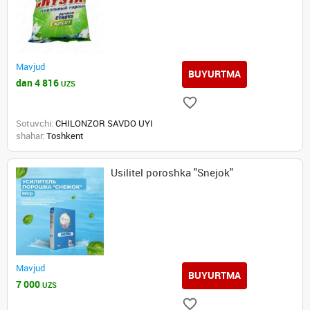
Mavjud
BUYURTMA
dan 4 816
UZS
Sotuvchi:
CHILONZOR SAVDO UYI
shahar:
Toshkent
Usilitel poroshka "Snejok"
Mavjud
BUYURTMA
7 000
UZS