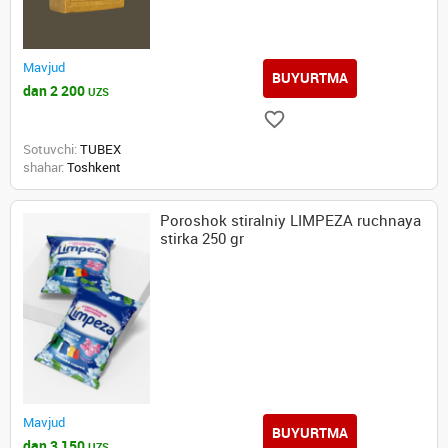
Mavjud
BUYURTMA
dan 2 200
UZS
Sotuvchi:
TUBEX
shahar:
Toshkent
Poroshok stiralniy LIMPEZA ruchnaya
stirka 250 gr
Mavjud
BUYURTMA
dan 3 150
UZS