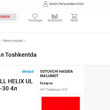
|
Kirish
Ro'yxatdan o'tish
DIRUV
Tanlangan
Solishtirish
Savat
Motor moylari
л Toshkentda
SOTUVCHI HAQIDA
Mavjud
MA'LUMOT
LL HELIX UL
Exzap uz
TRA PROFESSIONAL AG 5W-30 4л
HK "Tadjibayev D.R."