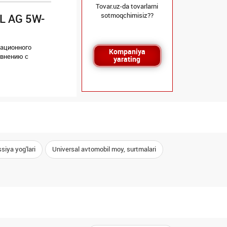
Tovar.uz-da tovarlarni
sotmoqchimisiz??
L AG 5W-
вационного
Kompaniya
авнению с
yarating
siya yog'lari
Universal avtomobil moy, surtmalari