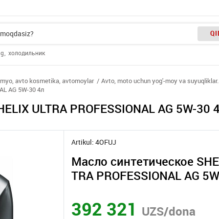
QI
ng
холодильник
imyo, avto kosmetika, avtomoylar
Avto, moto uchun yog'-moy va suyuqliklar.
L AG 5W-30 4л
HELIX ULTRA PROFESSIONAL AG 5W-30 4
Artikul: 4OFUJ
Масло синтетическое SHE
392 321
UZS/dona