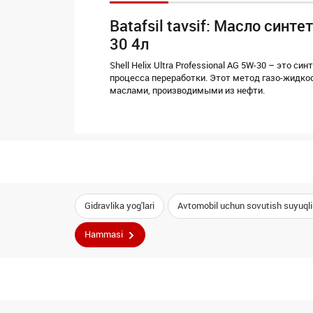
Batafsil tavsif: Масло син
30 4л
Shell Helix Ultra Professional AG 5W-30 – это 
процесса переработки. Этот метод газо-жидко
маслами, производимыми из нефти.
Gidravlika yog'lari
Avtomobil uchun sovutish suyuqlik
Hammasi