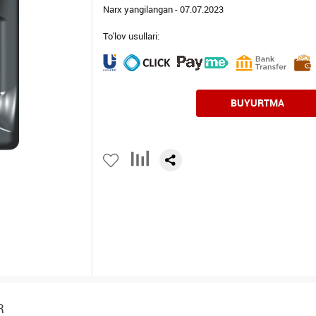
Narx yangilangan - 07.07.2023
To'lov usullari:
BUYURTMA
R