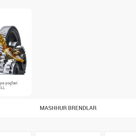
a yog'lari
LL
MASHHUR BRENDLAR