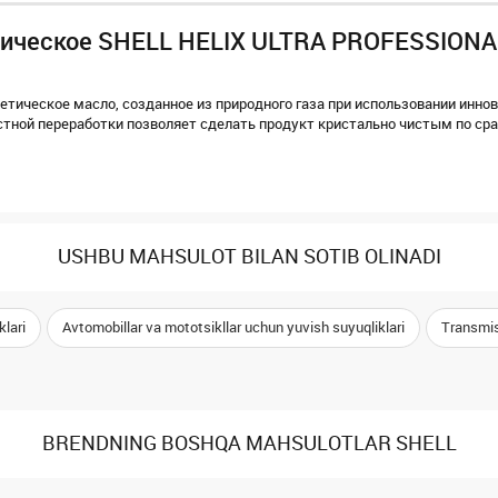
тетическое SHELL HELIX ULTRA PROFESSIONA
синтетическое масло, созданное из природного газа при использовании инно
стной переработки позволяет сделать продукт кристально чистым по ср
USHBU MAHSULOT BILAN SOTIB OLINADI
lari
Avtomobillar va mototsikllar uchun yuvish suyuqliklari
Transmis
BRENDNING BOSHQA MAHSULOTLAR SHELL