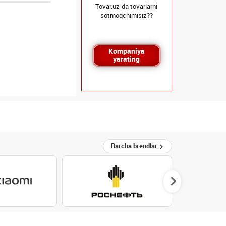
Tovar.uz-da tovarlarni
sotmoqchimisiz??
Kompaniya
yarating
Barcha brendlar