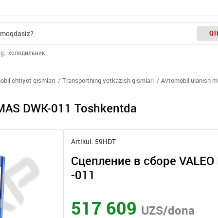
QI
ng
холодильник
bil ehtiyot qismlari
Transportning yetkazish qismlari
Avtomobil ulanish m
MAS DWK-011 Toshkentda
Artikul: 59HDT
Сцепление в сборе VALE
-011
517 609
UZS/dona