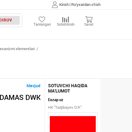
|
Kirish
Ro'yxatdan o'tish
DIRUV
Tanlangan
Solishtirish
Savat
exanizmi elementlari
SOTUVCHI HAQIDA
Mavjud
MA'LUMOT
O DAMAS DWK
Exzap uz
HK "Tadjibayev D.R."