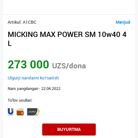
Artikul: A1CBC
Mavjud
MICKING MAX POWER SM 10w40 4
L
273 000
UZS/dona
Ulgurji narxlarni ko'rsatish
Narx yangilangan - 22.06.2022
To'lov usullari:
BUYURTMA