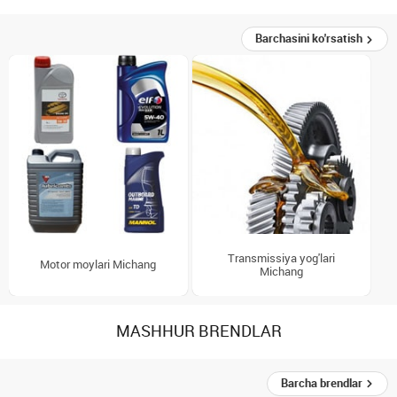
Barchasini ko'rsatish
Transmissiya yog'lari
Motor moylari Michang
Michang
MASHHUR BRENDLAR
Barcha brendlar