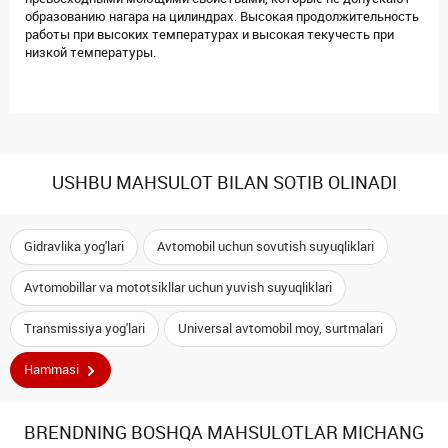
образованию нагара на цилиндрах. Высокая продолжительность
работы при высоких температурах и высокая текучесть при
низкой температуры.
USHBU MAHSULOT BILAN SOTIB OLINADI
Gidravlika yog'lari
Avtomobil uchun sovutish suyuqliklari
Avtomobillar va mototsikllar uchun yuvish suyuqliklari
Transmissiya yog'lari
Universal avtomobil moy, surtmalari
Hammasi
BRENDNING BOSHQA MAHSULOTLAR MICHANG