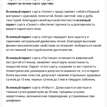
-
паркет из ясеня сорта «рустик»
.
Ясеневый паркет
сорта «Селект» представляет собой отборный
материал с красивой, полосатой, более светлой, чем у дуба,
текстурой. Благодаря своей высокой плотности
ясеневый
паркет
сорта «Селект» обеспечит прочность и долговечность
вашего паркетного пола.
Ясеневый паркет
сорта «Натур» передает всю красоту и
гармонию натуральной древесины ясеня. Благодаря высоким
физико-механическим свойствам он позволит любоваться своей
естественной текстурой многие десятилетия.
Ясеневый паркет
сорта «Рустикал» отличается живописной
пестротой оттенков, оживляет некоторую монотонность
покрытия пола. Паркет этого сорта, сохраняя ту же строгость
геометрических размеров и допуски по влажности, что и паркет
более высоких классов, допускает наличие отдельных здоровых
сучков до 10 мм, черных сучков до 3 мм и твердую заболонь.
Ясеневый паркет
сорта «Робуст». Допускаются светлые и
темные сучки диаметром до 50 мм, трещины усушки,
червоточины, механические повреждения, устраняемые при
шлифовке.