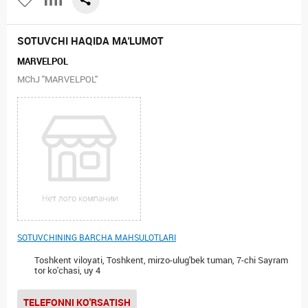
SOTUVCHI HAQIDA MA'LUMOT
MARVELPOL
MChJ "MARVELPOL"
SOTUVCHINING BARCHA MAHSULOTLARI
Toshkent viloyati, Toshkent, mirzo-ulug'bek tuman, 7-chi Sayram
tor ko'chasi, uy 4
TELEFONNI KO'RSATISH