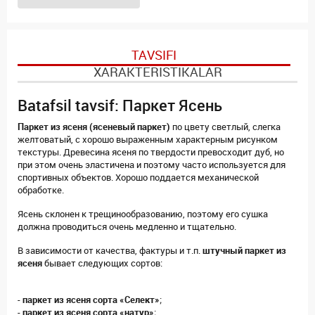
TAVSIFI
XARAKTERISTIKALAR
Batafsil tavsif: Паркет Ясень
Паркет из ясеня (ясеневый паркет)
по цвету светлый, слегка
желтоватый, с хорошо выраженным характерным рисунком
текстуры. Древесина ясеня по твердости превосходит дуб, но
при этом очень эластичена и поэтому часто используется для
спортивных объектов. Хорошо поддается механической
обработке.
Ясень склонен к трещинообразованию, поэтому его сушка
должна проводиться очень медленно и тщательно.
В зависимости от качества, фактуры и т.п.
штучный паркет из
ясеня
бывает следующих сортов:
-
паркет из ясеня сорта «Селект»
;
-
паркет из ясеня сорта «натур»
;