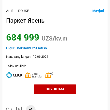
Artikul: DOJKE
Mavjud
Паркет Ясень
684 999
UZS/kv.m
Ulgurji narxlarni ko'rsatish
Narx yangilangan - 12.06.2024
To'lov usullari:
BUYURTMA