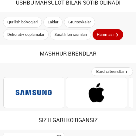
USHBU MAHSULOT BILAN SOTIB OLINADI
Qurilish bo'yoqlari
Laklar
Gruntovkalar
Dekorativ qoplamalar
Suratli fon rasmlari
Hammasi
MASHHUR BRENDLAR
Barcha brendlar
SIZ ILGARI KO‘RGANSIZ