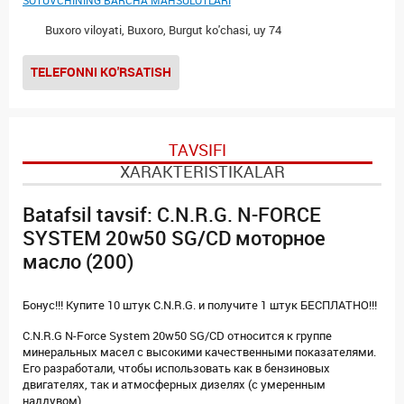
SOTUVCHINING BARCHA MAHSULOTLARI
Buxoro viloyati, Buxoro, Burgut ko'chasi, uy 74
TELEFONNI KO'RSATISH
TAVSIFI
XARAKTERISTIKALAR
Batafsil tavsif: C.N.R.G. N-FORCE
SYSTEM 20w50 SG/CD моторное
масло (200)
Бонус!!! Купите 10 штук C.N.R.G. и получите 1 штук БЕСПЛАТНО!!!
C.N.R.G N-Force System 20w50 SG/CD относится к группе
минеральных масел с высокими качественными показателями.
Его разработали, чтобы использовать как в бензиновых
двигателях, так и атмосферных дизелях (с умеренным
наддувом).