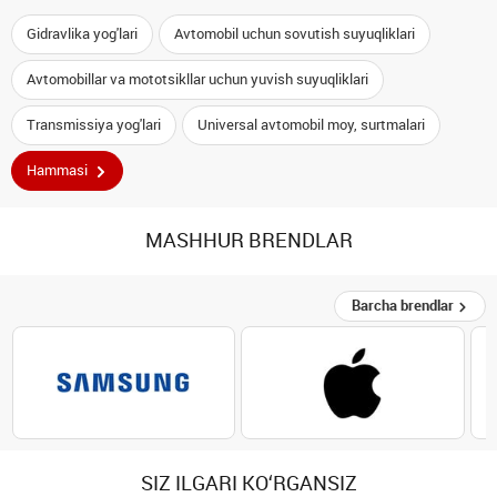
Gidravlika yog'lari
Avtomobil uchun sovutish suyuqliklari
Avtomobillar va mototsikllar uchun yuvish suyuqliklari
Transmissiya yog'lari
Universal avtomobil moy, surtmalari
Hammasi
MASHHUR BRENDLAR
Barcha brendlar
SIZ ILGARI KO‘RGANSIZ