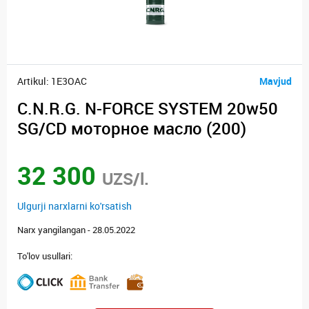
Artikul: 1E3OAC
Mavjud
C.N.R.G. N-FORCE SYSTEM 20w50
SG/CD моторное масло (200)
32 300
UZS/l.
Ulgurji narxlarni ko'rsatish
Narx yangilangan - 28.05.2022
To'lov usullari: