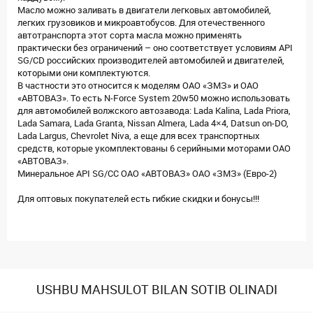
Масло можно заливать в двигатели легковых автомобилей,
легких грузовиков и микроавтобусов. Для отечественного
автотранспорта этот сорта масла можно применять
практически без ограничений – оно соответствует условиям API
SG/CD российских производителей автомобилей и двигателей,
которыми они комплектуются.
В частности это относится к моделям ОАО «ЗМЗ» и ОАО
«АВТОВАЗ». То есть N-Force System 20w50 можно использовать
для автомобилей волжского автозавода: Lada Kalina, Lada Priora,
Lada Samara, Lada Granta, Nissan Almera, Lada 4×4, Datsun on-DO,
Lada Largus, Chevrolet Niva, а еще для всех транспортных
средств, которые укомплектованы 6 серийными моторами ОАО
«АВТОВАЗ».
Минеральное API SG/CC ОАО «АВТОВАЗ» ОАО «ЗМЗ» (Евро-2)
Для оптовых покупателей есть гибкие скидки и бонусы!!!
USHBU MAHSULOT BILAN SOTIB OLINADI