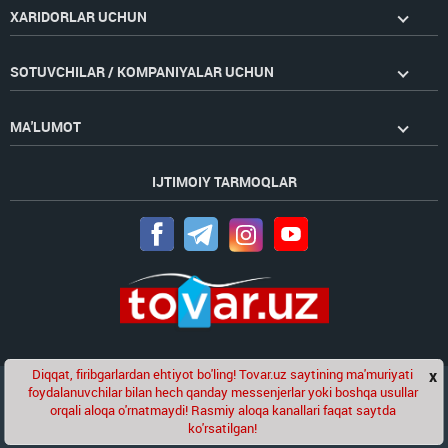
XARIDORLAR UCHUN
SOTUVCHILAR / KOMPANIYALAR UCHUN
MA'LUMOT
IJTIMOIY TARMOQLAR
Diqqat, firibgarlardan ehtiyot bo'ling! Tovar.uz saytining ma'muriyati
x
Chat
foydalanuvchilar bilan hech qanday messenjerlar yoki boshqa usullar
Golden Pages
kompaniyasining loyihasi
orqali aloqa o'rnatmaydi! Rasmiy aloqa kanallari faqat saytda
ko'rsatilgan!
© 2020-2026 tovar.uz | Barcha huquqlar himoyalangan