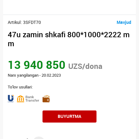
Artikul: 3SFDT70
Mavjud
47u zamin shkafi 800*1000*2222 m
m
13 940 850
UZS/dona
Narx yangilangan - 20.02.2023
To'lov usullari:
BUYURTMA