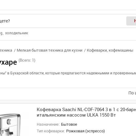
ng
холодильник
ехника
Мелкая бытовая техника для кухни
Кофеварки, кофемашины
ухаре
(Всего: 1)
ины" в Бухарской области, которые предлагаются надежнымии и проверенны
По 
Кофеварка Saachi NL-COF-7064 3 в 1 с 20-ба
итальянским насосом ULKA 1550 Вт
Назначение:
Бытовое
Тип кофеварки:
Рожковая (эспрессо)