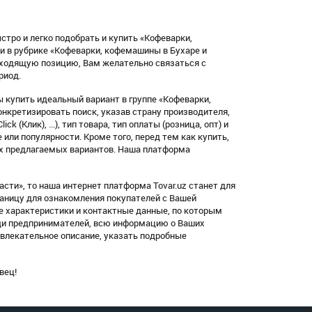
стро и легко подобрать и купить «Кофеварки,
 в рубрике «Кофеварки, кофемашины в Бухаре и
дходящую позицию, Вам желательно связаться с
риод.
 купить идеальный вариант в группе «Кофеварки,
нкретизировать поиск, указав страну производителя,
 (Клик), ...), тип товара, тип оплаты (розница, опт) и
или популярности. Кроме того, перед тем как купить,
х предлагаемых вариантов. Наша платформа
сти», то наша интернет платформа Tovar.uz станет для
раницу для ознакомления покупателей с Вашей
 характеристики и контактные данные, по которым
еди предпринимателей, всю информацию о Ваших
ивлекательное описание, указать подробные
вец!