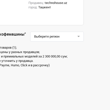
Продавец:
technohouse.uz
город:
Ташкент
, кофемашины"
Выберите регион
оваров (1);
 цены у разных продавцов;
 и премиальных моделей за 2 300 000,00 сум;
 уточнить у продавца.
ayme, Humo, Click и в рассрочку)