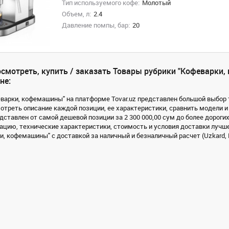
Тип используемого кофе:
Молотый
Объем, л:
2.4
Давление помпы, бар:
20
смотреть, купить / заказать Товары рубрики "Кофеварки
не:
еварки, кофемашины" на платформе Tovar.uz представлен большой выбор т
треть описание каждой позиции, ее характеристики, сравнить модели и
дставлен от самой дешевой позиции за 2 300 000,00 сум до более дорогих
цию, технические характеристики, стоимость и условия доставки лучше
и, кофемашины" с доставкой за наличный и безналичный расчет (Uzkard, P