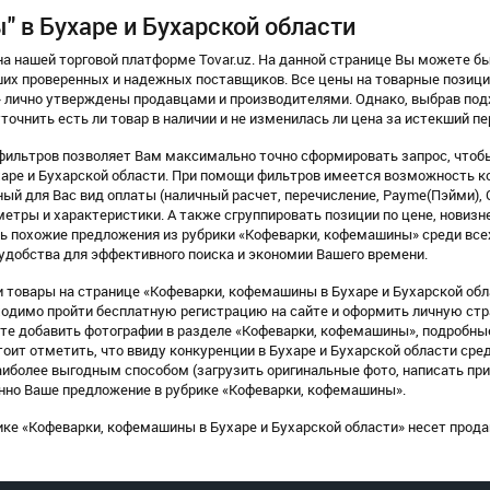
 в Бухаре и Бухарской области
а нашей торговой платформе Tovar.uz. На данной странице Вы можете бы
их проверенных и надежных поставщиков. Все цены на товарные позиции
» лично утверждены продавцами и производителями. Однако, выбрав по
точнить есть ли товар в наличии и не изменилась ли цена за истекший пе
ильтров позволяет Вам максимально точно сформировать запрос, чтобы
ре и Бухарской области. При помощи фильтров имеется возможность ко
ый для Вас вид оплаты (наличный расчет, перечисление, Payme(Пэйми), Click
етры и характеристики. А также сгруппировать позиции по цене, новизне 
ь похожие предложения из рубрики «Кофеварки, кофемашины» среди все
удобства для эффективного поиска и экономии Вашего времени.
 товары на странице «Кофеварки, кофемашины в Бухаре и Бухарской обла
бходимо пройти бесплатную регистрацию на сайте и оформить личную ст
е добавить фотографии в разделе «Кофеварки, кофемашины», подробные
оит отметить, что ввиду конкуренции в Бухаре и Бухарской области ср
аиболее выгодным способом (загрузить оригинальные фото, написать пр
енно Ваше предложение в рубрике «Кофеварки, кофемашины».
ке «Кофеварки, кофемашины в Бухаре и Бухарской области» несет прода