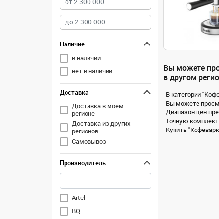
Наличие
в наличии
Вы можете про
нет в наличии
в другом регио
Доставка
В категории "Коф
Вы можете просмо
Доставка в моем
Диапазон цен пре
регионе
Точную комплекта
Доставка из других
Купить "Кофеварк
регионов
Самовывоз
Производитель
Artel
BQ