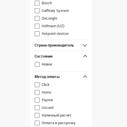
Bosch
Caffitaly System
DeLonghi
Hofmann (UZ)
Hotpoint-Ariston
Maxwell
Страна-производитель
Philips
Состояние
Polaris
Saachi
Новое
Scarlett
Метод оплаты
Shivaki (UZ)
Click
Smeg
Humo
Vitek
Payme
Uzcard
Наличный расчёт
Оплата в рассрочку