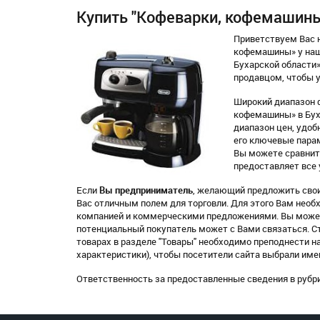
Купить "Кофеварки, кофемашины"
Приветствуем Вас н
кофемашины» у наш
Бухарской области
продавцом, чтобы у
Широкий диапазон ф
кофемашины» в Буха
диапазон цен, удобн
его ключевые парам
Вы можете сравнит
предоставляет все 
Если
Вы предприниматель
, желающий предложить свои
Вас отличным полем для торговли. Для этого Вам нео
компанией и коммерческими предложениями. Вы может
потенциальный покупатель может с Вами связаться. Ст
товарах в разделе "Товары" необходимо преподнести н
характеристики), чтобы посетители сайта выбрали им
Ответственность за предоставленные сведения в рубри