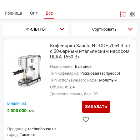
Розница
Опт
Все
ФИЛЬТРЫ
Сортировать
Кофеварка Saachi NL-COF-7064 3 в 1
с 20-барным итальянским насосом
ULKA 1550 Вт
Назначение:
Бытовое
Тип кофеварки:
Рожковая (эспрессо)
Тип используемого кофе:
Молотый
Объем, л:
2.4
Давление помпы, бар:
20
В наличии
ЗАКАЗАТЬ
2 300 000
UZS
Продавец:
technohouse.uz
город:
Ташкент