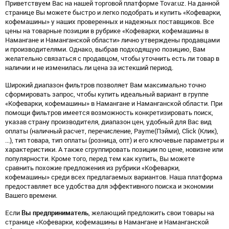
Приветствуем Вас на нашей торговой платформе Tovar.uz. На данной
странице Вы можете быстро и легко подобрать и купить «Кофеварки,
кофемашины» у наших проверенных и надежных поставщиков. Все
цены на товарные позиции в рубрике «Кофеварки, кофемашины в
Намангане и Наманганской области» лично утверждены продавцами
и производителями. Однако, выбрав подходящую позицию, Вам
желательно связаться с продавцом, чтобы уточнить есть ли товар в
наличии и не изменилась ли цена за истекший период.
Широкий диапазон фильтров позволяет Вам максимально точно
сформировать запрос, чтобы купить идеальный вариант в группе
«Кофеварки, кофемашины» в Намангане и Наманганской области. При
помощи фильтров имеется возможность конкретизировать поиск,
указав страну производителя, диапазон цен, удобный для Вас вид
оплаты (наличный расчет, перечисление, Payme(Пэйми), Click (Клик),
...), тип товара, тип оплаты (розница, опт) и его ключевые параметры и
характеристики. А также сгруппировать позиции по цене, новизне или
популярности. Кроме того, перед тем как купить, Вы можете
сравнить похожие предложения из рубрики «Кофеварки,
кофемашины» среди всех предлагаемых вариантов. Наша платформа
предоставляет все удобства для эффективного поиска и экономии
Вашего времени.
Если
Вы предприниматель
, желающий предложить свои товары на
странице «Кофеварки, кофемашины в Намангане и Наманганской