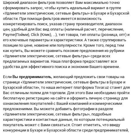
Широкий диапазон фильтров позволяет Вам максимально точно
сформировать запрос, чтобы купить идеальный вариант в группе
«Удлинители электрические, сетевые фильтры» в Бухаре и Бухарской
области. При помощи фильтров имеется возможность
конкретизировать поиск, указав страну производителя, диапазон
цен, удобный для Вас вид оплаты (наличный расчет, перечисление,
Payme(Пэйми), Click (Клик), ...), тип товара, тип оплаты (розница, опт) и
его ключевые параметры и характеристики. А также сгруппировать
позиции по цене, новизне или популярности. Кроме того, перед тем
как купить, Вы можете сравнить похожие предложения из рубрики
«Удлинители электрические, сетевые фильтры» среди всех
предлагаемых вариантов. Наша платформа предоставляет все
удобства для эффективного поиска и экономии Вашего времени.
Если
Вы предприниматель
, желающий предложить свои товары на
странице «Удлинители электрические, сетевые фильтры в Бухаре и
Бухарской области», то наша интернет платформа Tovar.uz станет для
Вас отличным полем для торговли. Для этого Вам необходимо пройти
бесплатную регистрацию на сайте и оформить личную страницу для
ознакомления покупателей с Вашей компанией и коммерческими
предложениями. Вы можете добавить фотографии в разделе
«Удлинители электрические, сетевые фильтры», подробные
характеристики и контактные данные, по которым потенциальный
покупатель может с Вами связаться. Стоит отметить, что ввиду
конкуренции в Бухаре и Бухарской области среди предпринимателей,