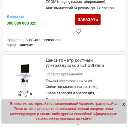
ZOOM Imaging (масштабирование),
Анатомический М-режим до 3-х срезов
В наличии
ЗАКАЗАТЬ
300 000 000
UZS
Продавец:
Sun Gate International
город:
Ташкент
Денситометр костный
ультразвуковой EchoStation
Области применения:
Педиатрия и неонаталогия,
Скелетно-мышечная система,
Травматология и ортопедия,
Эндокринология
Внимание, остерегайтесь мошенников! Администрация сайта
x
Чат
Под заказ
Tovar.uz не связывается с пользователями посредством
ЗАКАЗАТЬ
мессенджеров и каким-либо другим способом! Официальные
от 1
UZS
каналы связи указаны на сайте!