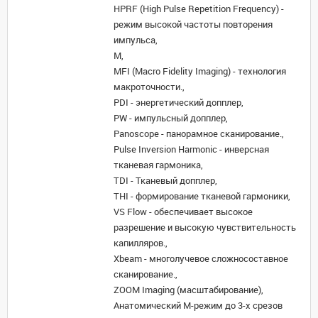
HPRF (High Pulse Repetition Frequency) -
режим высокой частоты повторения
импульса,
M,
MFI (Macro Fidelity Imaging) - технология
макроточности.,
PDI - энергетический допплер,
PW - импульсный допплер,
Panoscope - панорамное сканирование.,
Pulse Inversion Harmonic - инверсная
тканевая гармоника,
TDI - Тканевый допплер,
THI - формирование тканевой гармоники,
VS Flow - обеспечивает высокое
разрешение и высокую чувствительность
капилляров.,
Xbeam - многолучевое сложносоставное
сканирование.,
ZOOM Imaging (масштабирование),
Анатомический М-режим до 3-х срезов