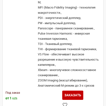
M,
MFI (Macro Fidelity Imaging) - технология
макроточности.,
PDI - энергетический допплер,
PW - импульсный допплер,
Panoscope - панорамное сканирование.,
Pulse Inversion Harmonic - инверсная
тканевая гармоника,
TDI - Тканевый допплер,
THI - формирование тканевой гармоники,
VS Flow - обеспечивает высокое
разрешение и высокую чувствительность
капилляров.,
Xbeam - многолучевое сложносоставное
сканирование.,
ZOOM Imaging (масштабирование),
Анатомический М-режим до 3-х срезов
Под заказ
ЗАКАЗАТЬ
от 1
UZS