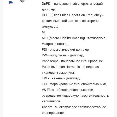
DirPDI - направленный энергетический
допплер.,
HPRF (High Pulse Repetition Frequency) -
режим высокой частоты повторения
импульса,
M,
MFI (Macro Fidelity Imaging) - технология
макроточности.,
PDI - энергетический допплер,
PW - импульсный допплер,
Panoscope - панорамное сканирование.,
Pulse Inversion Harmonic - инверсная
тканевая гармоника,
TDI - Тканевый допплер,
THI - формирование тканевой гармоники,
VS Flow - обеспечивает высокое
разрешение и высокую чувствительность
капилляров.,
Xbeam - многолучевое сложносоставное
сканирование.,