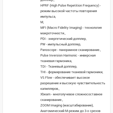
HPRF (High Pulse Repetition Frequency) -
режим высокой частоты повторения
импульса,
M,
MFI (Macro Fidelity Imaging) - технология
макроточности.,
PDI - энергетический допплер,
PW - импульсный допплер,
Panoscope - панорамное сканирование.,
Pulse Inversion Harmonic - инверсная
тканевая гармоника,
TDI - Тканевый допплер,
THI - формирование тканевой гармоники,
VS Flow - обеспечивает высокое
разрешение и высокую чувствительность
капилляров.,
Xbeam - многолучевое сложносоставное
сканирование.,
ZOOM Imaging (масштабирование),
Анатомический М-режим до 3-х срезов