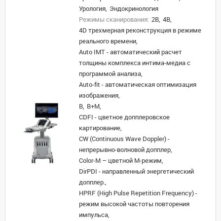
Урология,
Эндокринология
Режимы сканирования:
2B,
4B,
4D трехмерная реконструкция в режиме
реального времени,
Auto IMT - автоматический расчет
толщины комплекса интима-медиа с
программой анализа,
Auto-fit - автоматическая оптимизация
изображения,
B,
B+M,
CDFI - цветное допплеровское
картирование,
CW (Continuous Wave Doppler) -
непрерывно-волновой допплер,
Color-M – цветной М-режим,
DirPDI - направленный энергетический
допплер.,
HPRF (High Pulse Repetition Frequency) -
режим высокой частоты повторения
импульса,