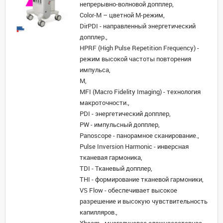
непрерывно-волновой допплер,
Color-M – цветной М-режим,
DirPDI - направленный энергетический
допплер.,
HPRF (High Pulse Repetition Frequency) -
режим высокой частоты повторения
импульса,
M,
MFI (Macro Fidelity Imaging) - технология
макроточности.,
PDI - энергетический допплер,
PW - импульсный допплер,
Panoscope - панорамное сканирование.,
Pulse Inversion Harmonic - инверсная
тканевая гармоника,
TDI - Тканевый допплер,
THI - формирование тканевой гармоники,
VS Flow - обеспечивает высокое
разрешение и высокую чувствительность
капилляров.,