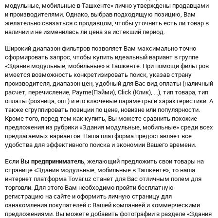
модульные, мобильные в Ташкенте» лично утверждены продавцами
и производителями. Однако, выбрав подходящую позицию, Вам
желательно связаться с продавцом, чтобы уточнить есть ли товар в
наличии и не изменилась ли цена за истекший период.
Широкий диапазон фильтров позволяет Вам максимально точно
сформировать запрос, чтобы купить идеальный вариант в группе
«Здания модульные, мобильные» в Ташкенте. При помощи фильтров
имеется возможность конкретизировать поиск, указав страну
производителя, диапазон цен, удобный для Вас вид оплаты (наличный
расчет, перечисление, Payme(Пэйми), Click (Клик), ...), тип товара, тип
оплаты (розница, опт) и его ключевые параметры и характеристики. А
также сгруппировать позиции по цене, новизне или популярности.
Кроме того, перед тем как купить, Вы можете сравнить похожие
предложения из рубрики «Здания модульные, мобильные» среди всех
предлагаемых вариантов. Наша платформа предоставляет все
удобства для эффективного поиска и экономии Вашего времени.
Если
Вы предприниматель
, желающий предложить свои товары на
странице «Здания модульные, мобильные в Ташкенте», то наша
интернет платформа Tovar.uz станет для Вас отличным полем для
торговли. Для этого Вам необходимо пройти бесплатную
регистрацию на сайте и оформить личную страницу для
ознакомления покупателей с Вашей компанией и коммерческими
предложениями. Вы можете добавить фотографии в разделе «Здания