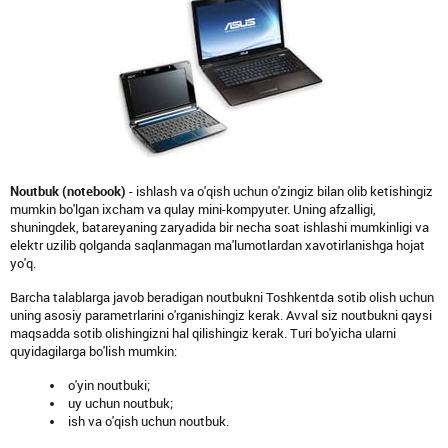
Noutbuk (notebook)
- ishlash va o'qish uchun o'zingiz bilan olib ketishingiz
mumkin bo'lgan ixcham va qulay mini-kompyuter. Uning afzalligi,
shuningdek, batareyaning zaryadida bir necha soat ishlashi mumkinligi va
elektr uzilib qolganda saqlanmagan ma'lumotlardan xavotirlanishga hojat
yo'q.
Barcha talablarga javob beradigan noutbukni Toshkentda sotib olish uchun
uning asosiy parametrlarini o'rganishingiz kerak. Avval siz noutbukni qaysi
maqsadda sotib olishingizni hal qilishingiz kerak. Turi bo'yicha ularni
quyidagilarga bo'lish mumkin:
o'yin noutbuki;
uy uchun noutbuk;
ish va o'qish uchun noutbuk.