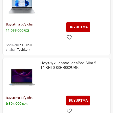
Buyurtma bo'yicha
BUYURTMA
11 088 000
UZS
Sotuvchi:
SHOP-IT
shahar:
Toshkent
Ноутбук Lenovo IdeaPad Slim 5
14IRH10 83HR002URK
Buyurtma bo'yicha
BUYURTMA
9 504 000
UZS