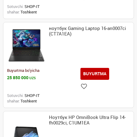
Sotuvchi:
SHOP-IT
shahar:
Toshkent
ноутбук Gaming Laptop 16-an0007ci
(CT7A1EA)
Buyurtma bo'yicha
BUYURTMA
25 850 000
UZS
Sotuvchi:
SHOP-IT
shahar:
Toshkent
Ноутбук HP OmniBook Ultra Flip 14-
fh0029ci, C1UM1EA