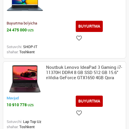
Buyurtma bo'yicha
BUYURTMA
24 475 000
UZS
Sotuvchi:
SHOP-IT
shahar:
Toshkent
Noutbuk Lenovo IdeaPad 3 Gaming i7-
11370H DDR4 8 GB SSD 512 GB 15.6”
nVidia GeForce GTX1650 4GB Qora
Mavjud
BUYURTMA
10 910 778
UZS
Sotuvchi:
Lap Top Uz
shahar:
Toshkent