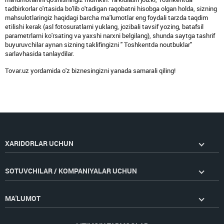
tadbirkorlar o'rtasida bo'lib o'tadigan raqobatni hisobga olgan holda, sizning
mahsulotlaringiz haqidagi barcha ma'lumotlar eng foydali tarzda taqdim
etilishi kerak (asl fotosuratlarni yuklang, jozibali tavsif yozing, batafsil
parametrlarni ko'rsating va yaxshi narxni belgilang), shunda saytga tashrif
buyuruvchilar aynan sizning taklifingizni " Toshkentda noutbuklar"
sarlavhasida tanlaydilar.
Tovar.uz yordamida o'z biznesingizni yanada samarali qiling!
XARIDORLAR UCHUN
SOTUVCHILAR / KOMPANIYALAR UCHUN
MA'LUMOT