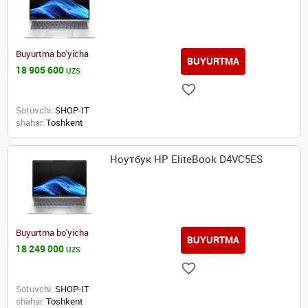
Buyurtma bo'yicha
BUYURTMA
18 905 600
UZS
Sotuvchi:
SHOP-IT
shahar:
Toshkent
Ноутбук HP EliteBook D4VC5ES
Buyurtma bo'yicha
BUYURTMA
18 249 000
UZS
Sotuvchi:
SHOP-IT
shahar:
Toshkent