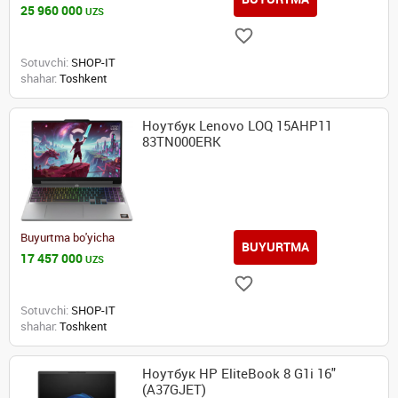
25 960 000
UZS
Sotuvchi:
SHOP-IT
shahar:
Toshkent
Ноутбук Lenovo LOQ 15AHP11
83TN000ERK
Buyurtma bo'yicha
BUYURTMA
17 457 000
UZS
Sotuvchi:
SHOP-IT
shahar:
Toshkent
Ноутбук HP EliteBook 8 G1i 16"
(A37GJET)