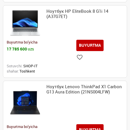
Ноутбук HP EliteBook 8 G1i 14
(A37G7ET)
Buyurtma bo'yicha
BUYURTMA
17 785 600
UZS
Sotuvchi:
SHOP-IT
shahar:
Toshkent
Ноутбук Lenovo ThinkPad X1 Carbon
G13 Aura Edition (21NS004LFW)
Buyurtma bo'yicha
BUYURTMA