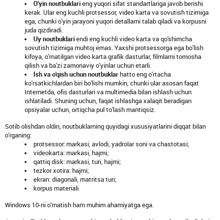
O'yin noutbuklari
eng yuqori sifat standartlariga javob berishi
kerak. Ular eng kuchli protsessor, video karta va sovutish tizimiga
ega, chunki o'yin jarayoni yuqori detallarni talab qiladi va korpusni
juda qizdiradi.
Uy noutbuklari
endi eng kuchli video karta va qo'shimcha
sovutish tizimiga muhtoj emas. Yaxshi protsessorga ega bo'lish
kifoya, o'rnatilgan video karta grafik dasturlar, filmlarni tomosha
qilish va ba'zi zamonaviy o'yinlar uchun etarli.
Ish va o'qish uchun noutbuklar
hatto eng o'rtacha
ko'rsatkichlardan biri bo'lishi mumkin, chunki ular asosan faqat
Internetda, ofis dasturlari va multimedia bilan ishlash uchun
ishlatiladi. Shuning uchun, faqat ishlashga xalaqit beradigan
opsiyalar uchun, ortiqcha pul to'lash mantiqsiz.
Sotib olishdan oldin, noutbuklarning quyidagi xususiyatlarini diqqat bilan
o'rganing:
protsessor: markasi, avlodi, yadrolar soni va chastotasi;
videokarta: markasi, hajmi;
qattiq disk: markasi, turi, hajmi;
tezkor xotira: hajmi;
ekran: diagonali, matritsa turi;
korpus materiali.
Windows 10-ni o'rnatish ham muhim ahamiyatga ega.