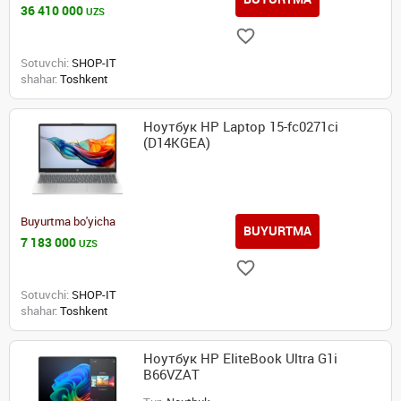
36 410 000
UZS
Sotuvchi:
SHOP-IT
shahar:
Toshkent
Ноутбук HP Laptop 15-fc0271ci
(D14KGEA)
Buyurtma bo'yicha
BUYURTMA
7 183 000
UZS
Sotuvchi:
SHOP-IT
shahar:
Toshkent
Ноутбук HP EliteBook Ultra G1i
B66VZAT