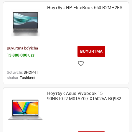
Ноутбук HP EliteBook 660 B2MH2ES
Buyurtma bo'yicha
BUYURTMA
13 888 000
UZS
Sotuvchi:
SHOP-IT
shahar:
Toshkent
Ноутбук Asus Vivobook 15
90NB10T2-M01AZ0 / X1502VA-BQ982