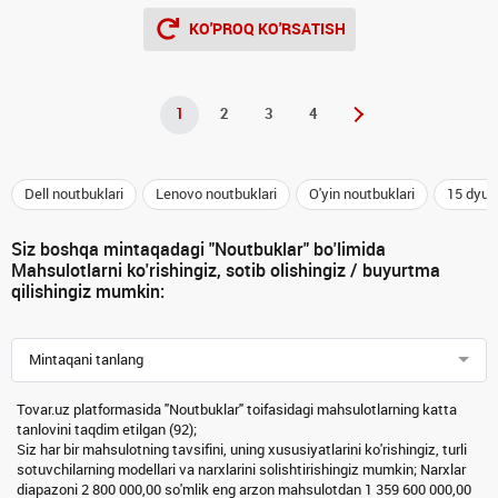
KO'PROQ KO'RSATISH
1
2
3
4
Dell noutbuklari
Lenovo noutbuklari
O'yin noutbuklari
15 dyuy
Siz boshqa mintaqadagi "Noutbuklar" bo'limida
Mahsulotlarni ko'rishingiz, sotib olishingiz / buyurtma
qilishingiz mumkin:
Mintaqani tanlang
Tovar.uz platformasida "Noutbuklar" toifasidagi mahsulotlarning katta
tanlovini taqdim etilgan (92);
Siz har bir mahsulotning tavsifini, uning xususiyatlarini ko'rishingiz, turli
sotuvchilarning modellari va narxlarini solishtirishingiz mumkin; Narxlar
diapazoni 2 800 000,00 so'mlik eng arzon mahsulotdan 1 359 600 000,00