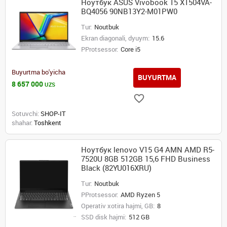
Ноутбук ASUS Vivobook 15 X1504VA-
BQ4056 90NB13Y2-M01PW0
Tur:
Noutbuk
Ekran diagonali, dyuym:
15.6
PProtsessor:
Core i5
Buyurtma bo'yicha
BUYURTMA
8 657 000
UZS
Sotuvchi:
SHOP-IT
shahar:
Toshkent
Ноутбук lenovo V15 G4 AMN AMD R5-
7520U 8GB 512GB 15,6 FHD Business
Black (82YU016XRU)
Tur:
Noutbuk
PProtsessor:
AMD Ryzen 5
Operativ xotira hajmi, GB:
8
SSD disk hajmi:
512 GB