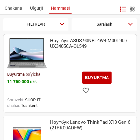
Chakana
Ulgurji
Hammasi
FILTRLAR
Saralash
Ноутбук ASUS 90NB14W4-M00T90 /
UX3405CA-QL549
Buyurtma bo'yicha
BUYURTMA
11 760 000
UZS
Sotuvchi:
SHOP-IT
shahar:
Toshkent
Ноутбук Lenovo ThinkPad X13 Gen 6
(21RK00ADFW)