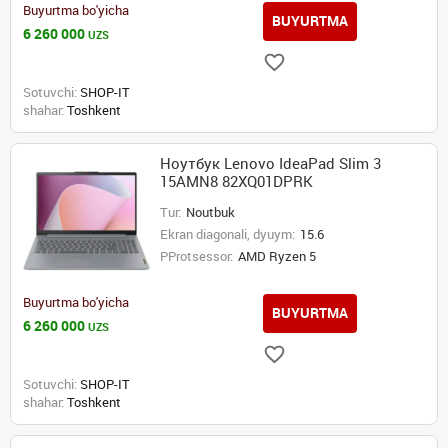
Buyurtma bo'yicha
BUYURTMA
6 260 000
UZS
Sotuvchi:
SHOP-IT
shahar:
Toshkent
Ноутбук Lenovo IdeaPad Slim 3
15AMN8 82XQ01DPRK
Tur:
Noutbuk
Ekran diagonali, dyuym:
15.6
PProtsessor:
AMD Ryzen 5
Buyurtma bo'yicha
BUYURTMA
6 260 000
UZS
Sotuvchi:
SHOP-IT
shahar:
Toshkent