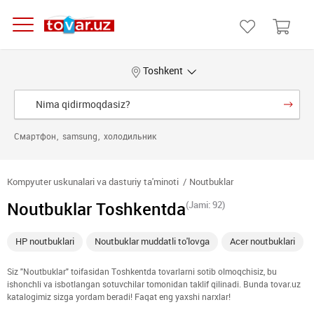
Toshkent
Смартфон
samsung
холодильник
Kompyuter uskunalari va dasturiy ta'minoti
Noutbuklar
Noutbuklar Toshkentda
(Jami: 92)
HP noutbuklari
Noutbuklar muddatli to'lovga
Acer noutbuklari
Siz "Noutbuklar" toifasidan Toshkentda tovarlarni sotib olmoqchisiz, bu
ishonchli va isbotlangan sotuvchilar tomonidan taklif qilinadi. Bunda tovar.uz
katalogimiz sizga yordam beradi! Faqat eng yaxshi narxlar!