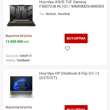
Ноутбук ASUS TUF Gaming
FX607VJB-RL103 / 90NR0MZ6-M005K0
Tur:
Netbuk,
Noutbuk
Buyurtma bo'yicha
BUYURTMA
12 650 000
UZS
Sotuvchi:
SHOP-IT
shahar:
Toshkent
Ноутбук HP EliteBook 8 Flip G1i 13
(A37G1ET)
Buyurtma bo'yicha
BUYURTMA