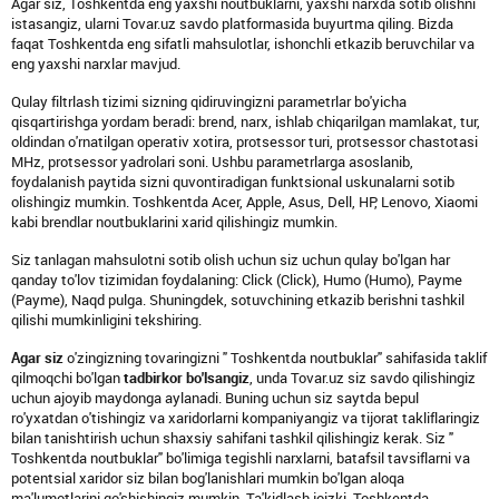
Agar siz, Toshkentda eng yaxshi noutbuklarni, yaxshi narxda sotib olishni
istasangiz, ularni Tovar.uz savdo platformasida buyurtma qiling. Bizda
faqat Toshkentda eng sifatli mahsulotlar, ishonchli etkazib beruvchilar va
eng yaxshi narxlar mavjud.
Qulay filtrlash tizimi sizning qidiruvingizni parametrlar bo'yicha
qisqartirishga yordam beradi: brend, narx, ishlab chiqarilgan mamlakat, tur,
oldindan o'rnatilgan operativ xotira, protsessor turi, protsessor chastotasi
MHz, protsessor yadrolari soni. Ushbu parametrlarga asoslanib,
foydalanish paytida sizni quvontiradigan funktsional uskunalarni sotib
olishingiz mumkin. Toshkentda Acer, Apple, Asus, Dell, HP, Lenovo, Xiaomi
kabi brendlar noutbuklarini xarid qilishingiz mumkin.
Siz tanlagan mahsulotni sotib olish uchun siz uchun qulay bo'lgan har
qanday to'lov tizimidan foydalaning: Click (Click), Humo (Humo), Payme
(Payme), Naqd pulga. Shuningdek, sotuvchining etkazib berishni tashkil
qilishi mumkinligini tekshiring.
Agar siz
o'zingizning tovaringizni " Toshkentda noutbuklar" sahifasida taklif
qilmoqchi bo'lgan
tadbirkor bo'lsangiz
, unda Tovar.uz siz savdo qilishingiz
uchun ajoyib maydonga aylanadi. Buning uchun siz saytda bepul
ro'yxatdan o'tishingiz va xaridorlarni kompaniyangiz va tijorat takliflaringiz
bilan tanishtirish uchun shaxsiy sahifani tashkil qilishingiz kerak. Siz "
Toshkentda noutbuklar" bo'limiga tegishli narxlarni, batafsil tavsiflarni va
potentsial xaridor siz bilan bog'lanishlari mumkin bo'lgan aloqa
ma'lumotlarini qo'shishingiz mumkin. Ta'kidlash joizki, Toshkentda