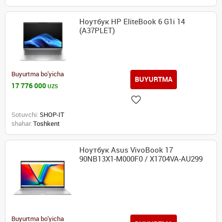
Ноутбук HP EliteBook 6 G1i 14
(A37PLET)
Buyurtma bo'yicha
BUYURTMA
17 776 000
UZS
Sotuvchi:
SHOP-IT
shahar:
Toshkent
Ноутбук Asus VivoBook 17
90NB13X1-M000F0 / X1704VA-AU299
Buyurtma bo'yicha