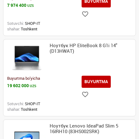
BUYURTMA
7 974 400
UZS
Sotuvchi:
SHOP-IT
shahar:
Toshkent
Ноутбук HP EliteBook 8 G1i 14"
(D13HWAT)
Buyurtma bo'yicha
BUYURTMA
19 602 000
UZS
Sotuvchi:
SHOP-IT
shahar:
Toshkent
Ноутбук Lenovo IdeaPad Slim 5
16IRH10 (83HS002SRK)