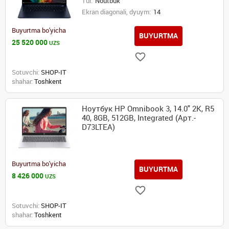
Tur:
Noutbuk
Ekran diagonali, dyuym:
14
Buyurtma bo'yicha
BUYURTMA
25 520 000
UZS
Sotuvchi:
SHOP-IT
shahar:
Toshkent
Ноутбук HP Omnibook 3, 14.0" 2K, R5
40, 8GB, 512GB, Integrated (Арт.-
D73LTEA)
Buyurtma bo'yicha
BUYURTMA
8 426 000
UZS
Sotuvchi:
SHOP-IT
shahar:
Toshkent