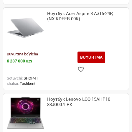
Ноутбук Acer Aspire 3 A315-24P,
(NX.KDEER.00K)
Buyurtma bo'yicha
BUYURTMA
6 237 000
UZS
Sotuvchi:
SHOP-IT
shahar:
Toshkent
Ноутбук Lenovo LOQ 15AHP10
83JG007LRK