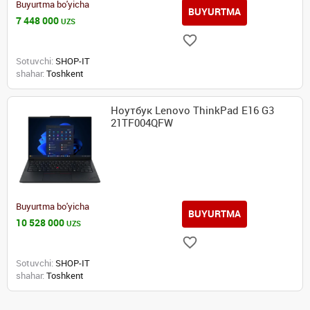
Buyurtma bo'yicha
BUYURTMA
7 448 000
UZS
Sotuvchi:
SHOP-IT
shahar:
Toshkent
Ноутбук Lenovo ThinkPad E16 G3
21TF004QFW
Buyurtma bo'yicha
BUYURTMA
10 528 000
UZS
Sotuvchi:
SHOP-IT
shahar:
Toshkent