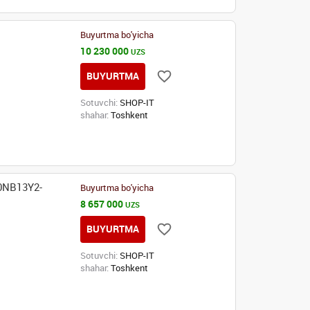
Buyurtma bo'yicha
10 230 000
UZS
BUYURTMA
Sotuvchi:
SHOP-IT
shahar:
Toshkent
0NB13Y2-
Buyurtma bo'yicha
8 657 000
UZS
BUYURTMA
Sotuvchi:
SHOP-IT
shahar:
Toshkent