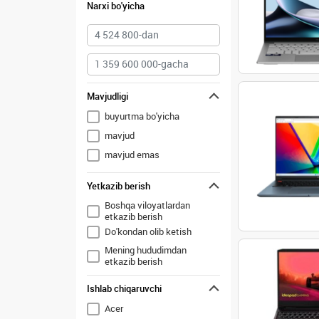
Narxi bo'yicha
Mavjudligi
buyurtma bo'yicha
mavjud
mavjud emas
Yetkazib berish
Boshqa viloyatlardan
etkazib berish
Do'kondan olib ketish
Mening hududimdan
etkazib berish
Ishlab chiqaruvchi
Acer