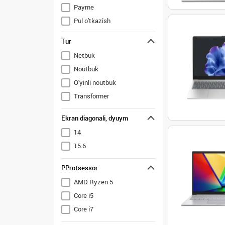
Payme
Pul o'tkazish
Uzcard
Tur
Netbuk
Noutbuk
O'yinli noutbuk
Transformer
Ekran diagonali, dyuym
14
15.6
PProtsessor
AMD Ryzen 5
Core i5
Core i7