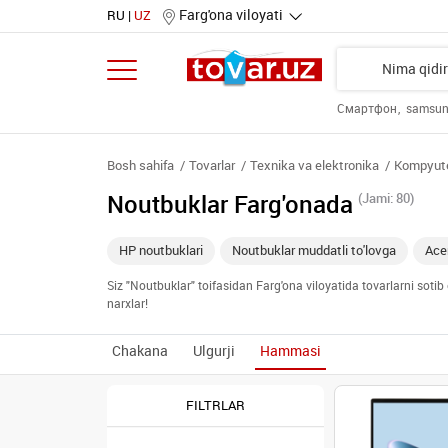
Farg'ona viloyati
RU
UZ
Смартфон
samsu
Bosh sahifa
Tovarlar
Texnika va elektronika
Kompyuter
Noutbuklar Farg'onada
(Jami: 80)
HP noutbuklari
Noutbuklar muddatli to'lovga
Ace
Siz "Noutbuklar" toifasidan Farg'ona viloyatida tovarlarni soti
narxlar!
Chakana
Ulgurji
Hammasi
FILTRLAR