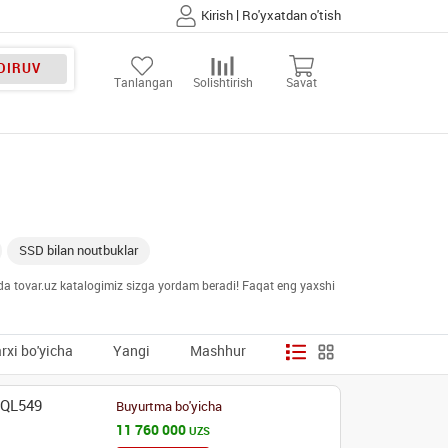
|
Kirish
Ro'yxatdan o'tish
DIRUV
Tanlangan
Solishtirish
Savat
SSD bilan noutbuklar
unda tovar.uz katalogimiz sizga yordam beradi! Faqat eng yaxshi
rxi bo'yicha
Yangi
Mashhur
-QL549
Buyurtma bo'yicha
11 760 000
UZS