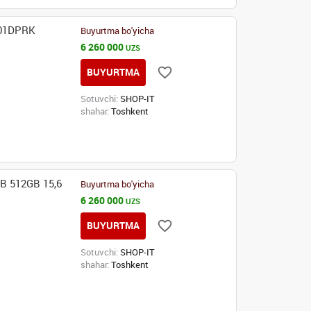
Q01DPRK
Buyurtma bo'yicha
6 260 000
UZS
BUYURTMA
Sotuvchi:
SHOP-IT
shahar:
Toshkent
B 512GB 15,6
Buyurtma bo'yicha
6 260 000
UZS
BUYURTMA
Sotuvchi:
SHOP-IT
shahar:
Toshkent