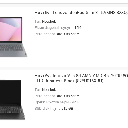
Ноутбук Lenovo IdeaPad Slim 3 15AMN8 82X
Tur:
Noutbuk
Ekran diagonali, dyuym:
15.6
PProtsessor:
AMD Ryzen 5
Ноутбук lenovo V15 G4 AMN AMD R5-7520U 8G
FHD Business Black (82YU016XRU)
Tur:
Noutbuk
PProtsessor:
AMD Ryzen 5
Operativ xotira hajmi, GB:
8
SSD disk hajmi:
512 GB