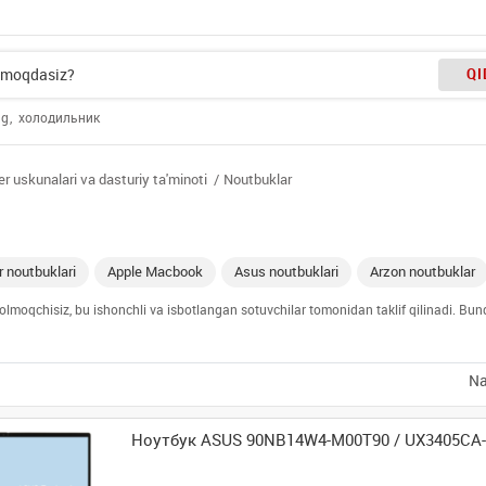
QI
ng
холодильник
 uskunalari va dasturiy ta'minoti
Noutbuklar
r noutbuklari
Apple Macbook
Asus noutbuklari
Arzon noutbuklar
b olmoqchisiz, bu ishonchli va isbotlangan sotuvchilar tomonidan taklif qilinadi. B
Na
Ноутбук ASUS 90NB14W4-M00T90 / UX3405CA