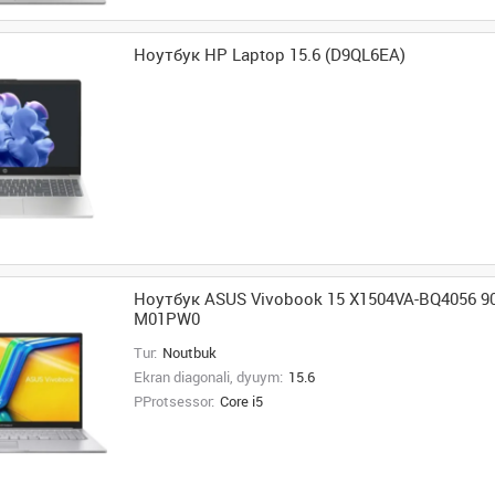
Ноутбук HP Laptop 15.6 (D9QL6EA)
Ноутбук ASUS Vivobook 15 X1504VA-BQ4056 9
M01PW0
Tur:
Noutbuk
Ekran diagonali, dyuym:
15.6
PProtsessor:
Core i5