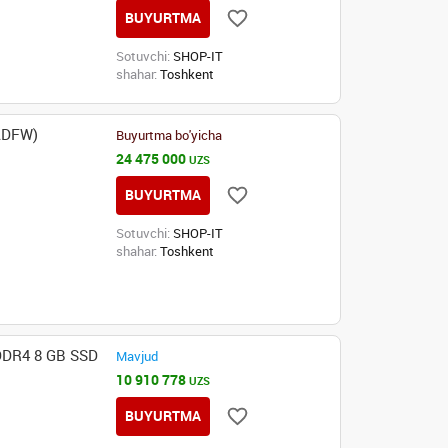
BUYURTMA
Sotuvchi:
SHOP-IT
shahar:
Toshkent
ADFW)
Buyurtma bo'yicha
24 475 000
UZS
BUYURTMA
Sotuvchi:
SHOP-IT
shahar:
Toshkent
DDR4 8 GB SSD
Mavjud
10 910 778
UZS
BUYURTMA