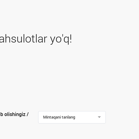
hsulotlar yo'q!
b olishingiz /
Mintaqani tanlang