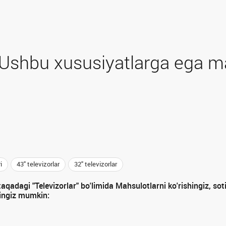
Ushbu xususiyatlarga ega ma
i
43" televizorlar
32" televizorlar
qadagi "Televizorlar" bo'limida Mahsulotlarni ko'rishingiz, soti
ingiz mumkin: