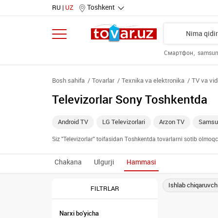
Toshkent
RU
UZ
Смартфон
samsu
Bosh sahifa
Tovarlar
Texnika va elektronika
TV va vid
Televizorlar Sony Toshkentda
Android TV
LG Televizorlari
Arzon TV
Samsun
Siz "Televizorlar" toifasidan Toshkentda tovarlarni sotib olmoq
Chakana
Ulgurji
Hammasi
Ishlab chiqaruvch
FILTRLAR
Narxi bo'yicha