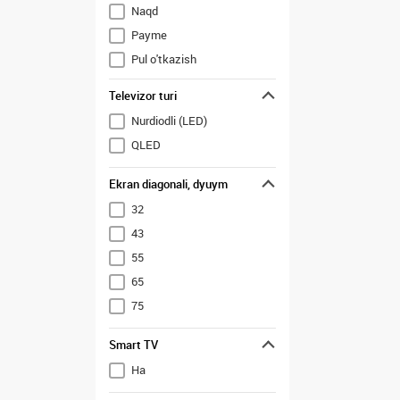
Naqd
Payme
Pul o'tkazish
Uzcard
Televizor turi
Nurdiodli (LED)
QLED
Ekran diagonali, dyuym
32
43
55
65
75
Smart TV
Ha