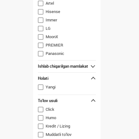
Artel
Hisense
Immer
LG
MoonX
PREMIER
Panasonic
Samsung
Ishlab chiqarilgan mamlakat
Shivaki (UZ)
Holati
Sony
TCL
Yangi
Toshiba
To'lov usuli
Vesta (Artel)
Click
Ziffler
Humo
Kredit / Lizing
Muddatli to'lov