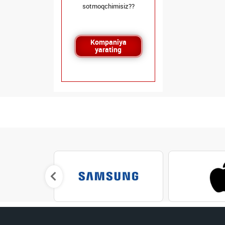
sotmoqchimisiz??
Kompaniya
yarating