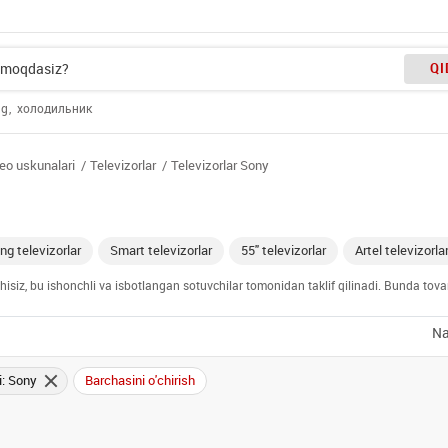
QI
ng
холодильник
eo uskunalari
Televizorlar
Televizorlar Sony
g televizorlar
Smart televizorlar
55" televizorlar
Artel televizorlar
chisiz, bu ishonchli va isbotlangan sotuvchilar tomonidan taklif qilinadi. Bunda tov
Na
i: Sony
Barchasini o'chirish