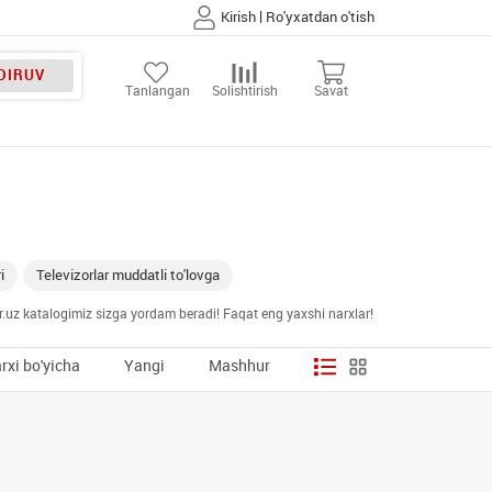
|
Kirish
Ro'yxatdan o'tish
DIRUV
Tanlangan
Solishtirish
Savat
i
Televizorlar muddatli to'lovga
ar.uz katalogimiz sizga yordam beradi! Faqat eng yaxshi narxlar!
rxi bo'yicha
Yangi
Mashhur