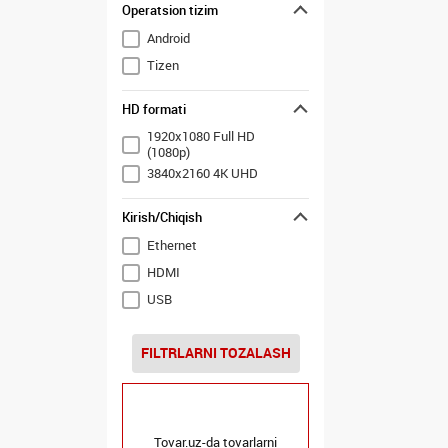
Operatsion tizim
Android
Tizen
HD formati
1920x1080 Full HD
(1080p)
3840x2160 4K UHD
Kirish/Chiqish
Ethernet
HDMI
USB
FILTRLARNI TOZALASH
Tovar.uz-da tovarlarni