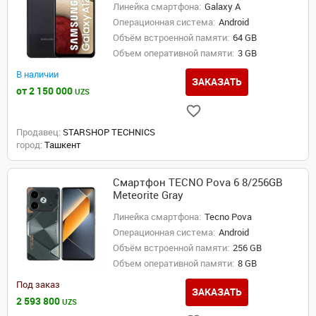
Линейка смартфона:
Galaxy A
Операционная система:
Android
Объём встроенной памяти:
64 GB
Объем оперативной памяти:
3 GB
В наличии
ЗАКАЗАТЬ
от 2 150 000
UZS
Продавец:
STARSHOP TECHNICS
город:
Ташкент
Смартфон TECNO Pova 6 8/256GB
Meteorite Gray
Линейка смартфона:
Tecno Pova
Операционная система:
Android
Объём встроенной памяти:
256 GB
Объем оперативной памяти:
8 GB
Под заказ
ЗАКАЗАТЬ
2 593 800
UZS