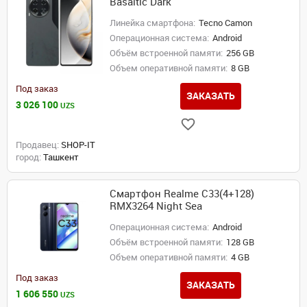
Basaltic Dark
Линейка смартфона:
Tecno Camon
Операционная система:
Android
Объём встроенной памяти:
256 GB
Объем оперативной памяти:
8 GB
Под заказ
ЗАКАЗАТЬ
3 026 100
UZS
Продавец:
SHOP-IT
город:
Ташкент
Смартфон Realme C33(4+128)
RMX3264 Night Sea
Операционная система:
Android
Объём встроенной памяти:
128 GB
Объем оперативной памяти:
4 GB
Под заказ
ЗАКАЗАТЬ
1 606 550
UZS