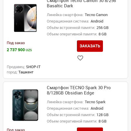
Смартфон Tecno Camon 30 8/256
Basaltic Dark
Линейка смартфона:
Tecno Camon
Операционная система:
Android
Объём встроенной памяти:
256 GB
Объем оперативной памяти:
8 GB
Под заказ
ЗАКАЗАТЬ
2 737 900
UZS
Продавец:
SHOP-IT
город:
Ташкент
Смартфон TECNO Spark 30 Pro
8/128GB Obsidian Edge
Линейка смартфона:
Tecno Spark
Операционная система:
Android
Объём встроенной памяти:
128 GB
Объем оперативной памяти:
8 GB
Под заказ