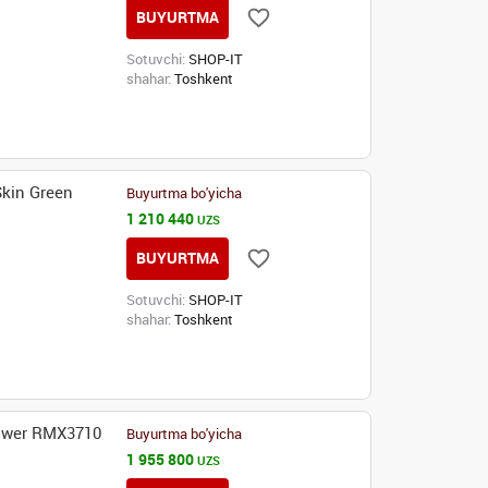
BUYURTMA
Sotuvchi:
SHOP-IT
shahar:
Toshkent
kin Green
Buyurtma bo'yicha
1 210 440
UZS
BUYURTMA
Sotuvchi:
SHOP-IT
shahar:
Toshkent
ower RMX3710
Buyurtma bo'yicha
1 955 800
UZS