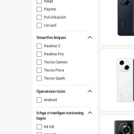
Naqd
Tecno
Payme
Vivo
Pul o'tkazish
Xiaomi
Uzcard
ZTE
Smartfon liniyasi
Realme C
Realme Pro
Tecno Camon
Tecno Pova
Tecno Spark
Operatsion tizim
Android
Ichga o‘rnatilgan xotiraning
hajmi
64 GB