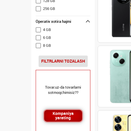
128 GB
256 GB
Operativ xotira hajmi
4 GB
6 GB
8 GB
FILTRLARNI TOZALASH
Tovar.uz-da tovarlarni
sotmoqchimisiz??
Kompaniya
yarating