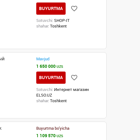
BUYURTMA
Sotuvchi:
SHOP-IT
shahar:
Toshkent
ый
Mavjud
1 650 000
UZS
BUYURTMA
Sotuvchi:
Интернет магазин
ELSO.UZ
shahar:
Toshkent
k
Buyurtma bo'yicha
1 109 570
UZS