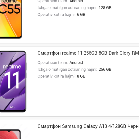
Operatsion tizim:
Android
Ichga o‘rnatilgan xotiraning hajmi:
128 GB
Operativ xotira hajmi:
6 GB
Смартфон realme 11 256GB 8GB Dark Glory R
Operatsion tizim:
Android
Ichga o‘rnatilgan xotiraning hajmi:
256 GB
Operativ xotira hajmi:
8 GB
Смартфон Samsung Galaxy A13 4/128GB Чер