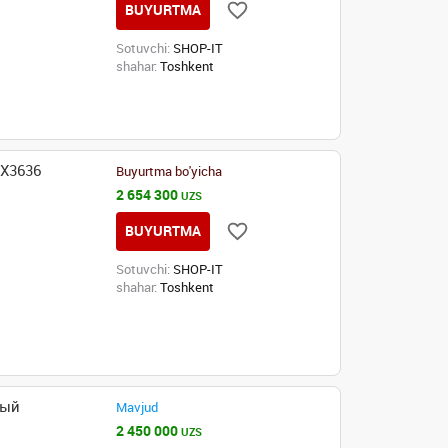
BUYURTMA
Sotuvchi:
SHOP-IT
shahar:
Toshkent
MX3636
Buyurtma bo'yicha
2 654 300
UZS
BUYURTMA
Sotuvchi:
SHOP-IT
shahar:
Toshkent
ный
Mavjud
2 450 000
UZS