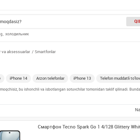
QI
ng
холодильник
r va aksessuarlar
Smartfonlar
e
iPhone 14
Arzon telefonlar
iPhone 13
Telefon muddatli to'lo
 olmoqchisiz, bu ishonchli va isbotlangan sotuvchilar tomonidan taklif qilinadi. Bun
Na
Смартфон Tecno Spark Go 1 4/128 Glittery Whi