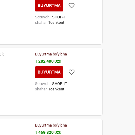
BUYURTMA
Sotuvchi:
SHOP-IT
shahar:
Toshkent
ck
Buyurtma bo'yicha
1 282 490
UZS
BUYURTMA
Sotuvchi:
SHOP-IT
shahar:
Toshkent
Buyurtma bo'yicha
1 469 820
UZS