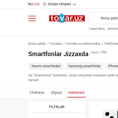
Jizzax viloyati
RU
UZ
Смартфон
samsu
Bosh sahifa
Tovarlar
Texnika va elektronika
Telefonla
Smartfonlar Jizzaxda
(Jami: 149)
Xiaomi smartfonlari
Samsung smartfonlar
iPhon
Siz "Smartfonlar" toifasidan Jizzax viloyatida tovarlarni sotib
narxlar!
Chakana
Ulgurji
Hammasi
FILTRLAR