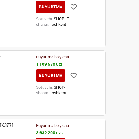
BUYURTMA
Sotuvchi:
SHOP-IT
shahar:
Toshkent
e
Buyurtma bo'yicha
1 109 570
UZS
BUYURTMA
Sotuvchi:
SHOP-IT
shahar:
Toshkent
MX3771
Buyurtma bo'yicha
3 632 200
UZS