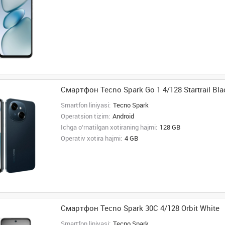
Смартфон Tecno Spark Go 1 4/128 Startrail Bla
Smartfon liniyasi:
Tecno Spark
Operatsion tizim:
Android
Ichga o‘rnatilgan xotiraning hajmi:
128 GB
Operativ xotira hajmi:
4 GB
Смартфон Tecno Spark 30C 4/128 Orbit White
Smartfon liniyasi:
Tecno Spark