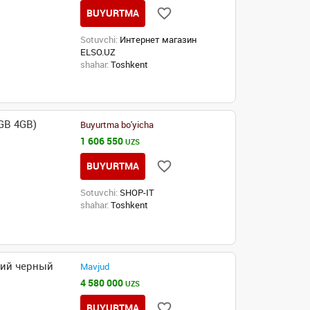
BUYURTMA
Sotuvchi:
Интернет магазин
ELSO.UZ
shahar:
Toshkent
GB 4GB)
Buyurtma bo'yicha
1 606 550
UZS
BUYURTMA
Sotuvchi:
SHOP-IT
shahar:
Toshkent
щий черный
Mavjud
4 580 000
UZS
BUYURTMA