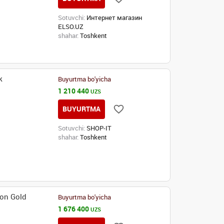
Sotuvchi:
Интернет магазин
ELSO.UZ
shahar:
Toshkent
k
Buyurtma bo'yicha
1 210 440
UZS
BUYURTMA
Sotuvchi:
SHOP-IT
shahar:
Toshkent
on Gold
Buyurtma bo'yicha
1 676 400
UZS