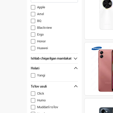
Apple
Artel
BQ
Blackview
Ergo
Honor
Huawei
Infinix
Ishlab chiqarilgan mamlakat
Inoi
Holati
Itel
Nokia
Yangi
OPPO
To'lov usuli
OnePlus
Click
Realme
Humo
Samsung
Muddatli to'lov
TCL