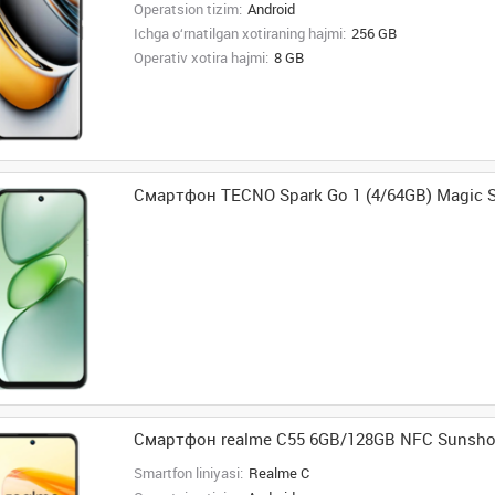
Operatsion tizim:
Android
Ichga o‘rnatilgan xotiraning hajmi:
256 GB
Operativ xotira hajmi:
8 GB
Смартфон TECNO Spark Go 1 (4/64GB) Magic S
Смартфон realme C55 6GB/128GB NFC Sunsh
Smartfon liniyasi:
Realme C