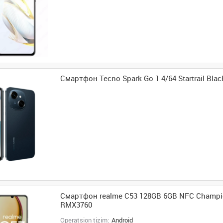
Смартфон Tecno Spark Go 1 4/64 Startrail Blac
Смартфон realme C53 128GB 6GB NFC Champi
RMX3760
Operatsion tizim:
Android