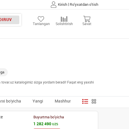
|
Kirish
Ro'yxatdan o'tish
DIRUV
Tanlangan
Solishtirish
Savat
vga
da tovar.uz katalogimiz sizga yordam beradi! Faqat eng yaxshi
rxi bo'yicha
Yangi
Mashhur
te
Buyurtma bo'yicha
1 282 490
UZS