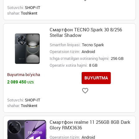
Sotuvchi:
SHOP-IT
shahar:
Toshkent
Смартфон TECNO Spark 30 8/256
Stellar Shadow
Smartfon liniyasi:
Tecno Spark
Operatsion tizim:
Android
Ichga o‘rnatilgan xotiraning hajmi:
256 GB
Operativ xotira hajmi:
8 GB
Buyurtma bo'yicha
BUYURTMA
2 089 450
UZS
Sotuvchi:
SHOP-IT
shahar:
Toshkent
Смартфон realme 11 256GB 8GB Dark
Glory RMX3636
Operatsion tizim:
Android