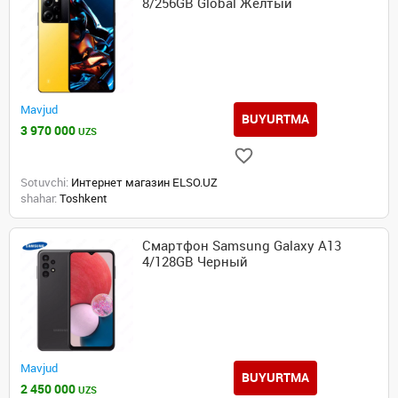
8/256GB Global Желтый
Mavjud
BUYURTMA
3 970 000
UZS
Sotuvchi:
Интернет магазин ELSO.UZ
shahar:
Toshkent
Смартфон Samsung Galaxy A13
4/128GB Черный
Mavjud
BUYURTMA
2 450 000
UZS