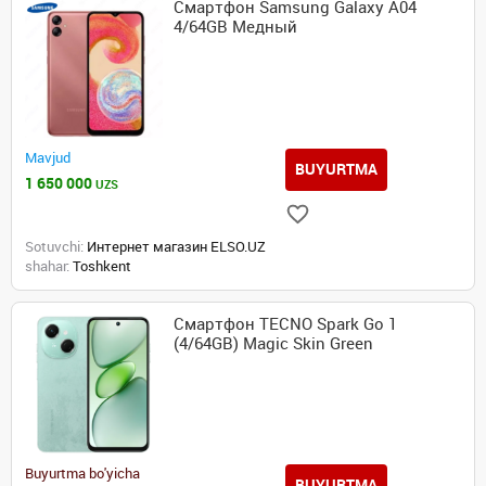
Смартфон Samsung Galaxy A04
4/64GB Медный
Mavjud
BUYURTMA
1 650 000
UZS
Sotuvchi:
Интернет магазин ELSO.UZ
shahar:
Toshkent
Смартфон TECNO Spark Go 1
(4/64GB) Magic Skin Green
Buyurtma bo'yicha
BUYURTMA