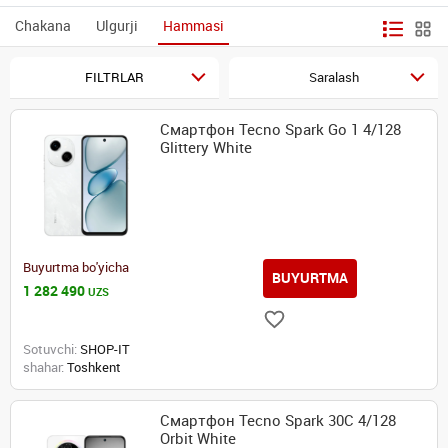
Chakana
Ulgurji
Hammasi
FILTRLAR
Saralash
Смартфон Tecno Spark Go 1 4/128
Glittery White
Buyurtma bo'yicha
BUYURTMA
1 282 490
UZS
Sotuvchi:
SHOP-IT
shahar:
Toshkent
Смартфон Tecno Spark 30C 4/128
Orbit White