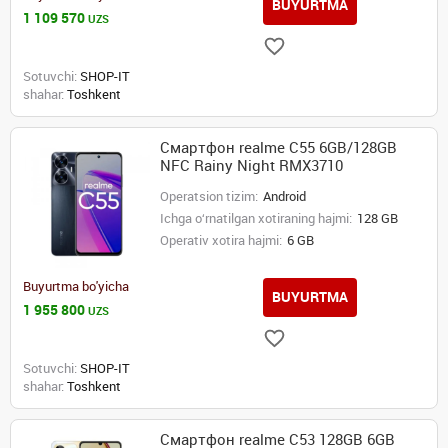
BUYURTMA
1 109 570
UZS
Sotuvchi:
SHOP-IT
shahar:
Toshkent
Смартфон realme C55 6GB/128GB
NFC Rainy Night RMX3710
Operatsion tizim:
Android
Ichga o‘rnatilgan xotiraning hajmi:
128 GB
Operativ xotira hajmi:
6 GB
Buyurtma bo'yicha
BUYURTMA
1 955 800
UZS
Sotuvchi:
SHOP-IT
shahar:
Toshkent
Смартфон realme C53 128GB 6GB