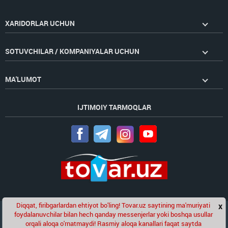
XARIDORLAR UCHUN
SOTUVCHILAR / KOMPANIYALAR UCHUN
MA'LUMOT
IJTIMOIY TARMOQLAR
Diqqat, firibgarlardan ehtiyot bo'ling! Tovar.uz saytining ma'muriyati
x
Chat
foydalanuvchilar bilan hech qanday messenjerlar yoki boshqa usullar
Golden Pages
kompaniyasining loyihasi
orqali aloqa o'rnatmaydi! Rasmiy aloqa kanallari faqat saytda