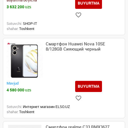
Buyurtma bo'yicha
BUYURTMA
3 632 200
UZS
Sotuvchi:
SHOP-IT
shahar:
Toshkent
Смартфон Huawei Nova 10SE
8/128GB Сияющий черный
Mavjud
BUYURTMA
4 580 000
UZS
Sotuvchi:
Интернет магазин ELSO.UZ
shahar:
Toshkent
Смартфон realme C33 RMX3627