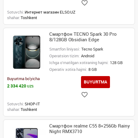
Sotuvchi:
Интернет магазин ELSO.UZ
shahar:
Toshkent
Смартфон TECNO Spark 30 Pro
8/128GB Obsidian Edge
Smartfon liniyasi:
Tecno Spark
Operatsion tizim:
Android
Ichga o‘rnatilgan xotiraning hajmi:
128 GB
Operativ xotira hajmi:
8 GB
Buyurtma bo'yicha
BUYURTMA
2 334 420
UZS
Sotuvchi:
SHOP-IT
shahar:
Toshkent
Смартфон realme C55 8+256Gb Rainy
Night RMX3710