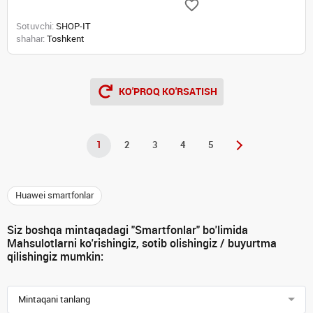
Sotuvchi:
SHOP-IT
shahar:
Toshkent
KO'PROQ KO'RSATISH
1
2
3
4
5
Huawei smartfonlar
Siz boshqa mintaqadagi "Smartfonlar" bo'limida
Mahsulotlarni ko'rishingiz, sotib olishingiz / buyurtma
qilishingiz mumkin:
Mintaqani tanlang