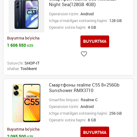
Night Sea(128GB 4GB)
Operatsion tizim:
Android
Ichga o‘rnatilgan xotiraning hajmi:
128 GB
Operativ xotira hajmi:
4 GB
Buyurtma bo'yicha
BUYURTMA
1 606 550
UZS
Sotuvchi:
SHOP-IT
shahar:
Toshkent
Смартфоны realme C55 8+256Gb
Sunshower RMX3710
Smartfon liniyasi:
Realme C
Operatsion tizim:
Android
Ichga o‘rnatilgan xotiraning hajmi:
256 GB
Operativ xotira hajmi:
8 GB
Buyurtma bo'yicha
BUYURTMA
2 095 500
UZS