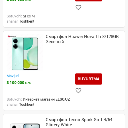
Sotuvchi:
SHOP-IT
shahar:
Toshkent
Смартфон Huawei Nova 11i 8/128GB
Зеленый
Mavjud
BUYURTMA
3 100 000
UZS
Sotuvchi:
Интернет магазин ELSO.UZ
shahar:
Toshkent
Смартфон Tecno Spark Go 1 4/64
Glittery White