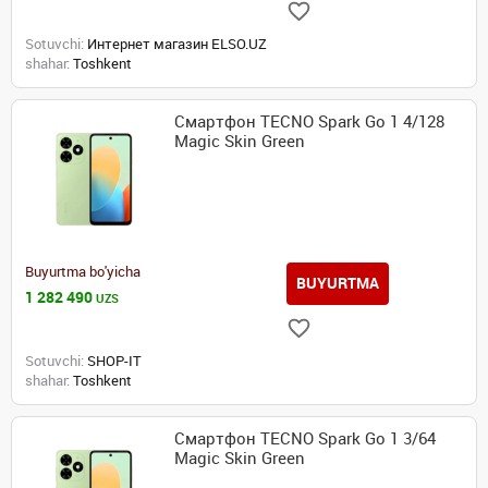
Sotuvchi:
Интернет магазин ELSO.UZ
shahar:
Toshkent
Смартфон TECNO Spark Go 1 4/128
Magic Skin Green
Buyurtma bo'yicha
BUYURTMA
1 282 490
UZS
Sotuvchi:
SHOP-IT
shahar:
Toshkent
Смартфон TECNO Spark Go 1 3/64
Magic Skin Green