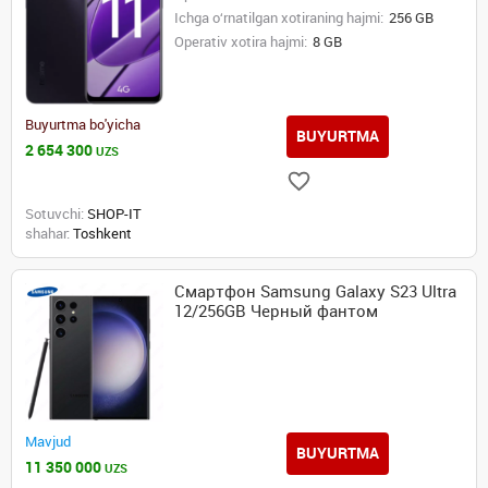
Ichga o‘rnatilgan xotiraning hajmi:
256 GB
Operativ xotira hajmi:
8 GB
Buyurtma bo'yicha
BUYURTMA
2 654 300
UZS
Sotuvchi:
SHOP-IT
shahar:
Toshkent
Смартфон Samsung Galaxy S23 Ultra
12/256GB Черный фантом
Mavjud
BUYURTMA
11 350 000
UZS