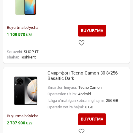
Buyurtma bo'yicha
BUYURTMA
1 109 570
UZS
Sotuvchi:
SHOP-IT
shahar:
Toshkent
Смартфон Tecno Camon 30 8/256
Basaltic Dark
Smartfon liniyasi:
Tecno Camon
Operatsion tizim:
Android
Ichga o‘rnatilgan xotiraning hajmi:
256 GB
Operativ xotira hajmi:
8 GB
Buyurtma bo'yicha
BUYURTMA
2 737 900
UZS