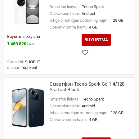
Smartfon liniyasi:
Tecno Spark
Operatsion tizim:
Android
Ichga o‘rnatilgan xotiraning hajmi:
128 GB
Operativ xotira hajmi:
4 GB
Buyurtma bo'yicha
BUYURTMA
1 469 820
UZS
Sotuvchi:
SHOP-IT
shahar:
Toshkent
Смартфон Tecno Spark Go 1 4/128
Startrail Black
Smartfon liniyasi:
Tecno Spark
Operatsion tizim:
Android
Ichga o‘rnatilgan xotiraning hajmi:
128 GB
Operativ xotira hajmi:
4 GB