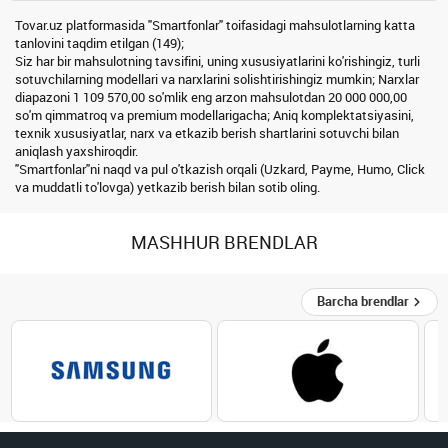
Tovar.uz platformasida "Smartfonlar" toifasidagi mahsulotlarning katta
tanlovini taqdim etilgan (149);
Siz har bir mahsulotning tavsifini, uning xususiyatlarini ko'rishingiz, turli
sotuvchilarning modellari va narxlarini solishtirishingiz mumkin; Narxlar
diapazoni 1 109 570,00 so'mlik eng arzon mahsulotdan 20 000 000,00
so'm qimmatroq va premium modellarigacha; Aniq komplektatsiyasini,
texnik xususiyatlar, narx va etkazib berish shartlarini sotuvchi bilan
aniqlash yaxshiroqdir.
"Smartfonlar"ni naqd va pul o'tkazish orqali (Uzkard, Payme, Humo, Click
va muddatli to'lovga) yetkazib berish bilan sotib oling.
MASHHUR BRENDLAR
Barcha brendlar