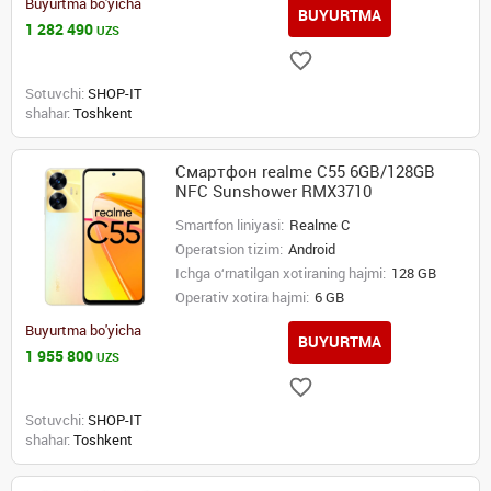
Buyurtma bo'yicha
BUYURTMA
1 282 490
UZS
Sotuvchi:
SHOP-IT
shahar:
Toshkent
Смартфон realme C55 6GB/128GB
NFC Sunshower RMX3710
Smartfon liniyasi:
Realme C
Operatsion tizim:
Android
Ichga o‘rnatilgan xotiraning hajmi:
128 GB
Operativ xotira hajmi:
6 GB
Buyurtma bo'yicha
BUYURTMA
1 955 800
UZS
Sotuvchi:
SHOP-IT
shahar:
Toshkent