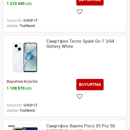
1 210 440
UZS
Sotuvchi:
SHOP-IT
shahar:
Toshkent
Смартфон Tecno Spark Go 1 3/64
Glittery White
Buyurtma bo'yicha
BUYURTMA
1 109 570
UZS
Sotuvchi:
SHOP-IT
shahar:
Toshkent
Смартфон Xiaomi Poco X5 Pro 5G