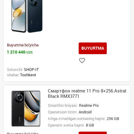
Buyurtma bo'yicha
BUYURTMA
1 210 440
UZS
Sotuvchi:
SHOP-IT
shahar:
Toshkent
Смартфон realme 11 Pro 8+256 Astral
Black RMX3771
Smartfon liniyasi:
Realme Pro
Operatsion tizim:
Android
Ichga o‘rnatilgan xotiraning hajmi:
256 GB
Operativ xotira hajmi:
8 GB