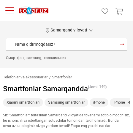
Samarqand viloyati
Смартфон
samsung
холодильник
Telefonlar va aksessuarlar
Smartfonlar
Smartfonlar Samarqandda
(Jami: 149)
Xiaomi smartfonlari
Samsung smartfonlar
iPhone
iPhone 14
Siz "Smartfonlar" toifasidan Samarqand viloyatida tovarlarni sotib olmoqchisiz,
bu ishonchli va isbotlangan sotuvchilar tomonidan taklif qilinadi. Bunda
tovar.uz katalogimiz sizga yordam beradi! Faqat eng yaxshi narxlar!