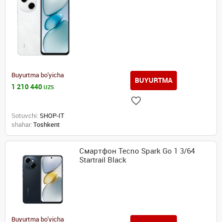
Buyurtma bo'yicha
BUYURTMA
1 210 440
UZS
Sotuvchi:
SHOP-IT
shahar:
Toshkent
Смартфон Tecno Spark Go 1 3/64
Startrail Black
Buyurtma bo'yicha