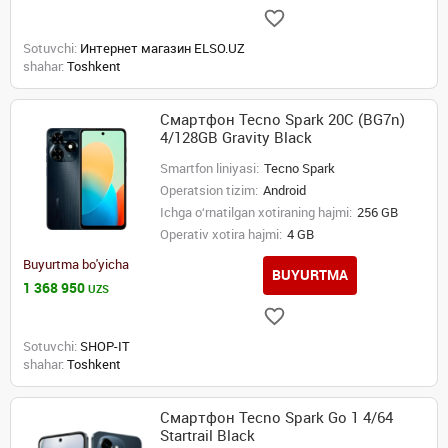
Sotuvchi:
Интернет магазин ELSO.UZ
shahar:
Toshkent
Смартфон Tecno Spark 20C (BG7n)
4/128GB Gravity Black
Smartfon liniyasi:
Tecno Spark
Operatsion tizim:
Android
Ichga o‘rnatilgan xotiraning hajmi:
256 GB
Operativ xotira hajmi:
4 GB
Buyurtma bo'yicha
BUYURTMA
1 368 950
UZS
Sotuvchi:
SHOP-IT
shahar:
Toshkent
Смартфон Tecno Spark Go 1 4/64
Startrail Black