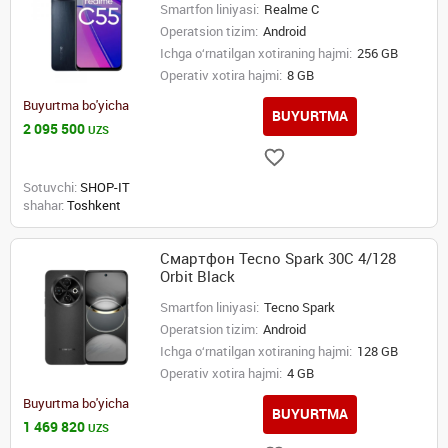
Smartfon liniyasi:
Realme C
Operatsion tizim:
Android
Ichga o‘rnatilgan xotiraning hajmi:
256 GB
Operativ xotira hajmi:
8 GB
Buyurtma bo'yicha
BUYURTMA
2 095 500
UZS
Sotuvchi:
SHOP-IT
shahar:
Toshkent
Смартфон Tecno Spark 30C 4/128
Orbit Black
Smartfon liniyasi:
Tecno Spark
Operatsion tizim:
Android
Ichga o‘rnatilgan xotiraning hajmi:
128 GB
Operativ xotira hajmi:
4 GB
Buyurtma bo'yicha
BUYURTMA
1 469 820
UZS