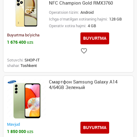
NFC Champion Gold RMX3760
Operatsion tizim:
Android
Ichga o‘rnatilgan xotiraning hajmi:
128 GB
Operativ xotira hajmi:
4 GB
Buyurtma bo'yicha
BUYURTMA
1 676 400
UZS
Sotuvchi:
SHOP-IT
shahar:
Toshkent
Смартфон Samsung Galaxy A14
4/64GB Зеленый
Mavjud
BUYURTMA
1 850 000
UZS