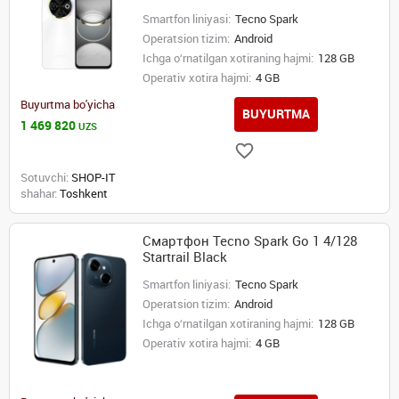
Smartfon liniyasi:
Tecno Spark
Operatsion tizim:
Android
Ichga o‘rnatilgan xotiraning hajmi:
128 GB
Operativ xotira hajmi:
4 GB
Buyurtma bo'yicha
BUYURTMA
1 469 820
UZS
Sotuvchi:
SHOP-IT
shahar:
Toshkent
Смартфон Tecno Spark Go 1 4/128
Startrail Black
Smartfon liniyasi:
Tecno Spark
Operatsion tizim:
Android
Ichga o‘rnatilgan xotiraning hajmi:
128 GB
Operativ xotira hajmi:
4 GB