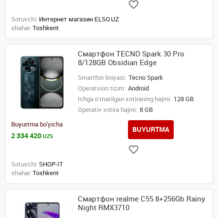
Sotuvchi:
Интернет магазин ELSO.UZ
shahar:
Toshkent
Смартфон TECNO Spark 30 Pro
8/128GB Obsidian Edge
Smartfon liniyasi:
Tecno Spark
Operatsion tizim:
Android
Ichga o‘rnatilgan xotiraning hajmi:
128 GB
Operativ xotira hajmi:
8 GB
Buyurtma bo'yicha
BUYURTMA
2 334 420
UZS
Sotuvchi:
SHOP-IT
shahar:
Toshkent
Смартфон realme C55 8+256Gb Rainy
Night RMX3710