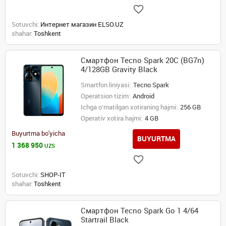
Sotuvchi:
Интернет магазин ELSO.UZ
shahar:
Toshkent
Смартфон Tecno Spark 20C (BG7n)
4/128GB Gravity Black
Smartfon liniyasi:
Tecno Spark
Operatsion tizim:
Android
Ichga o‘rnatilgan xotiraning hajmi:
256 GB
Operativ xotira hajmi:
4 GB
Buyurtma bo'yicha
BUYURTMA
1 368 950
UZS
Sotuvchi:
SHOP-IT
shahar:
Toshkent
Смартфон Tecno Spark Go 1 4/64
Startrail Black