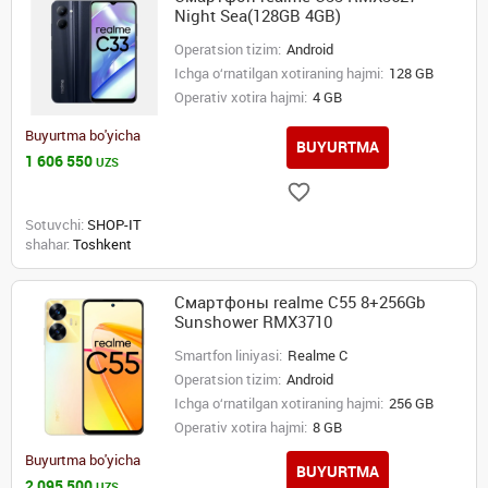
Night Sea(128GB 4GB)
Operatsion tizim:
Android
Ichga o‘rnatilgan xotiraning hajmi:
128 GB
Operativ xotira hajmi:
4 GB
Buyurtma bo'yicha
BUYURTMA
1 606 550
UZS
Sotuvchi:
SHOP-IT
shahar:
Toshkent
Смартфоны realme C55 8+256Gb
Sunshower RMX3710
Smartfon liniyasi:
Realme C
Operatsion tizim:
Android
Ichga o‘rnatilgan xotiraning hajmi:
256 GB
Operativ xotira hajmi:
8 GB
Buyurtma bo'yicha
BUYURTMA
2 095 500
UZS