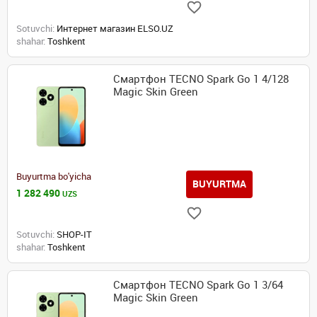
Sotuvchi:
Интернет магазин ELSO.UZ
shahar:
Toshkent
Смартфон TECNO Spark Go 1 4/128
Magic Skin Green
Buyurtma bo'yicha
BUYURTMA
1 282 490
UZS
Sotuvchi:
SHOP-IT
shahar:
Toshkent
Смартфон TECNO Spark Go 1 3/64
Magic Skin Green