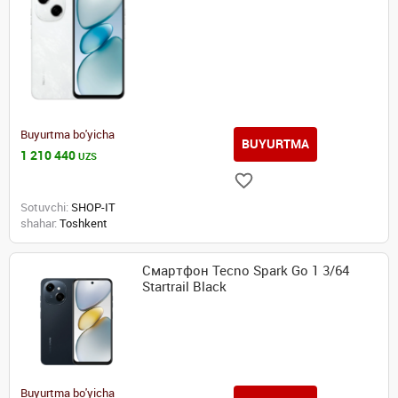
Buyurtma bo'yicha
BUYURTMA
1 210 440
UZS
Sotuvchi:
SHOP-IT
shahar:
Toshkent
Смартфон Tecno Spark Go 1 3/64
Startrail Black
Buyurtma bo'yicha