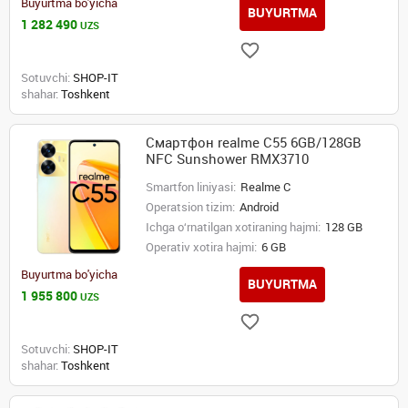
Buyurtma bo'yicha
BUYURTMA
1 282 490
UZS
Sotuvchi:
SHOP-IT
shahar:
Toshkent
Смартфон realme C55 6GB/128GB
NFC Sunshower RMX3710
Smartfon liniyasi:
Realme C
Operatsion tizim:
Android
Ichga o‘rnatilgan xotiraning hajmi:
128 GB
Operativ xotira hajmi:
6 GB
Buyurtma bo'yicha
BUYURTMA
1 955 800
UZS
Sotuvchi:
SHOP-IT
shahar:
Toshkent