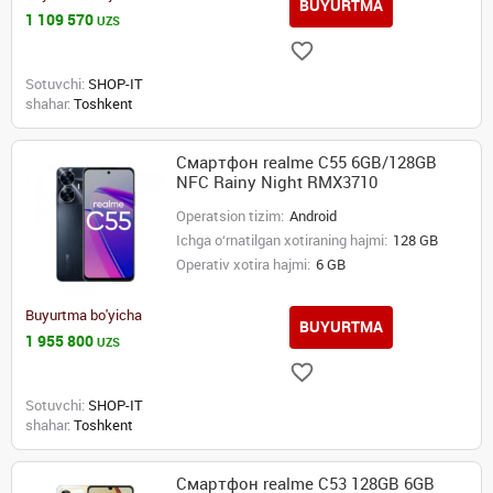
BUYURTMA
1 109 570
UZS
Sotuvchi:
SHOP-IT
shahar:
Toshkent
Смартфон realme C55 6GB/128GB
NFC Rainy Night RMX3710
Operatsion tizim:
Android
Ichga o‘rnatilgan xotiraning hajmi:
128 GB
Operativ xotira hajmi:
6 GB
Buyurtma bo'yicha
BUYURTMA
1 955 800
UZS
Sotuvchi:
SHOP-IT
shahar:
Toshkent
Смартфон realme C53 128GB 6GB