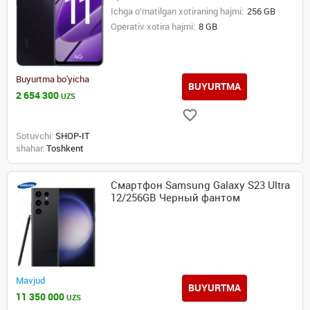
Ichga o‘rnatilgan xotiraning hajmi:
256 GB
Operativ xotira hajmi:
8 GB
Buyurtma bo'yicha
BUYURTMA
2 654 300
UZS
Sotuvchi:
SHOP-IT
shahar:
Toshkent
Смартфон Samsung Galaxy S23 Ultra
12/256GB Черный фантом
Mavjud
BUYURTMA
11 350 000
UZS