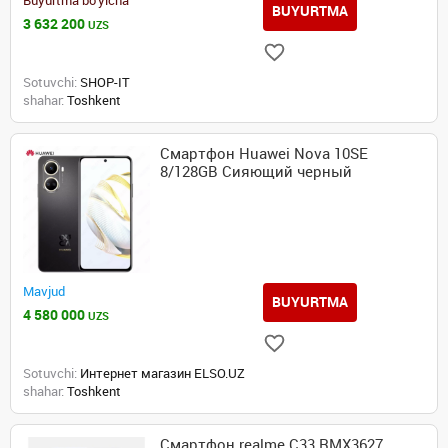
Buyurtma bo'yicha
BUYURTMA
3 632 200
UZS
Sotuvchi:
SHOP-IT
shahar:
Toshkent
Смартфон Huawei Nova 10SE
8/128GB Сияющий черный
Mavjud
BUYURTMA
4 580 000
UZS
Sotuvchi:
Интернет магазин ELSO.UZ
shahar:
Toshkent
Смартфон realme C33 RMX3627