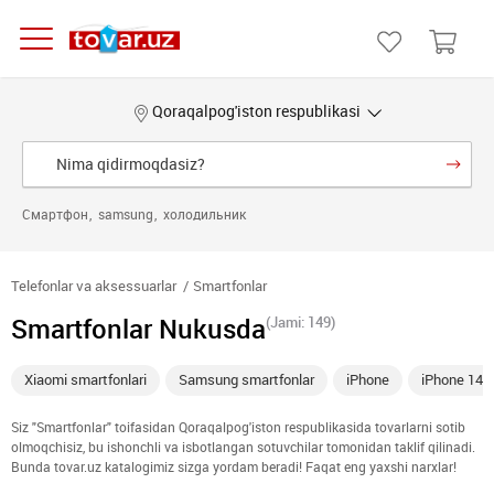
Qoraqalpog'iston respublikasi
Смартфон
samsung
холодильник
Telefonlar va aksessuarlar
Smartfonlar
Smartfonlar Nukusda
(Jami: 149)
Xiaomi smartfonlari
Samsung smartfonlar
iPhone
iPhone 14
Siz "Smartfonlar" toifasidan Qoraqalpog'iston respublikasida tovarlarni sotib
olmoqchisiz, bu ishonchli va isbotlangan sotuvchilar tomonidan taklif qilinadi.
Bunda tovar.uz katalogimiz sizga yordam beradi! Faqat eng yaxshi narxlar!