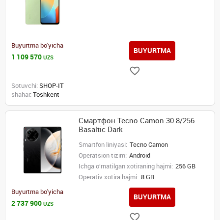
Buyurtma bo'yicha
BUYURTMA
1 109 570
UZS
Sotuvchi:
SHOP-IT
shahar:
Toshkent
Смартфон Tecno Camon 30 8/256
Basaltic Dark
Smartfon liniyasi:
Tecno Camon
Operatsion tizim:
Android
Ichga o‘rnatilgan xotiraning hajmi:
256 GB
Operativ xotira hajmi:
8 GB
Buyurtma bo'yicha
BUYURTMA
2 737 900
UZS