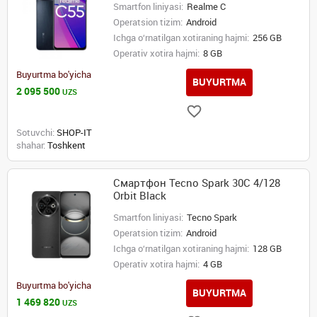
Smartfon liniyasi:
Realme C
Operatsion tizim:
Android
Ichga o‘rnatilgan xotiraning hajmi:
256 GB
Operativ xotira hajmi:
8 GB
Buyurtma bo'yicha
BUYURTMA
2 095 500
UZS
Sotuvchi:
SHOP-IT
shahar:
Toshkent
Смартфон Tecno Spark 30C 4/128
Orbit Black
Smartfon liniyasi:
Tecno Spark
Operatsion tizim:
Android
Ichga o‘rnatilgan xotiraning hajmi:
128 GB
Operativ xotira hajmi:
4 GB
Buyurtma bo'yicha
BUYURTMA
1 469 820
UZS