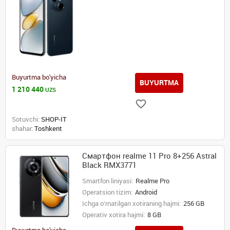
Buyurtma bo'yicha
BUYURTMA
1 210 440
UZS
Sotuvchi:
SHOP-IT
shahar:
Toshkent
Смартфон realme 11 Pro 8+256 Astral
Black RMX3771
Smartfon liniyasi:
Realme Pro
Operatsion tizim:
Android
Ichga o‘rnatilgan xotiraning hajmi:
256 GB
Operativ xotira hajmi:
8 GB