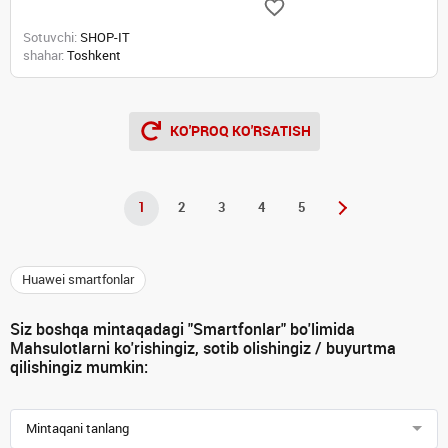
Sotuvchi:
SHOP-IT
shahar:
Toshkent
KO'PROQ KO'RSATISH
1
2
3
4
5
Huawei smartfonlar
Siz boshqa mintaqadagi "Smartfonlar" bo'limida
Mahsulotlarni ko'rishingiz, sotib olishingiz / buyurtma
qilishingiz mumkin:
Mintaqani tanlang