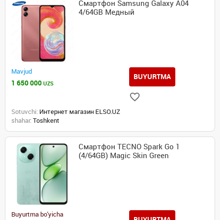
Смартфон Samsung Galaxy A04
4/64GB Медный
Mavjud
BUYURTMA
1 650 000
UZS
Sotuvchi:
Интернет магазин ELSO.UZ
shahar:
Toshkent
Смартфон TECNO Spark Go 1
(4/64GB) Magic Skin Green
Buyurtma bo'yicha
BUYURTMA