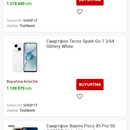
1 210 440
UZS
Sotuvchi:
SHOP-IT
shahar:
Toshkent
Смартфон Tecno Spark Go 1 3/64
Glittery White
Buyurtma bo'yicha
BUYURTMA
1 109 570
UZS
Sotuvchi:
SHOP-IT
shahar:
Toshkent
Смартфон Xiaomi Poco X5 Pro 5G