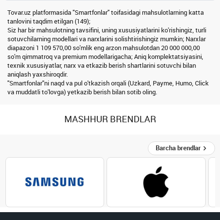
Tovar.uz platformasida "Smartfonlar" toifasidagi mahsulotlarning katta
tanlovini taqdim etilgan (149);
Siz har bir mahsulotning tavsifini, uning xususiyatlarini ko'rishingiz, turli
sotuvchilarning modellari va narxlarini solishtirishingiz mumkin; Narxlar
diapazoni 1 109 570,00 so'mlik eng arzon mahsulotdan 20 000 000,00
so'm qimmatroq va premium modellarigacha; Aniq komplektatsiyasini,
texnik xususiyatlar, narx va etkazib berish shartlarini sotuvchi bilan
aniqlash yaxshiroqdir.
"Smartfonlar"ni naqd va pul o'tkazish orqali (Uzkard, Payme, Humo, Click
va muddatli to'lovga) yetkazib berish bilan sotib oling.
MASHHUR BRENDLAR
Barcha brendlar