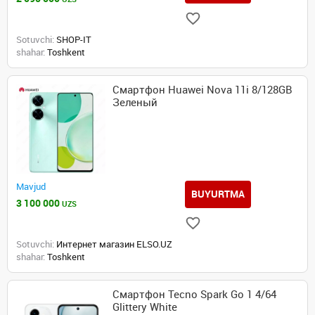
Sotuvchi:
SHOP-IT
shahar:
Toshkent
Смартфон Huawei Nova 11i 8/128GB
Зеленый
Mavjud
BUYURTMA
3 100 000
UZS
Sotuvchi:
Интернет магазин ELSO.UZ
shahar:
Toshkent
Смартфон Tecno Spark Go 1 4/64
Glittery White