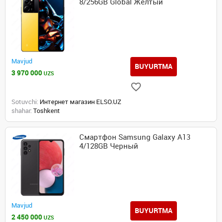
8/256GB Global Желтый
Mavjud
BUYURTMA
3 970 000
UZS
Sotuvchi:
Интернет магазин ELSO.UZ
shahar:
Toshkent
Смартфон Samsung Galaxy A13
4/128GB Черный
Mavjud
BUYURTMA
2 450 000
UZS