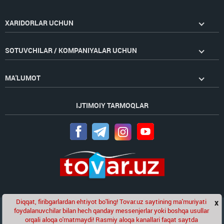
XARIDORLAR UCHUN
SOTUVCHILAR / KOMPANIYALAR UCHUN
MA'LUMOT
IJTIMOIY TARMOQLAR
Diqqat, firibgarlardan ehtiyot bo'ling! Tovar.uz saytining ma'muriyati
x
Chat
foydalanuvchilar bilan hech qanday messenjerlar yoki boshqa usullar
Golden Pages
kompaniyasining loyihasi
orqali aloqa o'rnatmaydi! Rasmiy aloqa kanallari faqat saytda