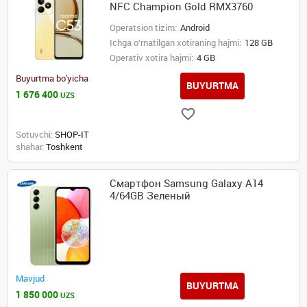
NFC Champion Gold RMX3760
Operatsion tizim:
Android
Ichga o‘rnatilgan xotiraning hajmi:
128 GB
Operativ xotira hajmi:
4 GB
Buyurtma bo'yicha
BUYURTMA
1 676 400
UZS
Sotuvchi:
SHOP-IT
shahar:
Toshkent
Смартфон Samsung Galaxy A14
4/64GB Зеленый
Mavjud
BUYURTMA
1 850 000
UZS