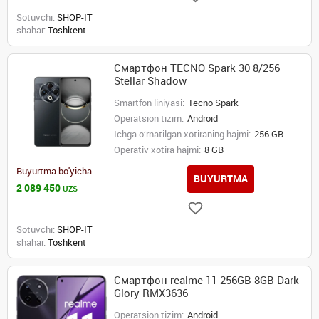
Sotuvchi:
SHOP-IT
shahar:
Toshkent
Смартфон TECNO Spark 30 8/256
Stellar Shadow
Smartfon liniyasi:
Tecno Spark
Operatsion tizim:
Android
Ichga o‘rnatilgan xotiraning hajmi:
256 GB
Operativ xotira hajmi:
8 GB
Buyurtma bo'yicha
BUYURTMA
2 089 450
UZS
Sotuvchi:
SHOP-IT
shahar:
Toshkent
Смартфон realme 11 256GB 8GB Dark
Glory RMX3636
Operatsion tizim:
Android