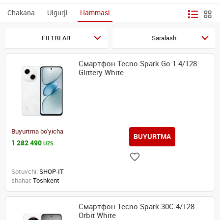
Chakana
Ulgurji
Hammasi
FILTRLAR
Saralash
Смартфон Tecno Spark Go 1 4/128
Glittery White
Buyurtma bo'yicha
BUYURTMA
1 282 490
UZS
Sotuvchi:
SHOP-IT
shahar:
Toshkent
Смартфон Tecno Spark 30C 4/128
Orbit White