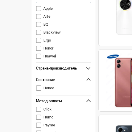
Apple
Artel
BQ
Blackview
Ergo
Honor
Huawei
Infinix
Страна-производитель
Inoi
Состояние
Itel
Nokia
Новое
OPPO
Метод оплаты
OnePlus
Click
Realme
Humo
Samsung
Payme
TCL