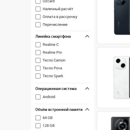
Uzcard
Tecno
Наличный расчёт
Vivo
Оплата в рассрочку
Xiaomi
Перечисление
ZTE
Линейка смартфона
Realme C
Realme Pro
Tecno Camon
Tecno Pova
Tecno Spark
Операционная система
Android
Объём встроенной памяти
64 GB
128 GB