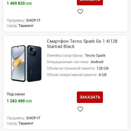
1 469 820
UZS
Продавец:
SHOP-IT
город:
Ташкент
Смартфон Tecno Spark Go 1 4/128
Startrail Black
Линейка смартфона:
Tecno Spark
Операционная система:
Android
Объём встроенной памяти:
128 GB
Объем оперативной памяти:
4 GB
Под заказ
ЗАКАЗАТЬ
1 282 490
UZS
Продавец:
SHOP-IT
город:
Ташкент