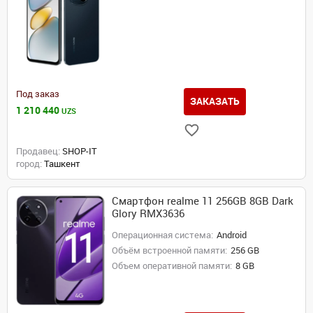
Под заказ
ЗАКАЗАТЬ
1 210 440
UZS
Продавец:
SHOP-IT
город:
Ташкент
Смартфон realme 11 256GB 8GB Dark
Glory RMX3636
Операционная система:
Android
Объём встроенной памяти:
256 GB
Объем оперативной памяти:
8 GB