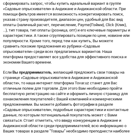
сформировать запрос, чтобы купить идеальный вариант в группе
«Садовые опрыскиватели» в Андижане и Андижанской области. При
помощи фильтров имеется возможность конкретизировать поиск,
указав страну производителя, диапазон цен, удобный для Вас вид
оплаты (наличный расчет, перечисление, Payme(Пэйми), Click (Клик),
...), тип товара, тип оплаты (розница, опт) и его ключевые параметры и
характеристики. А также сгруппировать позиции по цене, новизне или
популярности. Кроме того, перед тем как купить, Вы можете
сравнить похожие предложения из рубрики «Садовые
опрыскиватели» среди всех предлагаемых вариантов. Наша
платформа предоставляет все удобства для эффективного поиска и
экономии Вашего времени.
Если
Вы предприниматель
, желающий предложить свои товары на
странице «Садовые опрыскиватели в Андижане и Андижанской
области», то наша интернет платформа Tovar.uz станет для Вас
отличным полем для торговли. Для этого Вам необходимо пройти
бесплатную регистрацию на сайте и оформить личную страницу для
ознакомления покупателей с Вашей компанией и коммерческими
предложениями. Вы можете добавить фотографии в разделе
«Садовые опрыскиватели», подробные характеристики и контактные
данные, по которым потенциальный покупатель может с Вами
связаться. Стоит отметить, что ввиду конкуренции в Андижане и
Андижанской области среди предпринимателей, всю информацию о
Ваших товарах в разделе "Товары" необходимо преподнести наиболее