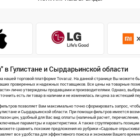
" в Гулистане и Сырдарьинской области
а нашей торговой платформе Tovar.uz. На данной странице Вы можете бы
аших проверенных и надежных поставщиков. Все цены на товарные позиц
асти» лично утверждены продавцами и производителями. Однако, выбра
точнить есть ли товар в наличии и не изменилась ли цена за истекший пе
фильтров позволяет Вам максимально точно сформировать запрос, чтобы
улистане и Сырдарьинской области. При помощи фильтров имеется возм
азон цен, удобный для Вас вид оплаты (наличный расчет, перечисление, Pay
го ключевые параметры и характеристики. А также сгруппировать позиции 
ы можете сравнить похожие предложения из рубрики «Садовые опрыскива
вляет все удобства для эффективного поиска и экономии Вашего време