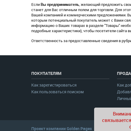
Если
Вы предприниматель
, желающий предложить свои
станет для Вас отличным полем для торговли. Для это
Вашей компанией и коммерческими предложениями. Вы 
которым потенциальный покупатель может с Вами связ
информацию о Ваших товарах в разделе "Товары" необх
подробные характеристики), чтобы посетители сайта 
Ответственность за предоставленные сведения в рубри
ПОКУПАТЕЛЯМ
ПРОДА
Как зарегистироваться
Как до
Как пользоваться поиском
Добавл
Личный
Внимани
связывается
Проект компании
Golden Pages