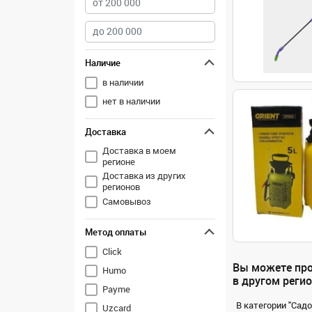
Наличие
в наличии
нет в наличии
Доставка
Доставка в моем
регионе
Доставка из других
регионов
Самовывоз
Метод оплаты
Click
Вы можете про
Humo
в другом регио
Payme
В категории "Сад
Uzcard