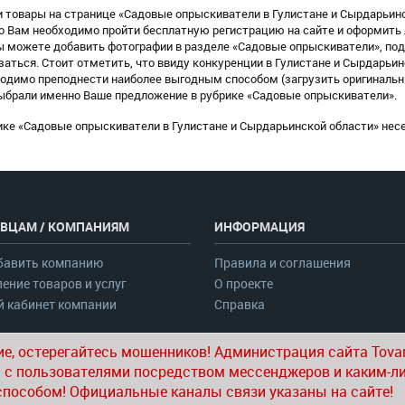
 товары на странице «Садовые опрыскиватели в Гулистане и Сырдарьинск
го Вам необходимо пройти бесплатную регистрацию на сайте и оформить
можете добавить фотографии в разделе «Садовые опрыскиватели», под
аться. Стоит отметить, что ввиду конкуренции в Гулистане и Сырдарьи
одимо преподнести наиболее выгодным способом (загрузить оригинальны
выбрали именно Ваше предложение в рубрике «Садовые опрыскиватели».
ке «Садовые опрыскиватели в Гулистане и Сырдарьинской области» несе
ВЦАМ / КОМПАНИЯМ
ИНФОРМАЦИЯ
бавить компанию
Правила и соглашения
ение товаров и услуг
О проекте
 кабинет компании
Справка
е, остерегайтесь мошенников! Администрация сайта Tovar
 с пользователями посредством мессенджеров и каким-л
способом! Официальные каналы связи указаны на сайте!
© 2020-2026 tovar.uz | Все права защищены