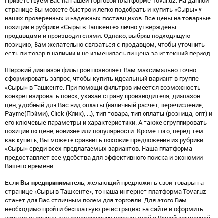
Приветствуем Вас на нашей торговой платформе Tovar.uz. На данной
странице Вы можете быстро и легко подобрать и купить «Сыры» у
наших проверенных и надежных поставщиков. Все цены на товарные
позиции в рубрике «Сыры в Ташкенте» лично утверждены
продавцами и производителями. Однако, выбрав подходящую
позицию, Вам желательно связаться с продавцом, чтобы уточнить
есть ли товар в наличии и не изменилась ли цена за истекший период.
Широкий диапазон фильтров позволяет Вам максимально точно
сформировать запрос, чтобы купить идеальный вариант в группе
«Сыры» в Ташкенте. При помощи фильтров имеется возможность
конкретизировать поиск, указав страну производителя, диапазон
цен, удобный для Вас вид оплаты (наличный расчет, перечисление,
Payme(Пэйми), Click (Клик), ...), тип товара, тип оплаты (розница, опт) и
его ключевые параметры и характеристики. А также сгруппировать
позиции по цене, новизне или популярности. Кроме того, перед тем
как купить, Вы можете сравнить похожие предложения из рубрики
«Сыры» среди всех предлагаемых вариантов. Наша платформа
предоставляет все удобства для эффективного поиска и экономии
Вашего времени.
Если
Вы предприниматель
, желающий предложить свои товары на
странице «Сыры в Ташкенте», то наша интернет платформа Tovar.uz
станет для Вас отличным полем для торговли. Для этого Вам
необходимо пройти бесплатную регистрацию на сайте и оформить
личную страницу для ознакомления покупателей с Вашей компанией