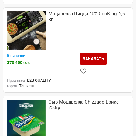
Моцарелла Пицца 40% CooKing, 2,6
кг
В наличии
ЗАКАЗАТЬ
270 400
UZS
Продавец:
B2B QUALITY
город:
Ташкент
Сыр Моцарелла Chizzago Брикет
250гр