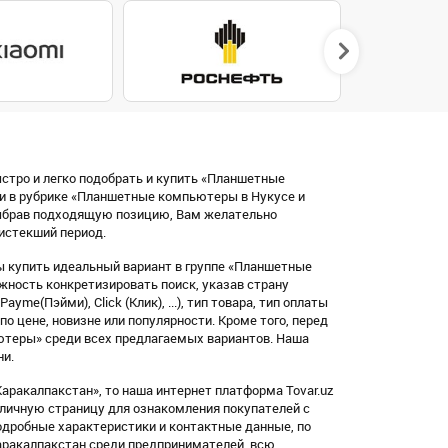
ыстро и легко подобрать и купить «Планшетные
и в рубрике «Планшетные компьютеры в Нукусе и
выбрав подходящую позицию, Вам желательно
 истекший период.
ы купить идеальный вариант в группе «Планшетные
ность конкретизировать поиск, указав страну
me(Пэйми), Click (Клик), ...), тип товара, тип оплаты
по цене, новизне или популярности. Кроме того, перед
ютеры» среди всех предлагаемых вариантов. Наша
ни.
ракалпакстан», то наша интернет платформа Tovar.uz
 личную страницу для ознакомления покупателей с
дробные характеристики и контактные данные, по
Каракалпакстан среди предпринимателей, всю