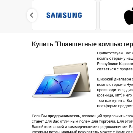
Купить "Планшетные компьютеры
Приветствуем Вас н
компьютеры» у наш
Республике Карака
связаться с продав
Широкий диапазон 
компьютеры» в Нук
производителя, диап
(розница, опт) и е
тем как купить, В
платформа предоста
Если
Вы предприниматель
, желающий предложить свои
станет для Вас отличным полем для торговли. Для это
Вашей компанией и коммерческими предложениями. Вы
которым потенциальный покупатель может с Вами связ