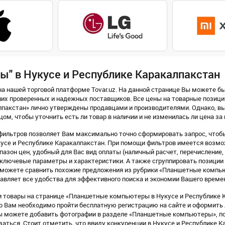
" в Нукусе и Республике Каракалпакстан
а нашей торговой платформе Tovar.uz. На данной странице Вы можете б
их проверенных и надежных поставщиков. Все цены на товарные позици
лпакстан» лично утверждены продавцами и производителями. Однако, 
цом, чтобы уточнить есть ли товар в наличии и не изменилась ли цена за
фильтров позволяет Вам максимально точно сформировать запрос, чтоб
усе и Республике Каракалпакстан. При помощи фильтров имеется возмож
азон цен, удобный для Вас вид оплаты (наличный расчет, перечисление, Pay
го ключевые параметры и характеристики. А также сгруппировать позиции 
ы можете сравнить похожие предложения из рубрики «Планшетные компь
вляет все удобства для эффективного поиска и экономии Вашего време
 товары на странице «Планшетные компьютеры в Нукусе и Республике Ка
го Вам необходимо пройти бесплатную регистрацию на сайте и оформить
 можете добавить фотографии в разделе «Планшетные компьютеры», по
аться. Стоит отметить, что ввиду конкуренции в Нукусе и Республике 