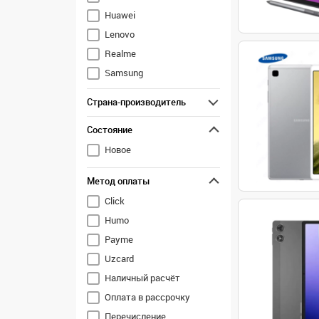
Huawei
Lenovo
Realme
Samsung
Xiaomi
Страна-производитель
Неизвестно (noname)
Состояние
Новое
Метод оплаты
Click
Humo
Payme
Uzcard
Наличный расчёт
Оплата в рассрочку
Перечисление