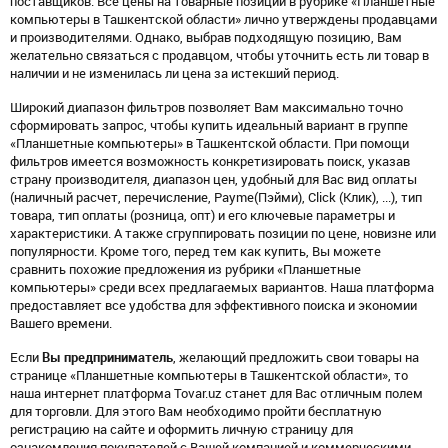
поставщиков. Все цены на товарные позиции в рубрике «Планшетные
компьютеры в Ташкентской области» лично утверждены продавцами
и производителями. Однако, выбрав подходящую позицию, Вам
желательно связаться с продавцом, чтобы уточнить есть ли товар в
наличии и не изменилась ли цена за истекший период.
Широкий диапазон фильтров позволяет Вам максимально точно
сформировать запрос, чтобы купить идеальный вариант в группе
«Планшетные компьютеры» в Ташкентской области. При помощи
фильтров имеется возможность конкретизировать поиск, указав
страну производителя, диапазон цен, удобный для Вас вид оплаты
(наличный расчет, перечисление, Payme(Пэйми), Click (Клик), ...), тип
товара, тип оплаты (розница, опт) и его ключевые параметры и
характеристики. А также сгруппировать позиции по цене, новизне или
популярности. Кроме того, перед тем как купить, Вы можете
сравнить похожие предложения из рубрики «Планшетные
компьютеры» среди всех предлагаемых вариантов. Наша платформа
предоставляет все удобства для эффективного поиска и экономии
Вашего времени.
Если
Вы предприниматель
, желающий предложить свои товары на
странице «Планшетные компьютеры в Ташкентской области», то
наша интернет платформа Tovar.uz станет для Вас отличным полем
для торговли. Для этого Вам необходимо пройти бесплатную
регистрацию на сайте и оформить личную страницу для
ознакомления покупателей с Вашей компанией и коммерческими