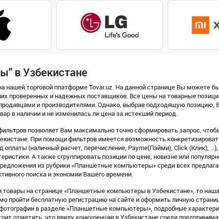
ы" в Узбекистане
а нашей торговой платформе Tovar.uz. На данной странице Вы можете б
их проверенных и надежных поставщиков. Все цены на товарные позици
продавцами и производителями. Однако, выбрав подходящую позицию, В
вар в наличии и не изменилась ли цена за истекший период.
фильтров позволяет Вам максимально точно сформировать запрос, чтоб
кистане. При помощи фильтров имеется возможность конкретизировать 
 оплаты (наличный расчет, перечисление, Payme(Пэйми), Click (Клик), ...)
еристики. А также сгруппировать позиции по цене, новизне или популярн
предложения из рубрики «Планшетные компьютеры» среди всех предлага
тивного поиска и экономии Вашего времени.
 товары на странице «Планшетные компьютеры в Узбекистане», то наша 
имо пройти бесплатную регистрацию на сайте и оформить личную страни
отографии в разделе «Планшетные компьютеры», подробные характерис
тоит отметить, что ввиду конкуренции в Узбекистане среди предприним