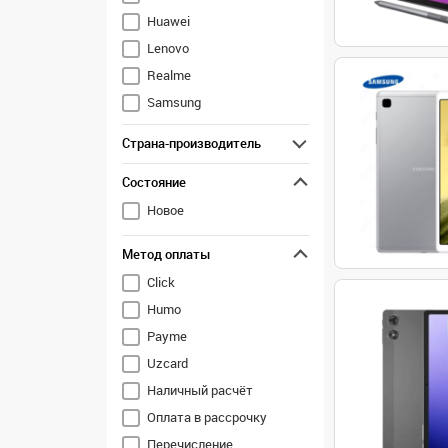
Huawei
Lenovo
Realme
Samsung
Xiaomi
Страна-производитель
Неизвестно (noname)
Состояние
Новое
Метод оплаты
Click
Humo
Payme
Uzcard
Наличный расчёт
Оплата в рассрочку
Перечисление