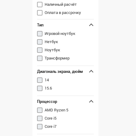
Наличный расчёт
Оплата в рассрочку
Перечисление
Тип
Игровой ноутбук
Нетбук
Ноутбук
Трансформер
Диагональ экрана, дюйм
14
15.6
Процессор
AMD Ryzen 5
Core i5
Core i7