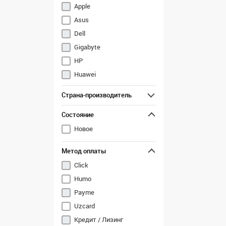
Apple
Asus
Dell
Gigabyte
HP
Huawei
Lenovo
Страна-производитель
M.Status
Состояние
MSI
Новое
Метод оплаты
Click
Humo
Payme
Uzcard
Кредит / Лизинг