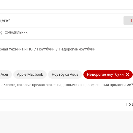
ng
холодильник
ная техника и ПО
Ноутбуки
Недорогие ноутбуки
 Acer
Apple Macbook
Ноутбуки Asus
Недорогие ноутбуки
ой области, которые предлагаются надежнымии и проверенными продавцами? 
По 