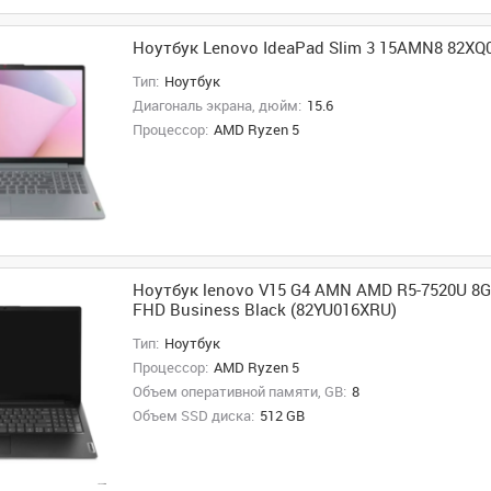
Ноутбук Lenovo IdeaPad Slim 3 15AMN8 82X
Тип:
Ноутбук
Диагональ экрана, дюйм:
15.6
Процессор:
AMD Ryzen 5
Ноутбук lenovo V15 G4 AMN AMD R5-7520U 8G
FHD Business Black (82YU016XRU)
Тип:
Ноутбук
Процессор:
AMD Ryzen 5
Объем оперативной памяти, GB:
8
Объем SSD диска:
512 GB