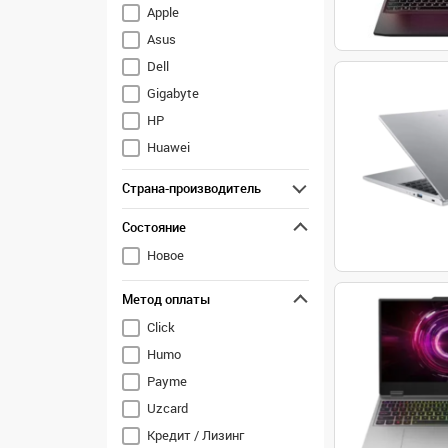
Apple
Asus
Dell
Gigabyte
HP
Huawei
Lenovo
Страна-производитель
M.Status
Состояние
MSI
Новое
Метод оплаты
Click
Humo
Payme
Uzcard
Кредит / Лизинг