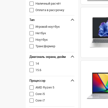
Наличный расчёт
Оплата в рассрочку
Перечисление
Тип
Игровой ноутбук
Нетбук
Ноутбук
Трансформер
Диагональ экрана, дюйм
14
15.6
Процессор
AMD Ryzen 5
Core i5
Core i7