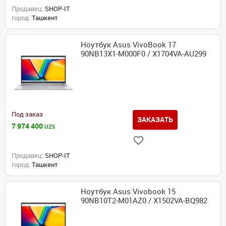
Продавец:
SHOP-IT
город:
Ташкент
Ноутбук Asus VivoBook 17
90NB13X1-M000F0 / X1704VA-AU299
Под заказ
ЗАКАЗАТЬ
7 974 400
UZS
Продавец:
SHOP-IT
город:
Ташкент
Ноутбук Asus Vivobook 15
90NB10T2-M01AZ0 / X1502VA-BQ982