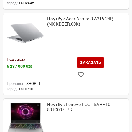
город:
Ташкент
Ноутбук Acer Aspire 3 A315-24P,
(NX.KDEER.00K)
Под заказ
ЗАКАЗАТЬ
6 237 000
UZS
Продавец:
SHOP-IT
город:
Ташкент
Ноутбук Lenovo LOQ 15AHP10
83JG007LRK