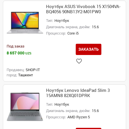
Ноутбук ASUS Vivobook 15 X1504VA-
BQ4056 90NB13Y2-M01PW0
Тип:
Ноутбук
Диагональ экрана, дюйм:
15.6
Процессор:
Core i5
Под заказ
ЗАКАЗАТЬ
8 657 000
UZS
Продавец:
SHOP-IT
город:
Ташкент
Ноутбук Lenovo IdeaPad Slim 3
15AMN8 82XQ01DPRK
Тип:
Ноутбук
Диагональ экрана, дюйм:
15.6
Процессор:
AMD Ryzen 5