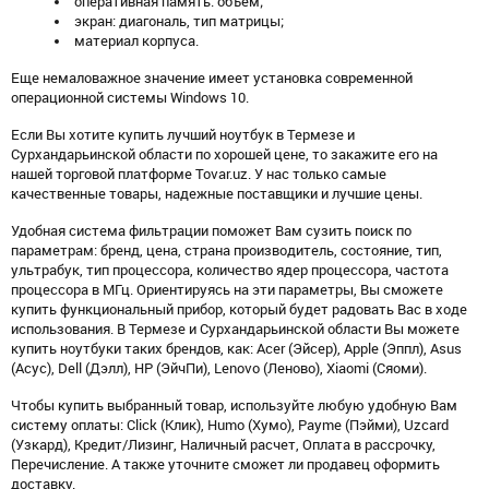
оперативная память: объем;
экран: диагональ, тип матрицы;
материал корпуса.
Еще немаловажное значение имеет установка современной
операционной системы Windows 10.
Если Вы хотите купить лучший ноутбук в Термезе и
Сурхандарьинской области по хорошей цене, то закажите его на
нашей торговой платформе Tovar.uz. У нас только самые
качественные товары, надежные поставщики и лучшие цены.
Удобная система фильтрации поможет Вам сузить поиск по
параметрам: бренд, цена, страна производитель, состояние, тип,
ультрабук, тип процессора, количество ядер процессора, частота
процессора в МГц. Ориентируясь на эти параметры, Вы сможете
купить функциональный прибор, который будет радовать Вас в ходе
использования. В Термезе и Сурхандарьинской области Вы можете
купить ноутбуки таких брендов, как: Acer (Эйсер), Apple (Эппл), Asus
(Асус), Dell (Дэлл), HP (ЭйчПи), Lenovo (Леново), Xiaomi (Сяоми).
Чтобы купить выбранный товар, используйте любую удобную Вам
систему оплаты: Click (Клик), Humo (Хумо), Payme (Пэйми), Uzcard
(Узкард), Кредит/Лизинг, Наличный расчет, Оплата в рассрочку,
Перечисление. А также уточните сможет ли продавец оформить
доставку.