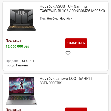
Ноутбук ASUS TUF Gaming
FX607VJB-RL103 / 90NR0MZ6-M005K0
Тип:
Нетбук,
Ноутбук
Под заказ
ЗАКАЗАТЬ
12 650 000
UZS
Продавец:
SHOP-IT
город:
Ташкент
Ноутбук Lenovo LOQ 15AHP11
83TN000ERK
Под заказ