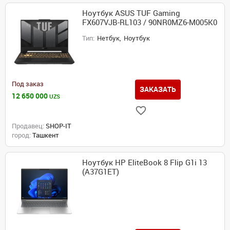
Ноутбук ASUS TUF Gaming
FX607VJB-RL103 / 90NR0MZ6-M005K0
Тип:
Нетбук,
Ноутбук
Под заказ
ЗАКАЗАТЬ
12 650 000
UZS
Продавец:
SHOP-IT
город:
Ташкент
Ноутбук HP EliteBook 8 Flip G1i 13
(A37G1ET)