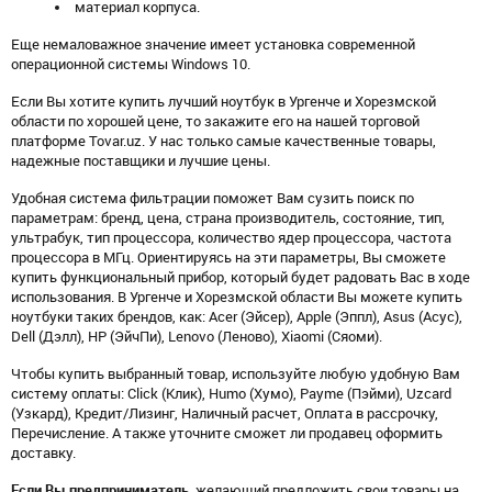
материал корпуса.
Еще немаловажное значение имеет установка современной
операционной системы Windows 10.
Если Вы хотите купить лучший ноутбук в Ургенче и Хорезмской
области по хорошей цене, то закажите его на нашей торговой
платформе Tovar.uz. У нас только самые качественные товары,
надежные поставщики и лучшие цены.
Удобная система фильтрации поможет Вам сузить поиск по
параметрам: бренд, цена, страна производитель, состояние, тип,
ультрабук, тип процессора, количество ядер процессора, частота
процессора в МГц. Ориентируясь на эти параметры, Вы сможете
купить функциональный прибор, который будет радовать Вас в ходе
использования. В Ургенче и Хорезмской области Вы можете купить
ноутбуки таких брендов, как: Acer (Эйсер), Apple (Эппл), Asus (Асус),
Dell (Дэлл), HP (ЭйчПи), Lenovo (Леново), Xiaomi (Сяоми).
Чтобы купить выбранный товар, используйте любую удобную Вам
систему оплаты: Click (Клик), Humo (Хумо), Payme (Пэйми), Uzcard
(Узкард), Кредит/Лизинг, Наличный расчет, Оплата в рассрочку,
Перечисление. А также уточните сможет ли продавец оформить
доставку.
Если Вы предприниматель
, желающий предложить свои товары на