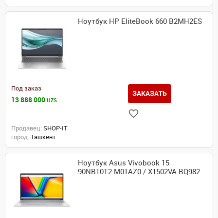
Ноутбук HP EliteBook 660 B2MH2ES
Под заказ
ЗАКАЗАТЬ
13 888 000
UZS
Продавец:
SHOP-IT
город:
Ташкент
Ноутбук Asus Vivobook 15
90NB10T2-M01AZ0 / X1502VA-BQ982