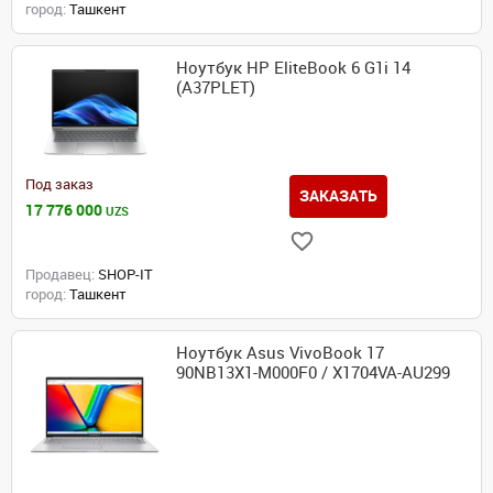
город:
Ташкент
Ноутбук HP EliteBook 6 G1i 14
(A37PLET)
Под заказ
ЗАКАЗАТЬ
17 776 000
UZS
Продавец:
SHOP-IT
город:
Ташкент
Ноутбук Asus VivoBook 17
90NB13X1-M000F0 / X1704VA-AU299