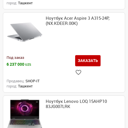
город:
Ташкент
Ноутбук Acer Aspire 3 A315-24P,
(NX.KDEER.00K)
Под заказ
ЗАКАЗАТЬ
6 237 000
UZS
Продавец:
SHOP-IT
город:
Ташкент
Ноутбук Lenovo LOQ 15AHP10
83JG007LRK