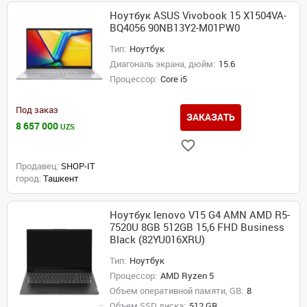
Ноутбук ASUS Vivobook 15 X1504VA-
BQ4056 90NB13Y2-M01PW0
Тип:
Ноутбук
Диагональ экрана, дюйм:
15.6
Процессор:
Core i5
Под заказ
ЗАКАЗАТЬ
8 657 000
UZS
Продавец:
SHOP-IT
город:
Ташкент
Ноутбук lenovo V15 G4 AMN AMD R5-
7520U 8GB 512GB 15,6 FHD Business
Black (82YU016XRU)
Тип:
Ноутбук
Процессор:
AMD Ryzen 5
Объем оперативной памяти, GB:
8
Объем SSD диска:
512 GB