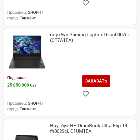
Продавец:
SHOP-IT
город:
Ташкент
ноутбук Gaming Laptop 16-an0007ci
(CT7A1EA)
Под заказ
ЗАКАЗАТЬ
25 850 000
UZS
Продавец:
SHOP-IT
город:
Ташкент
Ноутбук HP OmniBook Ultra Flip 14-
fh0029ci, C1UM1EA