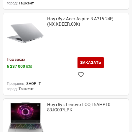
город:
Ташкент
Ноутбук Acer Aspire 3 A315-24P,
(NX.KDEER.00K)
Под заказ
ЗАКАЗАТЬ
6 237 000
UZS
Продавец:
SHOP-IT
город:
Ташкент
Ноутбук Lenovo LOQ 15AHP10
83JG007LRK