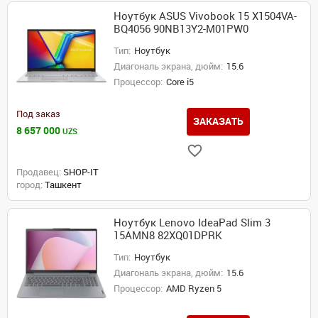
Ноутбук ASUS Vivobook 15 X1504VA-
BQ4056 90NB13Y2-M01PW0
Тип:
Ноутбук
Диагональ экрана, дюйм:
15.6
Процессор:
Core i5
Под заказ
ЗАКАЗАТЬ
8 657 000
UZS
Продавец:
SHOP-IT
город:
Ташкент
Ноутбук Lenovo IdeaPad Slim 3
15AMN8 82XQ01DPRK
Тип:
Ноутбук
Диагональ экрана, дюйм:
15.6
Процессор:
AMD Ryzen 5