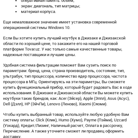
оперативная память: объем;
экран: диагональ, тип матрицы;
материал корпуса.
Еще немаловажное значение имеет установка современной
операционной системы Windows 10.
Если Вы хотите купить лучший ноутбук в Джизаке и Джизакской
области по хорошей цене, то закажите его на нашей торговой
платформе Tovar.uz. У нас только самые качественные товары,
надежные поставщики и лучшие цены.
Удобная система фильтрации поможет Вам сузить поиск по
параметрам: бренд, цена, страна производитель, состояние, тип,
ультрабук, тип процессора, количество ядер процессора, частота
процессора в МГц. Ориентируясь на эти параметры, Вы сможете
купить функциональный прибор, который будет радовать Вас в ходе
использования. В Джизаке и Джизакской области Вы можете купить
ноутбуки таких брендов, как: Acer (Эйсер), Apple (Эппл), Asus (Асус),
Dell (Дэлл), HP (ЭйчПи), Lenovo (Леново), Xiaomi (Сяоми).
Чтобы купить выбранный товар, используйте любую удобную Вам
систему оплаты: Click (Клик), Humo (Хумо), Payme (Пэйми), Uzcard
(Узкард), Кредит/Лизинг, Наличный расчет, Оплата в рассрочку,
Перечисление. А также уточните сможет ли продавец оформить
доставку.