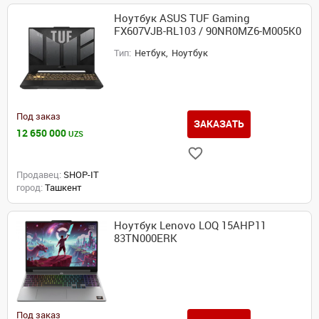
Ноутбук ASUS TUF Gaming
FX607VJB-RL103 / 90NR0MZ6-M005K0
Тип:
Нетбук,
Ноутбук
Под заказ
ЗАКАЗАТЬ
12 650 000
UZS
Продавец:
SHOP-IT
город:
Ташкент
Ноутбук Lenovo LOQ 15AHP11
83TN000ERK
Под заказ