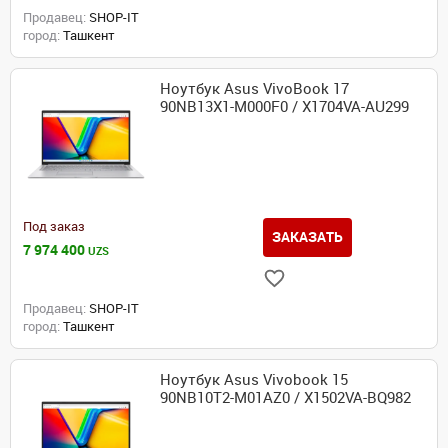
Продавец:
SHOP-IT
город:
Ташкент
Ноутбук Asus VivoBook 17
90NB13X1-M000F0 / X1704VA-AU299
Под заказ
ЗАКАЗАТЬ
7 974 400
UZS
Продавец:
SHOP-IT
город:
Ташкент
Ноутбук Asus Vivobook 15
90NB10T2-M01AZ0 / X1502VA-BQ982