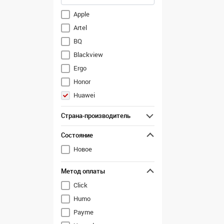
Apple
Artel
BQ
Blackview
Ergo
Honor
Huawei
Infinix
Страна-производитель
Inoi
Состояние
Itel
Nokia
Новое
OPPO
Метод оплаты
OnePlus
Click
Realme
Humo
Samsung
Payme
TCL