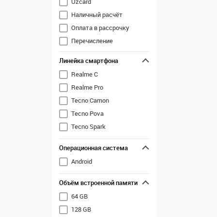
Uzcard
Tecno
Наличный расчёт
Vivo
Оплата в рассрочку
Xiaomi
Перечисление
ZTE
Линейка смартфона
Realme C
Realme Pro
Tecno Camon
Tecno Pova
Tecno Spark
Операционная система
Android
Объём встроенной памяти
64 GB
128 GB