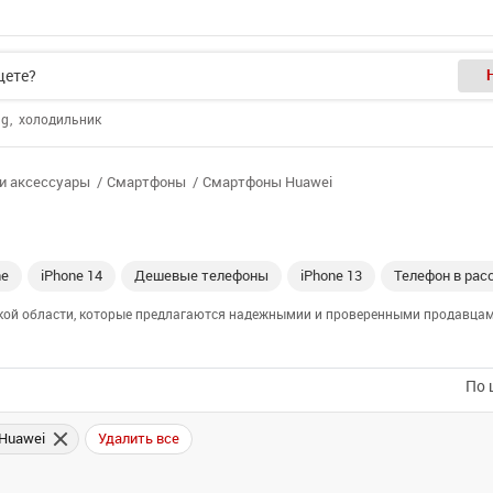
ng
холодильник
и аксессуары
Смартфоны
Смартфоны Huawei
ne
iPhone 14
Дешевые телефоны
iPhone 13
Телефон в рас
ской области, которые предлагаются надежнымии и проверенными продавцами
По 
 Huawei
Удалить все