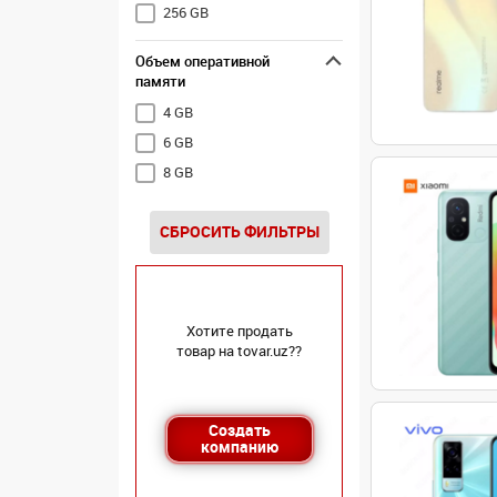
256 GB
Объем оперативной
памяти
4 GB
6 GB
8 GB
СБРОСИТЬ ФИЛЬТРЫ
Хотите продать
товар на tovar.uz??
Создать
компанию