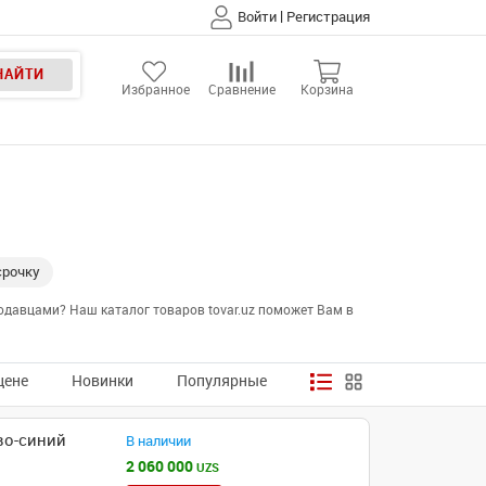
|
Войти
Регистрация
НАЙТИ
Избранное
Сравнение
Корзина
срочку
давцами? Наш каталог товаров tovar.uz поможет Вам в
цене
Новинки
Популярные
во-синий
В наличии
2 060 000
UZS