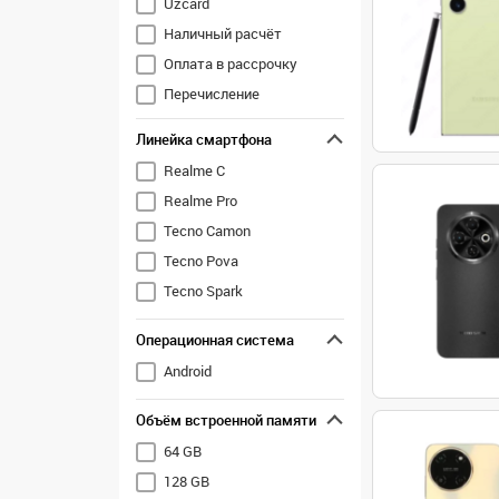
Uzcard
Tecno
Наличный расчёт
Vivo
Оплата в рассрочку
Xiaomi
Перечисление
ZTE
Линейка смартфона
Realme C
Realme Pro
Tecno Camon
Tecno Pova
Tecno Spark
Операционная система
Android
Объём встроенной памяти
64 GB
128 GB