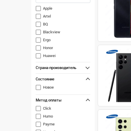
Apple
Artel
BQ
Blackview
Ergo
Honor
Huawei
Infinix
Страна-производитель
Inoi
Состояние
Itel
Nokia
Новое
OPPO
Метод оплаты
OnePlus
Click
Realme
Humo
Samsung
Payme
TCL