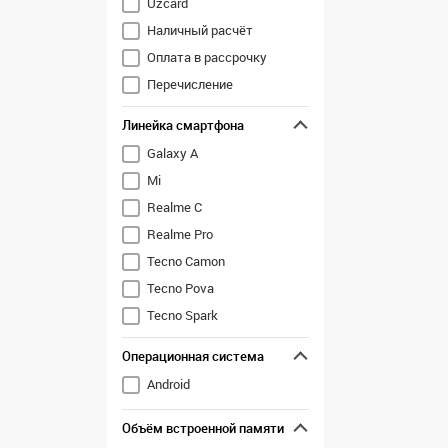
Uzcard
Tecno
Наличный расчёт
Vivo
Оплата в рассрочку
Xiaomi
Перечисление
ZTE
Линейка смартфона
Galaxy A
Mi
Realme C
Realme Pro
Tecno Camon
Tecno Pova
Tecno Spark
Операционная система
Android
Объём встроенной памяти