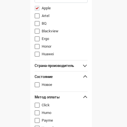
Apple
Artel
BQ
Blackview
Ergo
Honor
Huawei
Infinix
Страна-производитель
Inoi
Состояние
Itel
Nokia
Новое
OPPO
Метод оплаты
OnePlus
Click
Realme
Humo
Samsung
Payme
TCL