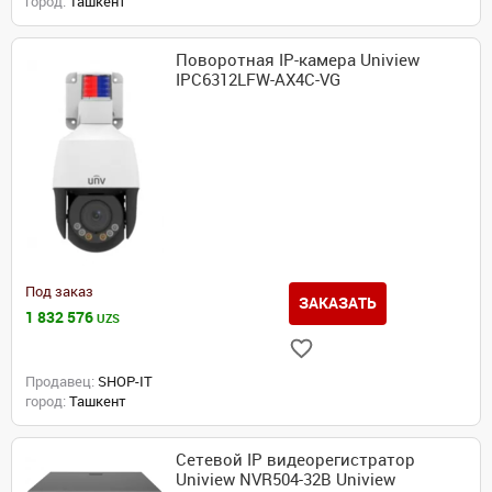
город:
Ташкент
Поворотная IP-камера Uniview
IPC6312LFW-AX4C-VG
Под заказ
ЗАКАЗАТЬ
1 832 576
UZS
Продавец:
SHOP-IT
город:
Ташкент
Сетевой IP видеорегистратор
Uniview NVR504-32B Uniview