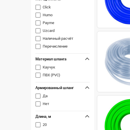
Click
Humo
Payme
Uzcard
Наличный расчёт
Перечисление
Материал шланга
Каучук
ПВХ (PVC)
Армированный шланг
Да
Нет
Длина, м
20