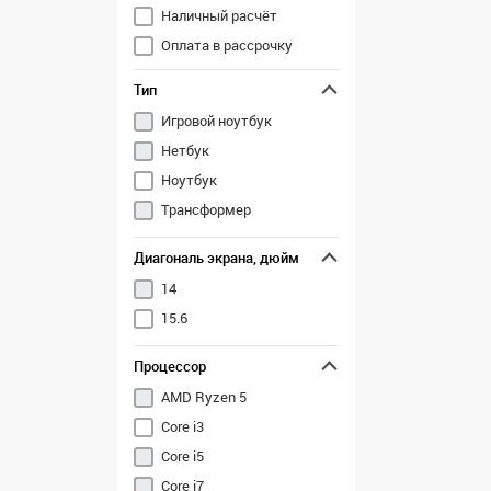
Наличный расчёт
Оплата в рассрочку
Перечисление
Тип
Игровой ноутбук
Нетбук
Ноутбук
Трансформер
Диагональ экрана, дюйм
14
15.6
Процессор
AMD Ryzen 5
Core i3
Core i5
Core i7