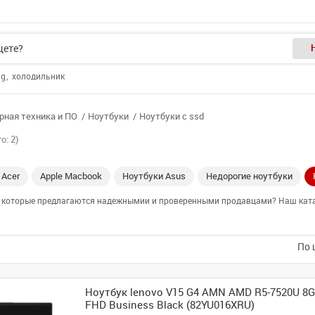
ng
холодильник
ная техника и ПО
Ноутбуки
Ноутбуки с ssd
о: 2)
 Acer
Apple Macbook
Ноутбуки Asus
Недорогие ноутбуки
е, которые предлагаются надежнымии и проверенными продавцами? Наш катал
По 
Ноутбук lenovo V15 G4 AMN AMD R5-7520U 8G
FHD Business Black (82YU016XRU)