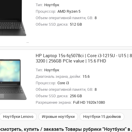
Тип:
Ноутбук
Процессор:
AMD Ryzen 5
Объем оперативной памяти, GB:
8
Объем SSD диска:
512 GB
HP Laptop 15s-fq5078ci | Core i3-1215U - U15 
3200 | 256GB PCIe value | 15.6 FHD
Тип:
Ноутбук
Диагональ экрана, дюйм:
15.6
Процессор:
Core i3
Объем оперативной памяти, GB:
8
Объем SSD диска:
256 GB
Разрешение экрана:
Full HD 1920x1080
Ноутбуки Lenovo
Игровые ноутбуки
Ноутбуки 15 дюймов
смотреть, купить / заказать Товары рубрики "Ноутбуки" в