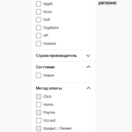
регионе:
Apple
Asus
Dell
Gigabyte
HP
Huawei
Lenovo
Страна-производитель
M.Status
Состояние
MSI
Новое
Метод оплаты
Click
Humo
Payme
Uzcard
Кредит / Лизинг