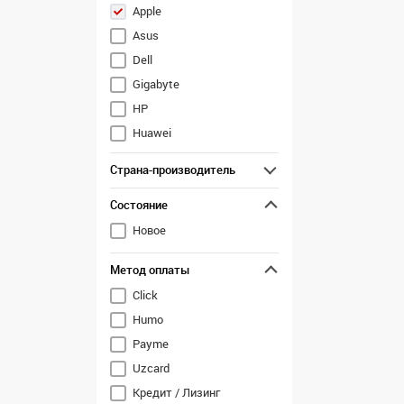
Apple
Asus
Dell
Gigabyte
HP
Huawei
Lenovo
Страна-производитель
M.Status
Состояние
MSI
Новое
Метод оплаты
Click
Humo
Payme
Uzcard
Кредит / Лизинг