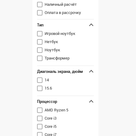
Наличный расчёт
Оплата в рассрочку
Перечисление
Тип
Игровой ноутбук
Нетбук
Ноутбук
Трансформер
Диагональ экрана, дюйм
14
15.6
Процессор
AMD Ryzen 5
Core i3
Core i5
Core i7